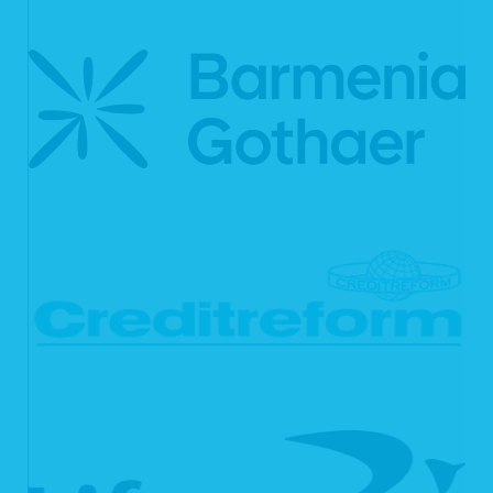
Sie können von uns gemäß Art. 17 DSGVO verlangen, dass Ihre
personenbezogenen Daten unverzüglich gelöscht werden. Wir sind verpflichtet,
Ihre Daten unverzüglich zu löschen, sofern einer der folgenden Gründe zutrifft:
Ihre personenbezogenen Daten sind für die Zwecke, für die sie erhoben
oder auf sonstige Weise verarbeitet wurden, nicht mehr notwendig.
Sie widerrufen Ihre Einwilligung, auf die wir die Verarbeitung gemäß Art. 6
Abs. 1 lit. a DSGVO oder Art. 9 Abs. 2 lit. a DSGVO stützen, und es fehlt
an einer anderweitigen Rechtsgrundlage für die Verarbeitung.
Sie legen gemäß Art. 21 Abs. 1 DSGVO Widerspruch gegen die
Verarbeitung ein und es liegen keine vorrangigen berechtigten Gründe
für die Verarbeitung vor, oder Sie legen gemäß Art. 21 Abs. 2 DSGVO
Widerspruch gegen die Verarbeitung ein.
Ihre personenbezogenen Daten wurden unrechtmäßig verarbeitet.
Die Löschung Ihrer personenbezogenen Daten ist zur Erfüllung einer
rechtlichen Verpflichtung nach dem Unionsrecht oder dem Recht der
Mitgliedsstaaten erforderlich, dem wir unterliegen.
Ihre personenbezogenen Daten wurden in Bezug auf angebotene
Dienste der Informationsgesellschaft gemäß Art. 8 Abs. 1 DSGVO
erhoben.
Haben wir Ihre personenbezogenen Daten öffentlich gemacht und sind wir
gemäß Art. 17 Abs. 1 DSGVO zu deren Löschung verpflichtet, so treffen wir
unter Berücksichtigung der verfügbaren Technologie und der
Implementierungskosten angemessene Maßnahmen, auch technischer Art, um
die für die Datenverarbeitung Verantwortlichen, die die personenbezogenen
Daten verarbeiten, darüber zu informieren, dass Sie als betroffene Person von
ihnen die Löschung aller Links zu Ihren personenbezogenen Daten oder von
Kopien oder Replikationen Ihrer personenbezogenen Daten verlangt haben.