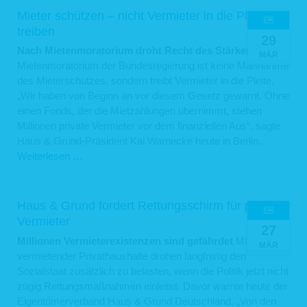
Auf unseren Webseiten setzen wir Cookies ein. Cookies werden auf Ihrem
muss
Mieter schützen – nicht Vermieter in die Pleite
Rechner gespeichert und von diesem an unsere Webseiten übermittelt. Ein
Liquidität
treiben
Cookie enthält eine charakteristische Zeichenfolge, die eine eindeutige
29
sichern
Identifizierung Deines Webbrowsers beim erneuten Aufrufen unserer Webseite
Nach Mietenmoratorium droht Recht des Stärkeren
Das
ermöglicht.
MÄR
Cookies zur Reichweitenmessung ermöglichen es uns, anonyme statistische
Mietenmoratorium der Bundesregierung ist keine Maßnahme
Informationen über die Nutzung unserer Webseite zu erhalten und zu verstehen,
des Mieterschutzes, sondern treibt Vermieter in die Pleite.
wie Besucher mit unseren Webseiten interagieren. Mithilfe dieser Cookies
„Wir haben von Beginn an vor diesem Gesetz gewarnt. Ohne
können wir beispielsweise die Besucherzahlen auf unseren Webseiten ermitteln
und unsere Webseiteninhalte optimieren.
einen Fonds, der die Mietzahlungen übernimmt, stehen
Millionen private Vermieter vor dem finanziellen Aus“, sagte
6. Ihre Betroffenenrechte
Haus & Grund-Präsident Kai Warnecke heute in Berlin.
Verarbeiten wir Ihre personenbezogenen Daten, sind Sie eine betroffene Person
Mieter
Weiterlesen …
gemäß Art. 4 Nr. 1 DSGVO mit folgenden Rechten gegenüber uns:
schützen
6.1 Auskunft
–
nicht
Sie können von uns gemäß Art. 15 DSGVO eine Bestätigung darüber verlangen,
Haus & Grund fordert Rettungsschirm für private
ob personenbezogene Daten, die Sie betreffen, von uns verarbeitet werden.
Vermieter
Vermieter
Sofern wir Ihre personenbezogenen Daten verarbeiten, können Sie von uns über
27
in
folgende Informationen Auskunft verlangen:
Millionen Vermieterexistenzen sind gefährdet
Millionen
die
MÄR
die Verarbeitungszwecke;
vermietender Privathaushalte drohen langfristig den
Pleite
die Kategorien Ihrer personenbezogenen Daten, die wir verarbeiten;
Sozialstaat zusätzlich zu belasten, wenn die Politik jetzt nicht
treiben
die Empfänger bzw. die Kategorien von Empfängern, gegenüber denen
zügig Rettungsmaßnahmen einleitet. Davor warnte heute der
wir Ihre personenbezogenen Daten offengelegt haben bzw. offenlegen
werden;
Eigentümerverband Haus & Grund Deutschland. „Von den