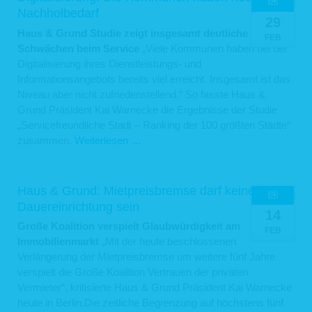
Verbot
erforderlich ist.
Nachholbedarf
29
der
Für die Abwicklung unserer Services nutzen wir darüber hinaus externe
Haus & Grund Studie zeigt insgesamt deutliche
Zweckentfremdung
FEB
Dienstleister, die wir sorgfältig ausgewählt und schriftlich beauftragt haben. Sie
Schwächen beim Service
„Viele Kommunen haben bei der
sind an unsere Weisungen gebunden und werden von uns regelmäßig
von
kontrolliert. Mit den externen Dienstleistern haben wir erforderlichenfalls
Digitalisierung ihres Dienstleistungs- und
Wohnraum
Auftragsverarbeitungsverträge gem. Art. 28 DSGVO geschlossen. Zu den
Informationsangebots bereits viel erreicht. Insgesamt ist das
Dienstleistern gehören solche für IT-Dienstleistungen und Marketing, Kredit- und
Niveau aber nicht zufriedenstellend.“ So fasste Haus &
Finanzdienstleistungsinstitute, Rechtsanwälte und Steuerberater oder
Auskunfteien.
Grund Präsident Kai Warnecke die Ergebnisse der Studie
„Servicefreundliche Stadt – Ranking der 100 größten Städte“
4. Dauer der Speicherung personenbezogener Daten
Digitalisierung:
zusammen.
Weiterlesen …
Die Dauer der Speicherung von personenbezogenen Daten bemisst sich nach
Die
den jeweils einschlägigen gesetzlichen Aufbewahrungsfristen (z.B. aus dem
Kommunen
Handelsrecht und dem Steuerrecht). Nach Ablauf der jeweiligen Frist werden die
entsprechenden Daten routinemäßig gelöscht. Sofern Daten zur
haben
Haus & Grund: Mietpreisbremse darf keine
Vertragserfüllung oder Vertragsanbahnung erforderlich sind oder unsererseits ein
noch
berechtigtes Interesse an der Weiterspeicherung besteht, werden die Daten
Dauereinrichtung sein
14
gelöscht, wenn sie zu diesen Zwecken nicht mehr erforderlich sind oder Sie von
viel
Große Koalition verspielt Glaubwürdigkeit am
Ihrem Widerrufs- oder Widerspruchsrecht Gebrauch gemacht haben.
Nachholbedarf
FEB
Immobilienmarkt
„Mit der heute beschlossenen
5. Verwendung von Cookies
Verlängerung der Mietpreisbremse um weitere fünf Jahre
Auf unseren Webseiten setzen wir Cookies ein. Cookies werden auf Ihrem
verspielt die Große Koalition Vertrauen der privaten
Rechner gespeichert und von diesem an unsere Webseiten übermittelt. Ein
Vermieter“, kritisierte Haus & Grund Präsident Kai Warnecke
Cookie enthält eine charakteristische Zeichenfolge, die eine eindeutige
heute in Berlin.Die zeitliche Begrenzung auf höchstens fünf
Identifizierung Deines Webbrowsers beim erneuten Aufrufen unserer Webseite