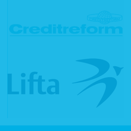
Wahrnehmung einer Aufgabe, die im öffentlichen Interesse liegt oder in
Ausübung öffentlicher Gewalt erfolgt, die uns übertragen wurde;
aus Gründen des öffentlichen Interesses im Bereich der öffentlichen
Gesundheit (Art. 9 Abs. 2 lit. h und i sowie Art. 9 Abs. 3 DSGVO);
für im öffentlichen Interesse liegende Archivzwecke, wissenschaftliche
oder historische Forschungszwecke oder für statistische Zwecke gem.
Art. 89 Abs. 1 DS-GVO, soweit das genannte Recht voraussichtlich die
Verwirklichung der Ziele dieser Verarbeitung unmöglich macht oder
ernsthaft beeinträchtigt, oder
zur Geltendmachung, Ausübung oder Verteidigung von
Rechtsansprüchen.
6.4 Recht auf Einschränkung der Verarb
eitung
Unter den folgenden Voraussetzungen können Sie gemäß Art. 18 DSGVO die
Einschränkung der Verarbeitung Ihrer personenbezogenen Daten verlangen:
wenn die Richtigkeit Ihrer personenbezogenen Daten für eine Dauer
bestritten wird, die es uns ermöglicht, die Richtigkeit der
personenbezogenen Daten zu überprüfen;
wenn die Verarbeitung unrechtmäßig ist und Sie die Löschung der
personenbezogenen Daten ablehnen und stattdessen die Einschränkung
der Nutzung der personenbezogenen Daten verlangen;
wenn wir Ihre personenbezogenen Daten für die Zwecke der
Verarbeitung nicht länger benötigen, Sie diese jedoch zur
Geltendmachung, Ausübung oder Verteidigung von Rechtsansprüchen
brauchen, oder
wenn Sie Widerspruch gegen die Verarbeitung gemäß Art. 21 Abs. 1
DSGVO eingelegt haben und noch nicht feststeht, ob unsere