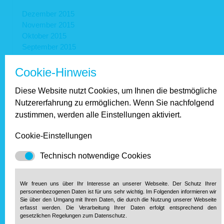
Dezember 2015
November 2015
Oktober 2015
September 2015
August 2015
Juli 2015
Cookie-Hinweis
Juni 2015
Diese Website nutzt Cookies, um Ihnen die bestmögliche
Mai 2015
April 2015
Nutzererfahrung zu ermöglichen. Wenn Sie nachfolgend
März 2015
zustimmen, werden alle Einstellungen aktiviert.
Februar 2015
Januar 2015
Cookie-Einstellungen
Technisch notwendige Cookies
2014
Wir freuen uns über Ihr Interesse an unserer Webseite. Der Schutz Ihrer
September 2014
personenbezogenen Daten ist für uns sehr wichtig. Im Folgenden informieren wir
August 2014
Sie über den Umgang mit Ihren Daten, die durch die Nutzung unserer Webseite
erfasst werden. Die Verarbeitung Ihrer Daten erfolgt entsprechend den
Juni 2014
gesetzlichen Regelungen zum Datenschutz.
Mai 2014