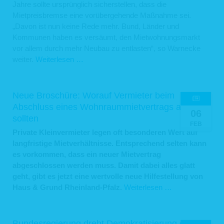
ermöglicht.
Jahre sollte ursprünglich sicherstellen, dass die
Cookies zur Reichweitenmessung ermöglichen es uns, anonyme statistische
Mietpreisbremse eine vorübergehende Maßnahme sei.
Informationen über die Nutzung unserer Webseite zu erhalten und zu verstehen,
wie Besucher mit unseren Webseiten interagieren. Mithilfe dieser Cookies
„Davon ist nun keine Rede mehr. Bund, Länder und
können wir beispielsweise die Besucherzahlen auf unseren Webseiten ermitteln
Kommunen haben es versäumt, den Mietwohnungsmarkt
und unsere Webseiteninhalte optimieren.
vor allem durch mehr Neubau zu entlasten“, so Warnecke
6. Ihre Betroffenenrechte
Haus
weiter.
Weiterlesen …
&
Verarbeiten wir Ihre personenbezogenen Daten, sind Sie eine betroffene Person
gemäß Art. 4 Nr. 1 DSGVO mit folgenden Rechten gegenüber uns:
Grund:
Mietpreisbremse
6.1 Auskunft
Neue Broschüre: Worauf Vermieter beim
darf
Abschluss eines Wohnraummietvertrags achten
Sie können von uns gemäß Art. 15 DSGVO eine Bestätigung darüber verlangen,
06
keine
sollten
ob personenbezogene Daten, die Sie betreffen, von uns verarbeitet werden.
Dauereinrichtung
FEB
Sofern wir Ihre personenbezogenen Daten verarbeiten, können Sie von uns über
Private Kleinvermieter legen oft besonderen Wert auf
folgende Informationen Auskunft verlangen:
sein
langfristige Mietverhältnisse. Entsprechend selten kann
die Verarbeitungszwecke;
es vorkommen, dass ein neuer Mietvertrag
die Kategorien Ihrer personenbezogenen Daten, die wir verarbeiten;
die Empfänger bzw. die Kategorien von Empfängern, gegenüber denen
abgeschlossen werden muss. Damit dabei alles glatt
wir Ihre personenbezogenen Daten offengelegt haben bzw. offenlegen
geht, gibt es jetzt eine wertvolle neue Hilfestellung von
werden;
Neue
Haus & Grund Rheinland-Pfalz.
Weiterlesen …
(sofern möglich) die geplante Dauer, für die wir Ihre personenbezogenen
Daten speichern oder, falls dies nicht möglich ist, die Kriterien für die
Broschüre:
Festlegung der Speicherdauer;
Worauf
das Bestehen eines Rechts auf Berichtigung oder Löschung der Sie
betreffenden personenbezogenen Daten, eines Rechts auf
Vermieter
Bundesregierung dreht Demokratisierung des