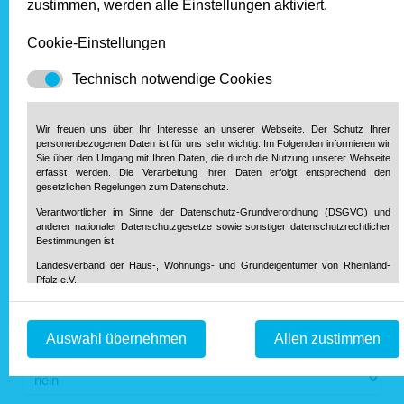
zustimmen, werden alle Einstellungen aktiviert.
Cookie-Einstellungen
Freiwillige Angabe: Ich bin...
und/oder
selbst nutzender Eigentümer
Technisch notwendige Cookies
Anzahl
im Einfamilienhaus
im Wohnungseigentum
Wir freuen uns über Ihr Interesse an unserer Webseite. Der Schutz Ihrer
personenbezogenen Daten ist für uns sehr wichtig. Im Folgenden informieren wir
Sie über den Umgang mit Ihren Daten, die durch die Nutzung unserer Webseite
Wohneinheiten
privater Vermieter
erfasst werden. Die Verarbeitung Ihrer Daten erfolgt entsprechend den
gesetzlichen Regelungen zum Datenschutz.
Verantwortlicher im Sinne der Datenschutz-Grundverordnung (DSGVO) und
anderer nationaler Datenschutzgesetze sowie sonstiger datenschutzrechtlicher
Bestimmungen ist:
Ich interessiere mich für die günstigen
Mitgliederkonditionen beim Abschluss einer
Landesverband der Haus-, Wohnungs- und Grundeigentümer von Rheinland-
Pfalz e.V.
ROLAND Rechtschutz-Versicherung.
→ mehr
Diether-von-Isenburg-Str. 9-11
Informationen
55116 Mainz
Telefon: 0 61 31 / 61 97 20
Schicken Sie mir bitte unverbindlich weitere Informationen zur
Auswahl übernehmen
Allen zustimmen
Telefax: 0 61 31 / 61 98 68
info@hausundgrund-rlp.de
ROLAND Rechtschutz-Versicherung.
E-Mail:
1. Bereitstellung der Webseite und Speicherung in Logfiles