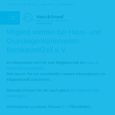
Navigation
Info-Service
Kontakt
Impressum
Datenschutz
überspringen
Mitglied werden bei Haus- und
Grundeigentümerverein
Bernkastel/Zell e.V.
Ich interessiere mich für eine Mitgliedschaft bei
Haus &
Grund Bernkastel/Zell
.
Bitte lassen Sie mir unverbindlich weitere Informationen zur
Mitgliedschaft zukommen.
Alternativ können Sie hier auch gleich
die Mitgliedschaft
beantragen
.
Informationen zu meiner Person
(
*
= Pflichtfelder):
1