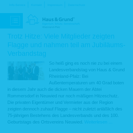
Navigation
Info-Service
Kontakt
Impressum
Datenschutz
überspringen
Trotz Hitze: Viele Mitglieder zeigten
Flagge und nahmen teil am Jubiläums-
Verbandstag
So heiß ging es noch nie zu bei einem
Landesverbandstag von Haus & Grund
Rheinland-Pfalz: Bei
Außentemperaturen um 40 Grad boten
in diesem Jahr auch die dicken Mauern der Abtei
Rommersdorf in Neuwied nur noch mäßigen Hitzeschutz.
Die privaten Eigentümer und Vermieter aus der Region
zeigten dennoch zuhauf Flagge – nicht zuletzt anläßlich des
75-jährigen Bestehens des Landesverbands und des 100.
Trotz
Geburtstags des Ortsvereins Neuwied.
Weiterlesen …
Hitze: