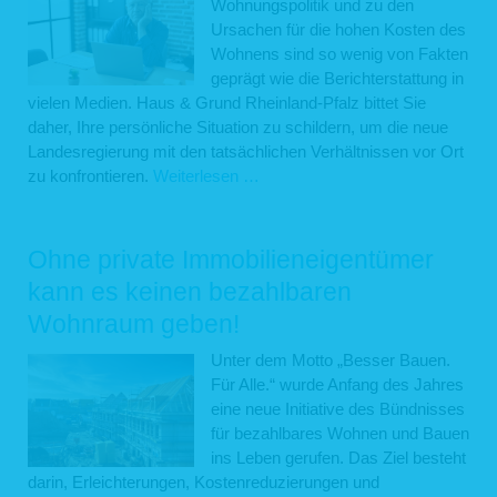
Wohnungspolitik und zu den
Vermieter
Ursachen für die hohen Kosten des
Wohnens sind so wenig von Fakten
geprägt wie die Berichterstattung in
vielen Medien. Haus & Grund Rheinland-Pfalz bittet Sie
daher, Ihre persönliche Situation zu schildern, um die neue
Landesregierung mit den tatsächlichen Verhältnissen vor Ort
Die
zu konfrontieren.
Weiterlesen …
Lage
privater
Eigentümer
Ohne private Immobilieneigentümer
und
kann es keinen bezahlbaren
Vermieter
Wohnraum geben!
muss
endlich
Unter dem Motto „Besser Bauen.
stärker
Für Alle.“ wurde Anfang des Jahres
sichtbar
eine neue Initiative des Bündnisses
werden!
für bezahlbares Wohnen und Bauen
ins Leben gerufen. Das Ziel besteht
darin, Erleichterungen, Kostenreduzierungen und