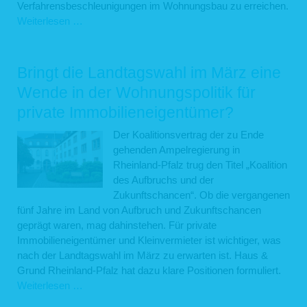
Verfahrensbeschleunigungen im Wohnungsbau zu erreichen.
Ohne
Weiterlesen …
private
Immobilieneigentümer
kann
Bringt die Landtagswahl im März eine
es
Wende in der Wohnungspolitik für
keinen
private Immobilieneigentümer?
bezahlbaren
Wohnraum
Der Koalitionsvertrag der zu Ende
geben!
gehenden Ampelregierung in
Rheinland-Pfalz trug den Titel „Koalition
des Aufbruchs und der
Zukunftschancen“. Ob die vergangenen
fünf Jahre im Land von Aufbruch und Zukunftschancen
geprägt waren, mag dahinstehen. Für private
Immobilieneigentümer und Kleinvermieter ist wichtiger, was
nach der Landtagswahl im März zu erwarten ist. Haus &
Grund Rheinland-Pfalz hat dazu klare Positionen formuliert.
Bringt
Weiterlesen …
die