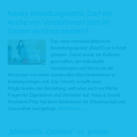
Landtagswahl
im
Neues Bestattungsrecht: Darf die
März
Asche von Verstorbenen jetzt im
eine
Garten verstreut werden?
Wende
in
Das neue rheinland-pfälzische
der
Bestattungsgesetz (BestG) ist in Kraft
Wohnungspolitik
getreten. Damit wurde ein Rahmen
für
geschaffen, der individuelle
private
Vorstellungen und Wünsche der
Immobilieneigentümer?
Menschen mit einem würdevollen Abschiednehmen in
Einklang bringen soll. Das Gesetz schafft neue
Möglichkeiten der Bestattung, wirft aber auch rechtliche
Fragen für Eigentümer und Vermieter auf. Haus & Grund
Rheinland-Pfalz hat beim Ministerium für Wissenschaft und
Neues
Gesundheit nachgefragt.
Weiterlesen …
Bestattungsrecht:
Darf
die
„Mietrechts-Zombies“ vs. private
Asche