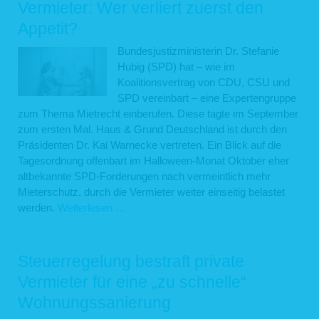
Vermieter: Wer verliert zuerst den
von
Appetit?
Verstorbenen
jetzt
Bundesjustizministerin Dr. Stefanie
im
Hubig (SPD) hat – wie im
Garten
Koalitionsvertrag von CDU, CSU und
verstreut
SPD vereinbart – eine Expertengruppe
werden?
zum Thema Mietrecht einberufen. Diese tagte im September
zum ersten Mal. Haus & Grund Deutschland ist durch den
Präsidenten Dr. Kai Warnecke vertreten. Ein Blick auf die
Tagesordnung offenbart im Halloween-Monat Oktober eher
altbekannte SPD-Forderungen nach vermeintlich mehr
Mieterschutz, durch die Vermieter weiter einseitig belastet
„Mietrechts-
werden.
Weiterlesen …
Zombies“
vs.
private
Steuerregelung bestraft private
Vermieter:
Vermieter für eine „zu schnelle“
Wer
Wohnungssanierung
verliert
zuerst