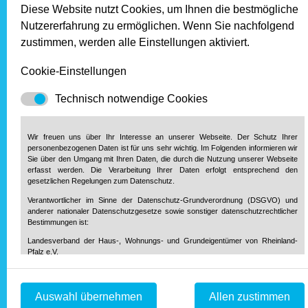
gehören privaten Eigentümern.
Diese Website nutzt Cookies, um Ihnen die bestmögliche
Dass es auch hier vielerorts an
Nutzererfahrung zu ermöglichen. Wenn Sie nachfolgend
bezahlbarem Wohnraum mangelt,
zustimmen, werden alle Einstellungen aktiviert.
liegt an den Rahmenbedingungen, die die Politik vorgibt. Das
werde sich unter der neuen Bundesregierung so schnell nicht
Cookie-Einstellungen
ändern, bedauerte Festredner Michael Voigtländer beim
Technisch notwendige Cookies
Landesverbandstag in Boppard. Aber: „Wir werden es
schaffen, diese Krise zu meistern“, zeigt sich der Experte
Im
überzeugt.
Weiterlesen …
Wir freuen uns über Ihr Interesse an unserer Webseite. Der Schutz Ihrer
„Vermieterland
personenbezogenen Daten ist für uns sehr wichtig. Im Folgenden informieren wir
Nummer
Sie über den Umgang mit Ihren Daten, die durch die Nutzung unserer Webseite
erfasst werden. Die Verarbeitung Ihrer Daten erfolgt entsprechend den
1“
Schwarz-rote Wohnungspolitik –
gesetzlichen Regelungen zum Datenschutz.
zeigte
worauf sich Vermieter nun einstellen
Verantwortlicher im Sinne der Datenschutz-Grundverordnung (DSGVO) und
Haus
anderer nationaler Datenschutzgesetze sowie sonstiger datenschutzrechtlicher
müssen
&
Bestimmungen ist:
Grund
Landesverband der Haus-, Wohnungs- und Grundeigentümer von Rheinland-
Beim Landesverbandstag von Haus &
wieder
Pfalz e.V.
Grund Rheinland-Pfalz am 27. Juni in
Diether-von-Isenburg-Str. 9-11
selbstbewusst
Boppard erklärte IW-Experte Prof. Dr.
55116 Mainz
Flagge
Telefon: 0 61 31 / 61 97 20
Michael Voigtländer, was private Vermieter von der neuen
Auswahl übernehmen
Allen zustimmen
Telefax: 0 61 31 / 61 98 68
Bundesregierung erwarten dürfen – oder vielleicht besser:
info@hausundgrund-rlp.de