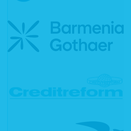
6.1 Auskunft
Sie können von uns gemäß Art. 15 DSGVO eine Bestätigung darüber verlangen,
ob personenbezogene Daten, die Sie betreffen, von uns verarbeitet werden.
Sofern wir Ihre personenbezogenen Daten verarbeiten, können Sie von uns über
folgende Informationen Auskunft verlangen:
die Verarbeitungszwecke;
die Kategorien Ihrer personenbezogenen Daten, die wir verarbeiten;
die Empfänger bzw. die Kategorien von Empfängern, gegenüber denen
wir Ihre personenbezogenen Daten offengelegt haben bzw. offenlegen
werden;
(sofern möglich) die geplante Dauer, für die wir Ihre personenbezogenen
Daten speichern oder, falls dies nicht möglich ist, die Kriterien für die
Festlegung der Speicherdauer;
das Bestehen eines Rechts auf Berichtigung oder Löschung der Sie
betreffenden personenbezogenen Daten, eines Rechts auf
Einschränkung der Verarbeitung durch uns oder eines
Widerspruchsrechts gegen diese Verarbeitung;
das Bestehen eines Beschwerderechts bei einer Aufsichtsbehörde;
alle verfügbaren Informationen über die Herkunft der Daten, sofern die
personenbezogenen Daten nicht bei Ihnen erhoben wurden;
das Bestehen einer automatisierten Entscheidungsfindung einschließlich
Profiling (Art. 22 Abs. 1 und 4 DSGVO) und – zumindest in diesen Fällen
– aussagekräftige Informationen über die involvierte Logik sowie die
Tragweite und die angestrebten Auswirkungen einer derartigen
Verarbeitung für Sie.