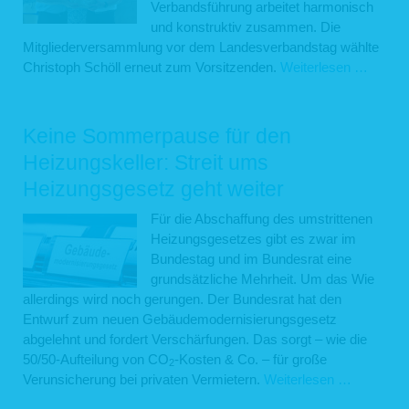
Verbandsführung arbeitet harmonisch
und konstruktiv zusammen. Die
Mitgliederversammlung vor dem Landesverbandstag wählte
Konst
Christoph Schöll erneut zum Vorsitzenden.
Weiterlesen …
in
der
Verban
Keine Sommerpause für den
Christ
Heizungskeller: Streit ums
Schöll
Heizungsgesetz geht weiter
weiter
Vorsit
Für die Abschaffung des umstrittenen
Heizungsgesetzes gibt es zwar im
Bundestag und im Bundesrat eine
grundsätzliche Mehrheit. Um das Wie
allerdings wird noch gerungen. Der Bundesrat hat den
Entwurf zum neuen Gebäudemodernisierungsgesetz
abgelehnt und fordert Verschärfungen. Das sorgt – wie die
50/50-Aufteilung von CO
-Kosten & Co. – für große
2
Keine
Verunsicherung bei privaten Vermietern.
Weiterlesen …
Sommerp