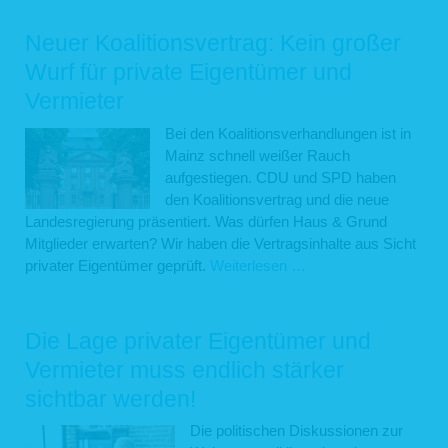
für
den
Neuer Koalitionsvertrag: Kein großer
Heizungsk
Wurf für private Eigentümer und
Streit
Vermieter
ums
Heizungs
Bei den Koalitionsverhandlungen ist in
geht
Mainz schnell weißer Rauch
weiter
aufgestiegen. CDU und SPD haben
den Koalitionsvertrag und die neue
Landesregierung präsentiert. Was dürfen Haus & Grund
Mitglieder erwarten? Wir haben die Vertragsinhalte aus Sicht
Neuer
privater Eigentümer geprüft.
Weiterlesen …
Koalitionsvertrag:
Kein
großer
Die Lage privater Eigentümer und
Wurf
Vermieter muss endlich stärker
für
sichtbar werden!
private
Eigentümer
Die politischen Diskussionen zur
und