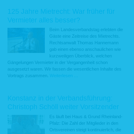
Viele
Mitglieder
125 Jahre Mietrecht: War früher für
zeigten
Vermieter alles besser?
Flagge
und
Beim Landesverbandstag erlebten die
nahmen
Gäste eine Zeitreise des Mietrechts.
teil
Rechtsanwalt Thomas Hannemann
am
gab einen ebenso anschaulichen wie
Jubiläums
kurzweiligen Überblick, welchen
Verbandst
Gängelungen Vermieter in der Vergangenheit schon
ausgesetzt waren. Wir fassen die wesentlichen Inhalte des
125
Vortrags zusammen.
Weiterlesen …
Jahre
Mietrecht:
War
Konstanz in der Verbandsführung:
früher
Christoph Schöll weiter Vorsitzender
für
Vermieter
Es läuft bei Haus & Grund Rheinland-
alles
Pfalz: Die Zahl der Mitglieder in den
besser?
Ortsvereinen steigt kontinuierlich, die