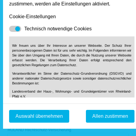
Telefon (tagsüber für Rückfragen )
zustimmen, werden alle Einstellungen aktiviert.
Cookie-Einstellungen
Freiwillige Angabe: Ich bin...
Technisch notwendige Cookies
und/oder
selbst nutzender Eigentümer
Anzahl
im Einfamilienhaus
Wir freuen uns über Ihr Interesse an unserer Webseite. Der Schutz Ihrer
im Wohnungseigentum
personenbezogenen Daten ist für uns sehr wichtig. Im Folgenden informieren wir
Sie über den Umgang mit Ihren Daten, die durch die Nutzung unserer Webseite
erfasst werden. Die Verarbeitung Ihrer Daten erfolgt entsprechend den
gesetzlichen Regelungen zum Datenschutz.
Wohneinheiten
privater Vermieter
Verantwortlicher im Sinne der Datenschutz-Grundverordnung (DSGVO) und
anderer nationaler Datenschutzgesetze sowie sonstiger datenschutzrechtlicher
Bestimmungen ist:
Landesverband der Haus-, Wohnungs- und Grundeigentümer von Rheinland-
Ich interessiere mich für die günstigen
Pfalz e.V.
Mitgliederkonditionen beim Abschluss einer
Diether-von-Isenburg-Str. 9-11
ROLAND Rechtschutz-Versicherung.
→ mehr
55116 Mainz
Telefon: 0 61 31 / 61 97 20
Informationen
Auswahl übernehmen
Allen zustimmen
Telefax: 0 61 31 / 61 98 68
info@hausundgrund-rlp.de
E-Mail:
Schicken Sie mir bitte unverbindlich weitere Informationen zur
ROLAND Rechtschutz-Versicherung.
1. Bereitstellung der Webseite und Speicherung in Logfiles