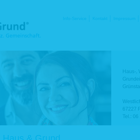
Navigation
Info-Service
Kontakt
Impressum
überspringen
Haus-,
Grundei
Grünsta
Westlic
67227 F
Tel.: 06
ei Haus & Grund