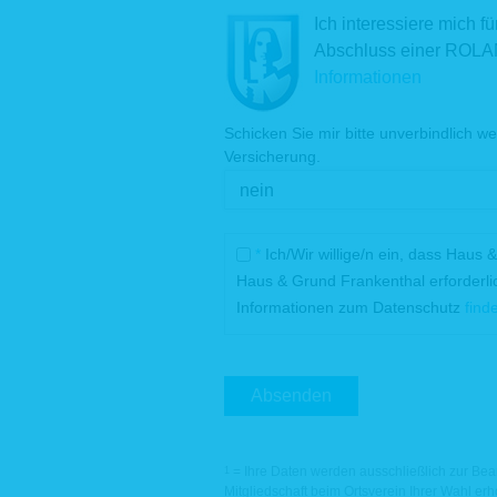
unseren 
Ich interessiere mich f
Kommunik
Abschluss einer ROLA
aufgezeic
Informationen
Da
Na
Ve
Schicken Sie mir bitte unverbindlich 
In
Versicherung.
IP
We
We
Die aufge
*
Ich/Wir willige/n ein, dass Haus 
gewährlei
Haus & Grund Frankenthal erforderli
Rechtsgru
Darstellun
Informationen zum Datenschutz
find
S. 1, Abs.
Zudem die
Zwecken. 
ebenfalls 
Absenden
Aus Gründ
Webserver
Rückschlu
durch Ver
= Ihre Daten werden ausschließlich zur Bear
1
einen Bez
Mitgliedschaft beim Ortsverein Ihrer Wahl e