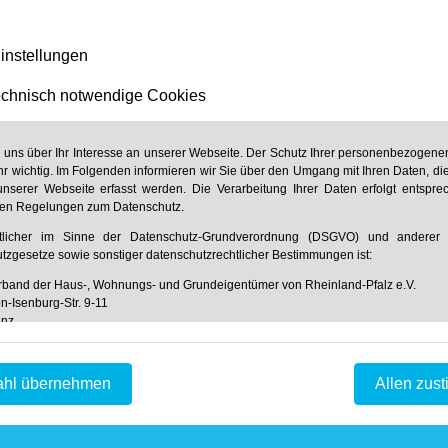
instellungen
chnisch notwendige Cookies
n uns über Ihr Interesse an unserer Webseite. Der Schutz Ihrer personenbezogenen
hr wichtig. Im Folgenden informieren wir Sie über den Umgang mit Ihren Daten, di
nserer Webseite erfasst werden. Die Verarbeitung Ihrer Daten erfolgt entspr
hen Regelungen zum Datenschutz.
rtlicher im Sinne der Datenschutz-Grundverordnung (DSGVO) und anderer n
tzgesetze sowie sonstiger datenschutzrechtlicher Bestimmungen ist:
band der Haus-, Wohnungs- und Grundeigentümer von Rheinland-Pfalz e.V.
n-Isenburg-Str. 9-11
inz
und/oder
 61 31 / 61 97 20
privater Vermieter
 61 31 / 61 98 68
Anzahl Wohneinheiten
fo@hausundgrund-rlp.de
hl übernehmen
Allen zus
tstellung der Webseite und Speicherung in Logfiles
f unserer Webseite ist es technisch notwendig, dass über Ihren Internetbrowse