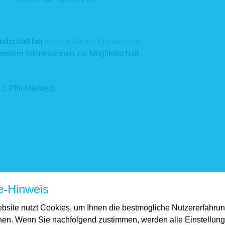
liedschaft bei
Haus & Grund Frankenthal
.
weitere Informationen zur Mitgliedschaft
*
= Pflichtfelder):
e-Hinweis
bsite nutzt Cookies, um Ihnen die bestmögliche Nutzererfahru
hen. Wenn Sie nachfolgend zustimmen, werden alle Einstellun