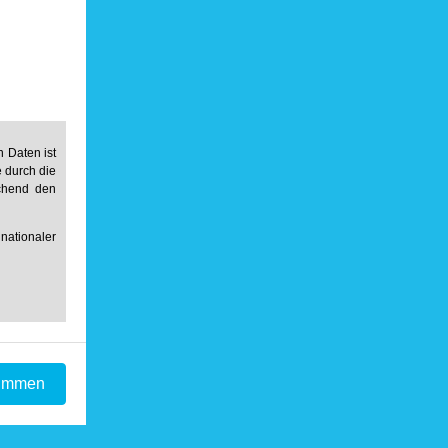
 Daten ist
e durch die
echend den
ationaler
timmen
r Daten an