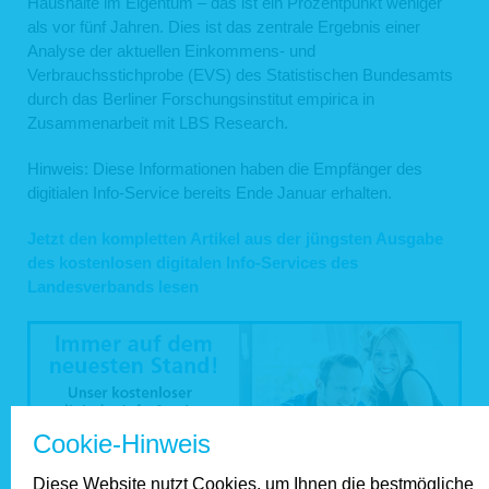
Haushalte im Eigentum – das ist ein Prozentpunkt weniger
als vor fünf Jahren. Dies ist das zentrale Ergebnis einer
Analyse der aktuellen Einkommens- und
Verbrauchsstichprobe (EVS) des Statistischen Bundesamts
durch das Berliner Forschungsinstitut empirica in
Zusammenarbeit mit LBS Research.
Hinweis: Diese Informationen haben die Empfänger des
digitialen Info-Service bereits Ende Januar erhalten.
Jetzt den kompletten Artikel aus der jüngsten Ausgabe
des kostenlosen digitalen Info-Services des
Landesverbands lesen
Cookie-Hinweis
Diese Website nutzt Cookies, um Ihnen die bestmögliche