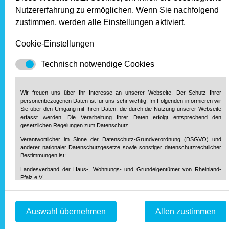
zur Übersicht.
Nutzererfahrung zu ermöglichen. Wenn Sie nachfolgend
Unsere Partner
zustimmen, werden alle Einstellungen aktiviert.
Cookie-Einstellungen
Technisch notwendige Cookies
Wir freuen uns über Ihr Interesse an unserer Webseite. Der Schutz Ihrer
personenbezogenen Daten ist für uns sehr wichtig. Im Folgenden informieren wir
Sie über den Umgang mit Ihren Daten, die durch die Nutzung unserer Webseite
erfasst werden. Die Verarbeitung Ihrer Daten erfolgt entsprechend den
gesetzlichen Regelungen zum Datenschutz.
Verantwortlicher im Sinne der Datenschutz-Grundverordnung (DSGVO) und
anderer nationaler Datenschutzgesetze sowie sonstiger datenschutzrechtlicher
Bestimmungen ist:
Landesverband der Haus-, Wohnungs- und Grundeigentümer von Rheinland-
Pfalz e.V.
Diether-von-Isenburg-Str. 9-11
55116 Mainz
Telefon: 0 61 31 / 61 97 20
Auswahl übernehmen
Allen zustimmen
Telefax: 0 61 31 / 61 98 68
info@hausundgrund-rlp.de
E-Mail: