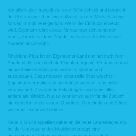
der von Ihnen eingegebene Text im Freifeld
Vor allem aber mangelt es in der Öffentlichkeit und gerade in
Rechtsgrundlage für die Verarbeitung der Daten ist Art. 6 Abs. 1 lit. f DSGVO. Die
der Politik inzwischen leider allzu oft an der Wertschätzung
Daten werden ausschließlich zur Bearbeitung der Kontaktaufnahme und der sich
anschließenden Kommunikation verwendet. Es erfolgt in diesem Zusammenhang
für das Immobilieneigentum. Wenn der Eindruck erweckt
keine Weitergabe der Daten an Dritte. Sofern wir die Daten für andere Zwecke
wird, Eigentum wäre etwas, für das man sich schämen
verwenden, holen wir im Vorfeld Ihre Einwilligung ein. Die personenbezogenen
Daten aus der Eingabemaske werden gelöscht, wenn die jeweilige
muss, dann ist es kein Wunder, wenn das den Einen oder
Kommunikation mit Ihnen beendet ist, d.h. sobald sich aus den Umständen
Anderen abschreckt.
entnehmen lässt, dass der betroffene Sachverhalt abschließend geklärt ist. Die
während des Absendevorgangs zusätzlich erhobenen personenbezogenen
Daten werden spätestens nach einer Frist von sieben Tagen gelöscht.
Rheinland-Pfalz ist ein Eigentümer-Land und hat nach dem
Saarland die zweithöchste Eigentümerquote. Es muss darauf
3. Datenweitergabe und Empfänger
hingearbeitet werden, das weiter zu stärken und
Eine Übermittlung Ihrer personenbezogenen Daten an Dritte findet nicht statt,
auszubauen. Dazu müssen potenzielle (Nachwuchs)-
außer
Eigentümer ermutigt und unterstützt werden – und nicht
wenn wir in der Beschreibung der jeweiligen Datenverarbeitung explizit
verunsichert. Zusätzliche Belastungen sind dabei alles
darauf hingewiesen haben,
andere als hilfreich. Nur so können wir auch für die Zukunft
wenn Sie Ihre ausdrückliche Einwilligung nach Art. 6 Abs. 1 S. 1 lit. a
DSGVO dazu erteilt haben,
sicherstellen, dass unsere Quartiere, Gemeinden und Städte
die Weitergabe nach Art. 6 Abs. 1 S. 1 lit. f DSGVO zur Geltendmachung,
weiterhin lebenswert bleiben.
Ausübung oder Verteidigung von Rechtsansprüchen erforderlich ist und
kein Grund zur Annahme besteht, dass Sie ein überwiegendes
schutzwürdiges Interesse an der Nichtweitergabe Ihrer Daten haben,
Haus & Grund appelliert daher an die neue Landesregierung,
im Fall, dass für die Weitergabe nach Art. 6 Abs. 1 S. 1 lit. c DSGVO eine
bei der Umsetzung des Koalitionsvertrags eine
gesetzliche Verpflichtung besteht und soweit dies nach Art. 6 Abs. 1 S. 1
ausgewogene Wohnungspolitik anzustreben, mit der
lit. b DSGVO für die Abwicklung von Vertragsverhältnissen mit Ihnen