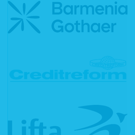
ermöglicht.
Cookies zur Reichweitenmessung ermöglichen es uns, anonyme statistische
Informationen über die Nutzung unserer Webseite zu erhalten und zu verstehen,
wie Besucher mit unseren Webseiten interagieren. Mithilfe dieser Cookies
können wir beispielsweise die Besucherzahlen auf unseren Webseiten ermitteln
und unsere Webseiteninhalte optimieren.
6. Ihre Betroffenenrechte
Verarbeiten wir Ihre personenbezogenen Daten, sind Sie eine betroffene Person
gemäß Art. 4 Nr. 1 DSGVO mit folgenden Rechten gegenüber uns:
6.1 Auskunft
Sie können von uns gemäß Art. 15 DSGVO eine Bestätigung darüber verlangen,
ob personenbezogene Daten, die Sie betreffen, von uns verarbeitet werden.
Sofern wir Ihre personenbezogenen Daten verarbeiten, können Sie von uns über
folgende Informationen Auskunft verlangen:
die Verarbeitungszwecke;
die Kategorien Ihrer personenbezogenen Daten, die wir verarbeiten;
die Empfänger bzw. die Kategorien von Empfängern, gegenüber denen
wir Ihre personenbezogenen Daten offengelegt haben bzw. offenlegen
werden;
(sofern möglich) die geplante Dauer, für die wir Ihre personenbezogenen
Daten speichern oder, falls dies nicht möglich ist, die Kriterien für die
Festlegung der Speicherdauer;
das Bestehen eines Rechts auf Berichtigung oder Löschung der Sie
betreffenden personenbezogenen Daten, eines Rechts auf