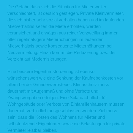
der Webseite zu gewährleisten und eine komfortable Nutzung unserer Webseite
durch die Nutzer zu ermöglichen.
Die Gefahr, dass sich die Situation für Mieter weiter
Rechtsgrundlage für die Verarbeitung der Daten ist unser berechtigtes Interesse
verschlechtert, ist deutlich gestiegen. Private Kleinvermieter,
an einer korrekten Darstellung und Funktionsfähigkeit unserer Webseite gemäß
die sich bisher sehr sozial verhalten haben und im laufenden
Art. 6 Abs. 1 lit. f DSGVO bzw. § 25 Abs. 1 S. 1, Abs. 2 Nr. 2 TTDSG.
Zudem dienen die Logfiles der Auswertung der Systemsicherheit und -stabilität
Mietverhältnis selten die Miete erhöhten, werden
sowie administrativen Zwecken. Rechtsgrundlage für die vorübergehende
verunsichert und erwägen aus reiner Verzweiflung immer
Speicherung der Daten bzw. der Logfiles ist ebenfalls Art. 6 Abs. 1 lit. f DSGVO
bzw. § 25 Abs. 1 S. 1, Abs. 2 Nr. 2 TTDSG.
öfter regelmäßigere Mieterhöhungen im laufenden
Aus Gründen der technischen Sicherheit, insbesondere zur Abwehr von
Mietverhältnis sowie konsequente Mieterhöhungen bei
Angriffsversuchen auf unseren Webserver, werden diese Daten von uns
Neuvermietung. Hinzu kommt die Reduzierung bzw. der
kurzzeitig gespeichert. Anhand dieser Daten ist uns ein Rückschluss auf
einzelne Personen nicht möglich. Nach spätestens sieben Tagen werden die
Verzicht auf Modernisierungen.
Daten durch Verkürzung der IP-Adresse auf Domainebene anonymisiert, sodass
es nicht mehr möglich ist, einen Bezug zum einzelnen Nutzer herzustellen. In
Eine bessere Eigentumsförderung ist ebenso
anonymisierter Form werden die Daten daneben ggf. zu statistischen Zwecken
verarbeitet. Eine Speicherung dieser Daten zusammen mit anderen
wünschenswert wie eine Senkung der Kaufnebenkosten vor
personenbezogenen Daten des Nutzers, ein Abgleich mit anderen
allem bei der Grunderwerbsteuer. Klimaschutz muss
Datenbeständen oder eine Weitergabe an Dritte findet zu keinem Zeitpunkt statt.
dauerhaft mit Augenmaß und ohne Verbote und
2. Kontaktformular
Zwangsvorgaben erfolgen. Eine Solardachpflicht für
Wohngebäude oder Verbote von Einfamilienhäusern müssen
Auf unserer Webseite ist ein Kontaktformular eingebunden, welches Sie für die
elektronische Kontaktaufnahme nutzen können. Nehmen Sie diese Möglichkeit
dauerhaft verbindlich ausgeschlossen werden. Ziel muss
wahr, so werden die von Ihnen in der Eingabemaske eingegebenen Daten an uns
sein, dass die Kosten des Wohnens für Mieter und
übermittelt und gespeichert:
selbstnutzende Eigentümer sowie die Belastungen für private
Name
Vermieter leistbar bleiben.
E-Mail-Adresse