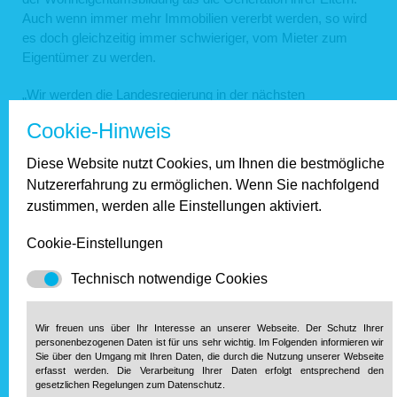
Auch wenn immer mehr Immobilien vererbt werden, so wird
es doch gleichzeitig immer schwieriger, vom Mieter zum
Eigentümer zu werden.
„Wir werden die Landesregierung in der nächsten
Legislaturperiode an der Aussage im Koalitionsvertrag
Cookie-Hinweis
messen, wonach ,auch der sozialen Eigenheimförderung
eine wichtige Rolle zukommt' und fordern deshalb von einer
Diese Website nutzt Cookies, um Ihnen die bestmögliche
einseitigen Fokussierung auf die soziale Wohnraumförderung
Nutzererfahrung zu ermöglichen. Wenn Sie nachfolgend
im Mietwohnungsbau Abstand zu nehmen und stattdessen
zustimmen, werden alle Einstellungen aktiviert.
die Eigenheimförderung im ländlich geprägten Rheinland-
Pfalz mit seiner im Bundesvergleich sehr hohen
Cookie-Einstellungen
Eigentumsquote nachhaltig auszubauen“, so
Verbandsdirektor Schönfeld.
Technisch notwendige Cookies
Haus & Grund-
Wir freuen uns über Ihr Interesse an unserer Webseite. Der Schutz Ihrer
Stimmungsbarometer zeigt die
personenbezogenen Daten ist für uns sehr wichtig. Im Folgenden informieren wir
Sie über den Umgang mit Ihren Daten, die durch die Nutzung unserer Webseite
Folgen der Gängelung durch die
erfasst werden. Die Verarbeitung Ihrer Daten erfolgt entsprechend den
Politik
gesetzlichen Regelungen zum Datenschutz.