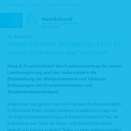
Navigation
Info-Service
Kontakt
Impressum
Datenschutz
überspringen
07. Mai 2021
Ampel 2.0: Mehr Schatten als Licht für
private Eigentümer und Vermieter
Haus & Grund kritisiert den Koalitionsvertrag der neuen
Landesregierung und hier insbesondere die
Beibehaltung der Mietpreisbremse und fehlende
Entlastungen bei Grunderwerbsteuer und
Straßenausbaubeiträgen!
Angesichts des gestern von den Parteien der Ampelkoalition
in Rheinland-Pfalz verabschiedeten Koalitionsvertrags hat
der Eigentümerverband Haus & Grund Rheinland-Pfalz die
Ergebnisse aus Sicht der Haus- und Grund-Eigentümer
geprüft und kommt in weiten Teilen zu einer enttäuschenden