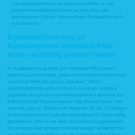
Lösungsmöglichkeiten der wirksamere Weg, um die
privaten Immobilieneigentümer auf dem Weg zum
gemeinsamen Ziel des klimaneutralen Gebäudebestands
mitzunehmen.
Eigenheimförderung im
Eigentümerland Rheinland-Pfalz
muss nachhaltig gestärkt werden
Im Koalitionsvertrag steht „Die Rheinland-Pfälzer:innen
brauchen ausreichenden, guten und bezahlbaren Wohnraum
sowohl zur Miete als auch im Eigentum.“ Diese
Absichtserklärung wird von Haus & Grund als Lichtblick
zugunsten des privaten Immobilieneigentums bewertet. Die
Entwicklung der Eigentumsquote zeigt darüber hinaus, wie
ernst die Lage ist. Während der Anteil der 70- bis 79-Jährigen
in Wohneigentum im Laufe der vergangenen 20 Jahre kräftig
gestiegen ist, fehlt es vor allem an Nachwuchseigentümern.
Die jüngeren Altersgruppen sind weit weniger erfolgreich bei
der Wohneigentumsbildung als die Generation ihrer Eltern.