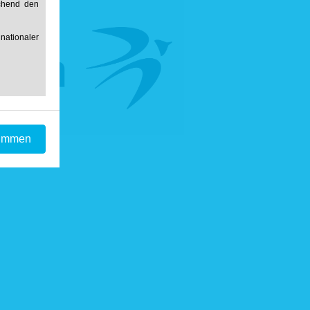
echend den
ationaler
timmen
r Daten an
ndung zur
nde Daten