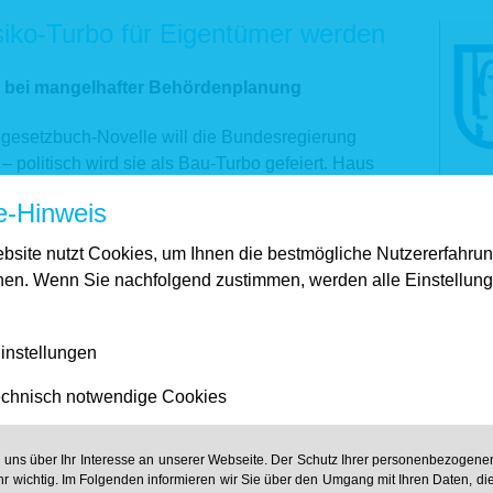
siko-Turbo für Eigentümer werden
g bei mangelhafter Behördenplanung
ugesetzbuch-Novelle will die Bundesregierung
olitisch wird sie als Bau-Turbo gefeiert. Haus
vor einer Schattenseite der Reform: Der neue §
e-Hinweis
Immobilieneigentümer als verbraucherfeindliche
bsite nutzt Cookies, um Ihnen die bestmögliche Nutzererfahru
hen. Wenn Sie nachfolgend zustimmen, werden alle Einstellun
, wenn ein Bebauungsplan später vom Gericht
sige Lärmbelastungen zugelassen hat. Zwar dürfen
 bleiben, doch Behörden können nachträglich
instellungen
und die Kosten auf die Eigentümer abwälzen.
chnisch notwendige Cookies
urbo für private Eigentümer werden“, warnt Haus &
216a BauGB ist in seiner jetzigen Form
n uns über Ihr Interesse an unserer Webseite. Der Schutz Ihrer personenbezogenen
ehörden und Planer, aber nicht die Menschen, die
hr wichtig. Im Folgenden informieren wir Sie über den Umgang mit Ihren Daten, di