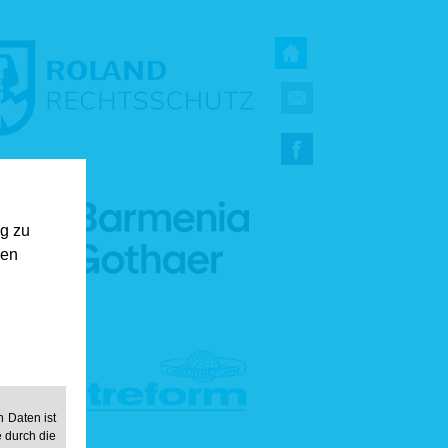
ng zu
gen
 Daten ist
e durch die