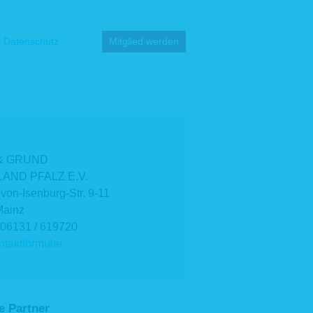
Datenschutz
Mitglied werden
& GRUND
AND PFALZ E.V.
-von-Isenburg-Str. 9-11
Mainz
 06131 / 619720
taktformular
e Partner