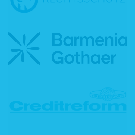
während einer laufenden Verbindung zur Kommunikation zwischen Ihrem
Internetbrowser und unserem Webserver folgende Daten aufgezeichnet:
Datum und Uhrzeit des Zugriffs auf unsere Webseite
Name der auf unserer Webseite abgerufene Dateien
Verwendeter Internetbrowser und verwendetes Betriebssystem
Internetserviceprovider des Nutzers
IP-Adresse des anfordernden Rechners
Webseite, von der aus der Nutzer auf unsere Webseite gelangt ist
Webseite, die der Nutzer über unsere Webseite aufruft
Die aufgelisteten Daten erheben wir, um einen reibungslosen Verbindungsaufbau
der Webseite zu gewährleisten und eine komfortable Nutzung unserer Webseite
durch die Nutzer zu ermöglichen.
Rechtsgrundlage für die Verarbeitung der Daten ist unser berechtigtes Interesse
an einer korrekten Darstellung und Funktionsfähigkeit unserer Webseite gemäß
Art. 6 Abs. 1 lit. f DSGVO bzw. § 25 Abs. 1 S. 1, Abs. 2 Nr. 2 TTDSG.
Zudem dienen die Logfiles der Auswertung der Systemsicherheit und -stabilität
sowie administrativen Zwecken. Rechtsgrundlage für die vorübergehende
Speicherung der Daten bzw. der Logfiles ist ebenfalls Art. 6 Abs. 1 lit. f DSGVO
bzw. § 25 Abs. 1 S. 1, Abs. 2 Nr. 2 TTDSG.
Aus Gründen der technischen Sicherheit, insbesondere zur Abwehr von
Angriffsversuchen auf unseren Webserver, werden diese Daten von uns
kurzzeitig gespeichert. Anhand dieser Daten ist uns ein Rückschluss auf
einzelne Personen nicht möglich. Nach spätestens sieben Tagen werden die
Daten durch Verkürzung der IP-Adresse auf Domainebene anonymisiert, sodass
es nicht mehr möglich ist, einen Bezug zum einzelnen Nutzer herzustellen. In
anonymisierter Form werden die Daten daneben ggf. zu statistischen Zwecken