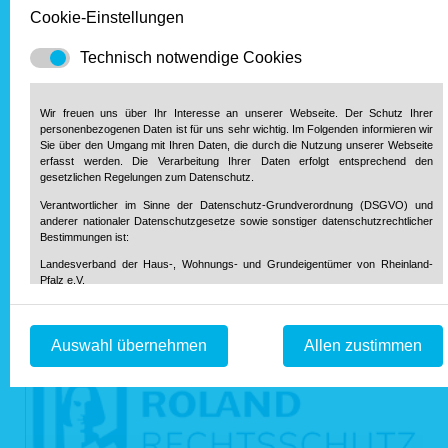
Bundesverfassungsgericht haben. Auch wenn der
Cookie-Einstellungen
Bundesfinanzhof (BFH, II B 78/23) mit seiner heutigen
Technisch notwendige Cookies
Entscheidung die Beschwerde des Finanzamtes
zurückgewiesen hat, hat er doch keine eindeutige Aussage
zur Verfassungswidrigkeit getroffen. Somit bleiben die
Wir freuen uns über Ihr Interesse an unserer Webseite. Der Schutz Ihrer
generellen verfassungsrechtliche Bedenken bestehen.
personenbezogenen Daten ist für uns sehr wichtig. Im Folgenden informieren wir
Sie über den Umgang mit Ihren Daten, die durch die Nutzung unserer Webseite
erfasst werden. Die Verarbeitung Ihrer Daten erfolgt entsprechend den
„Die Landesregierung täte gut daran, die Angelegenheit nicht
gesetzlichen Regelungen zum Datenschutz.
weiter nur auszusitzen. Vielmehr sollten sofort Maßnahmen
Verantwortlicher im Sinne der Datenschutz-Grundverordnung (DSGVO) und
für ein verfassungskonformes Landesgrundsteuergesetz
anderer nationaler Datenschutzgesetze sowie sonstiger datenschutzrechtlicher
ergriffen werden“, so Schönfeld abschließend.
Bestimmungen ist:
Landesverband der Haus-, Wohnungs- und Grundeigentümer von Rheinland-
zur Übersicht.
Pfalz e.V.
Diether-von-Isenburg-Str. 9-11
55116 Mainz
Unsere Partner
Telefon: 0 61 31 / 61 97 20
Auswahl übernehmen
Allen zustimmen
Telefax: 0 61 31 / 61 98 68
info@hausundgrund-rlp.de
E-Mail:
1. Bereitstellung der Webseite und Speicherung in Logfiles
Bei Aufruf unserer Webseite ist es technisch notwendig, dass über Ihren
Internetbrowser Daten an unseren Webserver übermittelt werden. So werden