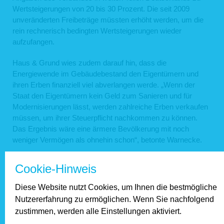
Wertsteigerungen von 20 bis 30 Prozent. Die seit 2009
unveränderten Freibeträge müssten erhöht werden, um die
rein rechnerisch bedingten Wertsteigerungen wieder
aufzufangen.
Haus & Grund wies zudem darauf hin, dass die
Energiewende im Gebäudebestand den Eigentümern und
ihren Erben finanziell viel abverlangen werde. „Wenn der
Staat den Eigentümern kein Geld zum Sanieren und für
Modernisierungen lässt, werden zahlreiche Erben verkaufen
müssen, um ihrer Steuerpflicht nachkommen zu können.
Das Ergebnis wäre eine ärmere Bevölkerung mit noch
weniger Vermögen als ohnehin schon“, betonte Warnecke.
zur Übersicht.
Cookie-Hinweis
Unsere Partner
Diese Website nutzt Cookies, um Ihnen die bestmögliche
Nutzererfahrung zu ermöglichen. Wenn Sie nachfolgend
zustimmen, werden alle Einstellungen aktiviert.