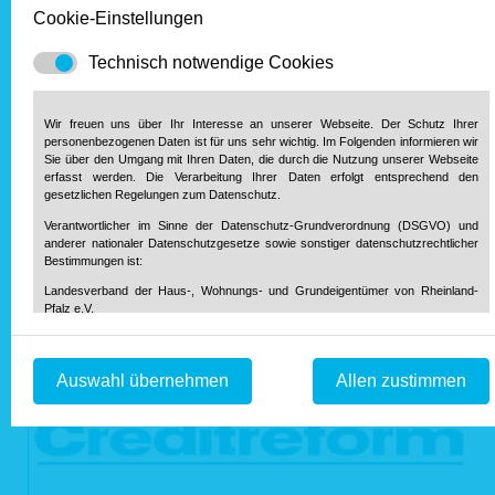
Cookie-Einstellungen
Technisch notwendige Cookies
Wir freuen uns über Ihr Interesse an unserer Webseite. Der Schutz Ihrer
personenbezogenen Daten ist für uns sehr wichtig. Im Folgenden informieren wir
Sie über den Umgang mit Ihren Daten, die durch die Nutzung unserer Webseite
erfasst werden. Die Verarbeitung Ihrer Daten erfolgt entsprechend den
gesetzlichen Regelungen zum Datenschutz.
Verantwortlicher im Sinne der Datenschutz-Grundverordnung (DSGVO) und
anderer nationaler Datenschutzgesetze sowie sonstiger datenschutzrechtlicher
Bestimmungen ist:
Landesverband der Haus-, Wohnungs- und Grundeigentümer von Rheinland-
Pfalz e.V.
Diether-von-Isenburg-Str. 9-11
55116 Mainz
Telefon: 0 61 31 / 61 97 20
Auswahl übernehmen
Allen zustimmen
Telefax: 0 61 31 / 61 98 68
info@hausundgrund-rlp.de
E-Mail:
1. Bereitstellung der Webseite und Speicherung in Logfiles
Bei Aufruf unserer Webseite ist es technisch notwendig, dass über Ihren
Internetbrowser Daten an unseren Webserver übermittelt werden. So werden