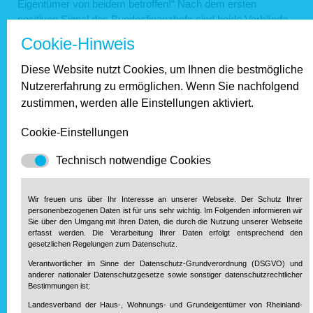
Eigentümer von beidem betroffen!“ Nach dem ersten
positiven Signal des Bundesfinanzhofs sind beide Verbände
weiterhin optimistisch, dass auch das
Cookie-Hinweis
Bundesverfassungsgericht unsere Kritikpunkte im Sinne der
Eigentümer aufnehmen wird. Warnecke und Holznagel
Diese Website nutzt Cookies, um Ihnen die bestmögliche
betonen: Die Grundsteuer ist schon jetzt die Volkssteuer
Nutzererfahrung zu ermöglichen. Wenn Sie nachfolgend
Nummer 1. Wohnen darf nicht noch teurer werden, sondern
zustimmen, werden alle Einstellungen aktiviert.
muss für alle bezahlbar sein.
Cookie-Einstellungen
zur Übersicht.
Technisch notwendige Cookies
Unsere Partner
Wir freuen uns über Ihr Interesse an unserer Webseite. Der Schutz Ihrer
personenbezogenen Daten ist für uns sehr wichtig. Im Folgenden informieren wir
Sie über den Umgang mit Ihren Daten, die durch die Nutzung unserer Webseite
erfasst werden. Die Verarbeitung Ihrer Daten erfolgt entsprechend den
gesetzlichen Regelungen zum Datenschutz.
Verantwortlicher im Sinne der Datenschutz-Grundverordnung (DSGVO) und
anderer nationaler Datenschutzgesetze sowie sonstiger datenschutzrechtlicher
Bestimmungen ist:
Landesverband der Haus-, Wohnungs- und Grundeigentümer von Rheinland-