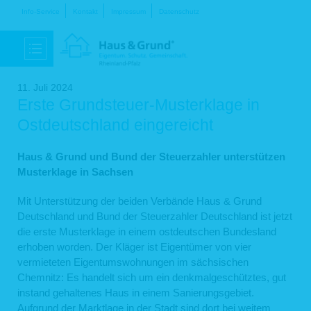
Navigation
Info-Service
Kontakt
Impressum
Datenschutz
überspringen
11. Juli 2024
Erste Grundsteuer-Musterklage in
Ostdeutschland eingereicht
Haus & Grund und Bund der Steuerzahler unterstützen
Musterklage in Sachsen
Mit Unterstützung der beiden Verbände Haus & Grund
Deutschland und Bund der Steuerzahler Deutschland ist jetzt
die erste Musterklage in einem ostdeutschen Bundesland
erhoben worden. Der Kläger ist Eigentümer von vier
vermieteten Eigentumswohnungen im sächsischen
Chemnitz: Es handelt sich um ein denkmalgeschütztes, gut
instand gehaltenes Haus in einem Sanierungsgebiet.
Aufgrund der Marktlage in der Stadt sind dort bei weitem