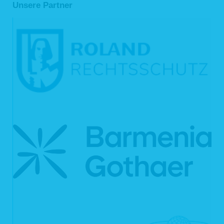
die Weitergabe nach Art. 6 Abs. 1 S. 1 lit. f DSGVO zur Geltendmachung,
Unsere Partner
Ausübung oder Verteidigung von Rechtsansprüchen erforderlich ist und
kein Grund zur Annahme besteht, dass Sie ein überwiegendes
schutzwürdiges Interesse an der Nichtweitergabe Ihrer Daten haben,
im Fall, dass für die Weitergabe nach Art. 6 Abs. 1 S. 1 lit. c DSGVO eine
gesetzliche Verpflichtung besteht und soweit dies nach Art. 6 Abs. 1 S. 1
lit. b DSGVO für die Abwicklung von Vertragsverhältnissen mit Ihnen
erforderlich ist.
Für die Abwicklung unserer Services nutzen wir darüber hinaus externe
Dienstleister, die wir sorgfältig ausgewählt und schriftlich beauftragt haben. Sie
sind an unsere Weisungen gebunden und werden von uns regelmäßig
kontrolliert. Mit den externen Dienstleistern haben wir erforderlichenfalls
Auftragsverarbeitungsverträge gem. Art. 28 DSGVO geschlossen. Zu den
Dienstleistern gehören solche für IT-Dienstleistungen und Marketing, Kredit- und
Finanzdienstleistungsinstitute, Rechtsanwälte und Steuerberater oder
Auskunfteien.
4. Dauer der Speicherung personenbezogener Daten
Die Dauer der Speicherung von personenbezogenen Daten bemisst sich nach
den jeweils einschlägigen gesetzlichen Aufbewahrungsfristen (z.B. aus dem
Handelsrecht und dem Steuerrecht). Nach Ablauf der jeweiligen Frist werden die
entsprechenden Daten routinemäßig gelöscht. Sofern Daten zur
Vertragserfüllung oder Vertragsanbahnung erforderlich sind oder unsererseits ein
berechtigtes Interesse an der Weiterspeicherung besteht, werden die Daten
gelöscht, wenn sie zu diesen Zwecken nicht mehr erforderlich sind oder Sie von
Ihrem Widerrufs- oder Widerspruchsrecht Gebrauch gemacht haben.