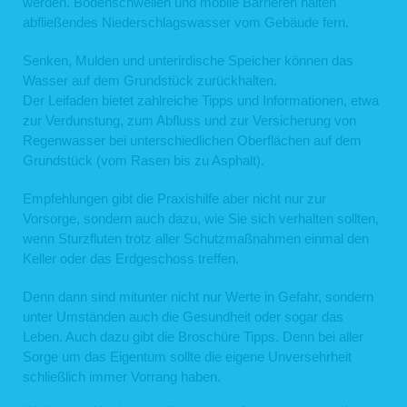
werden. Bodenschwellen und mobile Barrieren halten
Internetserviceprovider des Nutzers
abfließendes Niederschlagswasser vom Gebäude fern.
IP-Adresse des anfordernden Rechners
Webseite, von der aus der Nutzer auf unsere Webseite gelangt ist
Webseite, die der Nutzer über unsere Webseite aufruft
Senken, Mulden und unterirdische Speicher können das
Wasser auf dem Grundstück zurückhalten.
Die aufgelisteten Daten erheben wir, um einen reibungslosen Verbindungsaufbau
der Webseite zu gewährleisten und eine komfortable Nutzung unserer Webseite
Der Leifaden bietet zahlreiche Tipps und Informationen, etwa
durch die Nutzer zu ermöglichen.
zur Verdunstung, zum Abfluss und zur Versicherung von
Rechtsgrundlage für die Verarbeitung der Daten ist unser berechtigtes Interesse
Regenwasser bei unterschiedlichen Oberflächen auf dem
an einer korrekten Darstellung und Funktionsfähigkeit unserer Webseite gemäß
Art. 6 Abs. 1 lit. f DSGVO bzw. § 25 Abs. 1 S. 1, Abs. 2 Nr. 2 TTDSG.
Grundstück (vom Rasen bis zu Asphalt).
Zudem dienen die Logfiles der Auswertung der Systemsicherheit und -stabilität
sowie administrativen Zwecken. Rechtsgrundlage für die vorübergehende
Empfehlungen gibt die Praxishilfe aber nicht nur zur
Speicherung der Daten bzw. der Logfiles ist ebenfalls Art. 6 Abs. 1 lit. f DSGVO
bzw. § 25 Abs. 1 S. 1, Abs. 2 Nr. 2 TTDSG.
Vorsorge, sondern auch dazu, wie Sie sich verhalten sollten,
Aus Gründen der technischen Sicherheit, insbesondere zur Abwehr von
wenn Sturzfluten trotz aller Schutzmaßnahmen einmal den
Angriffsversuchen auf unseren Webserver, werden diese Daten von uns
kurzzeitig gespeichert. Anhand dieser Daten ist uns ein Rückschluss auf
Keller oder das Erdgeschoss treffen.
einzelne Personen nicht möglich. Nach spätestens sieben Tagen werden die
Daten durch Verkürzung der IP-Adresse auf Domainebene anonymisiert, sodass
Denn dann sind mitunter nicht nur Werte in Gefahr, sondern
es nicht mehr möglich ist, einen Bezug zum einzelnen Nutzer herzustellen. In
anonymisierter Form werden die Daten daneben ggf. zu statistischen Zwecken
unter Umständen auch die Gesundheit oder sogar das
verarbeitet. Eine Speicherung dieser Daten zusammen mit anderen
Leben. Auch dazu gibt die Broschüre Tipps. Denn bei aller
personenbezogenen Daten des Nutzers, ein Abgleich mit anderen
Sorge um das Eigentum sollte die eigene Unversehrheit
Datenbeständen oder eine Weitergabe an Dritte findet zu keinem Zeitpunkt statt.
schließlich immer Vorrang haben.
2. Kontaktformular