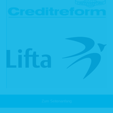
5. Verwendung von Cookies
Auf unseren Webseiten setzen wir Cookies ein. Cookies werden auf Ihrem
Rechner gespeichert und von diesem an unsere Webseiten übermittelt. Ein
Cookie enthält eine charakteristische Zeichenfolge, die eine eindeutige
Identifizierung Deines Webbrowsers beim erneuten Aufrufen unserer Webseite
ermöglicht.
Cookies zur Reichweitenmessung ermöglichen es uns, anonyme statistische
Informationen über die Nutzung unserer Webseite zu erhalten und zu verstehen,
wie Besucher mit unseren Webseiten interagieren. Mithilfe dieser Cookies
können wir beispielsweise die Besucherzahlen auf unseren Webseiten ermitteln
und unsere Webseiteninhalte optimieren.
6. Ihre Betroffenenrechte
Verarbeiten wir Ihre personenbezogenen Daten, sind Sie eine betroffene Person
gemäß Art. 4 Nr. 1 DSGVO mit folgenden Rechten gegenüber uns:
6.1 Auskunft
Sie können von uns gemäß Art. 15 DSGVO eine Bestätigung darüber verlangen,
ob personenbezogene Daten, die Sie betreffen, von uns verarbeitet werden.
Sofern wir Ihre personenbezogenen Daten verarbeiten, können Sie von uns über
folgende Informationen Auskunft verlangen:
Zum Seitenanfang
die Verarbeitungszwecke;
die Kategorien Ihrer personenbezogenen Daten, die wir verarbeiten;
die Empfänger bzw. die Kategorien von Empfängern, gegenüber denen