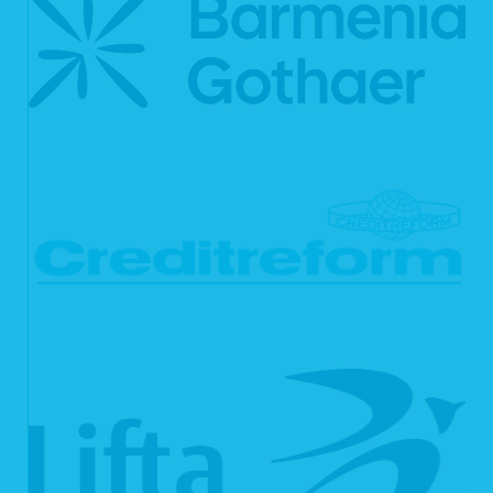
Name der auf unserer Webseite abgerufene Dateien
Verwendeter Internetbrowser und verwendetes Betriebssystem
Internetserviceprovider des Nutzers
IP-Adresse des anfordernden Rechners
Webseite, von der aus der Nutzer auf unsere Webseite gelangt ist
Webseite, die der Nutzer über unsere Webseite aufruft
Die aufgelisteten Daten erheben wir, um einen reibungslosen Verbindungsaufbau
der Webseite zu gewährleisten und eine komfortable Nutzung unserer Webseite
durch die Nutzer zu ermöglichen.
Rechtsgrundlage für die Verarbeitung der Daten ist unser berechtigtes Interesse
an einer korrekten Darstellung und Funktionsfähigkeit unserer Webseite gemäß
Art. 6 Abs. 1 lit. f DSGVO bzw. § 25 Abs. 1 S. 1, Abs. 2 Nr. 2 TTDSG.
Zudem dienen die Logfiles der Auswertung der Systemsicherheit und -stabilität
sowie administrativen Zwecken. Rechtsgrundlage für die vorübergehende
Speicherung der Daten bzw. der Logfiles ist ebenfalls Art. 6 Abs. 1 lit. f DSGVO
bzw. § 25 Abs. 1 S. 1, Abs. 2 Nr. 2 TTDSG.
Aus Gründen der technischen Sicherheit, insbesondere zur Abwehr von
Angriffsversuchen auf unseren Webserver, werden diese Daten von uns
kurzzeitig gespeichert. Anhand dieser Daten ist uns ein Rückschluss auf
einzelne Personen nicht möglich. Nach spätestens sieben Tagen werden die
Daten durch Verkürzung der IP-Adresse auf Domainebene anonymisiert, sodass
es nicht mehr möglich ist, einen Bezug zum einzelnen Nutzer herzustellen. In
anonymisierter Form werden die Daten daneben ggf. zu statistischen Zwecken
verarbeitet. Eine Speicherung dieser Daten zusammen mit anderen
personenbezogenen Daten des Nutzers, ein Abgleich mit anderen
Datenbeständen oder eine Weitergabe an Dritte findet zu keinem Zeitpunkt statt.