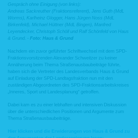
Gespräch ohne Einigung (von links):
Andreas Sackreuther (Fraktionsreferent), Jens Guth (MdL
Worms), Karlheinz Glogger, Hans Jürgen Noss (MdL
Birkenfeld), Michael Hüttner (MdL Bingen), Manfred
Leyendecker, Christoph Schöll und Ralf Schönfeld von Haus
& Grund. -
Foto:
Haus & Grund
Nachdem ein zuvor geführter Schriftwechsel mit dem SPD-
Fraktionsvorsitzenden Alexander Schweitzer zu keiner
Annäherung beim Thema Straßenausbaubeiträge führte,
haben sich die Vertreter des Landesverbands Haus & Grund
auf Einladung der SPD-Landtagsfraktion nun mit den
zuständigen Abgeordneten des SPD-Fraktionsarbeitskreises
„Inneres, Sport und Landesplanung“ getroffen.
Dabei kam es zu einer lebhaften und intensiven Diskussion
über die unterschiedlichen Positionen und Argumente zum
Thema Straßenausbaubeiträge.
Hier klicken und die Erwiderungen von Haus & Grund zu
den Argumenten der Landesregierung lesen: