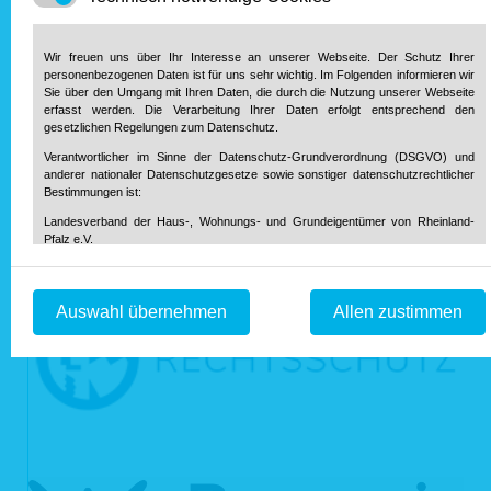
Die Zusammenkunft mit den SPD-Abgeordneten brachte
zwar (erwartungsgemäß) noch keine Einigung. Allerdings
zeigte sich an der zwar intensiven, aber zugleich sachlichen
Wir freuen uns über Ihr Interesse an unserer Webseite. Der Schutz Ihrer
personenbezogenen Daten ist für uns sehr wichtig. Im Folgenden informieren wir
Diskussion, wie wichtig der persönliche Austausch zwischen
Sie über den Umgang mit Ihren Daten, die durch die Nutzung unserer Webseite
den Beteiligten ist. Daher wurde vereinbart, diese
erfasst werden. Die Verarbeitung Ihrer Daten erfolgt entsprechend den
konstruktive Gesprächskultur fortzusetzen.
gesetzlichen Regelungen zum Datenschutz.
Verantwortlicher im Sinne der Datenschutz-Grundverordnung (DSGVO) und
zur Übersicht.
anderer nationaler Datenschutzgesetze sowie sonstiger datenschutzrechtlicher
Bestimmungen ist:
Unsere Partner
Landesverband der Haus-, Wohnungs- und Grundeigentümer von Rheinland-
Pfalz e.V.
Diether-von-Isenburg-Str. 9-11
55116 Mainz
Telefon: 0 61 31 / 61 97 20
Auswahl übernehmen
Allen zustimmen
Telefax: 0 61 31 / 61 98 68
info@hausundgrund-rlp.de
E-Mail:
1. Bereitstellung der Webseite und Speicherung in Logfiles
Bei Aufruf unserer Webseite ist es technisch notwendig, dass über Ihren
Internetbrowser Daten an unseren Webserver übermittelt werden. So werden
während einer laufenden Verbindung zur Kommunikation zwischen Ihrem
Internetbrowser und unserem Webserver folgende Daten aufgezeichnet:
Datum und Uhrzeit des Zugriffs auf unsere Webseite