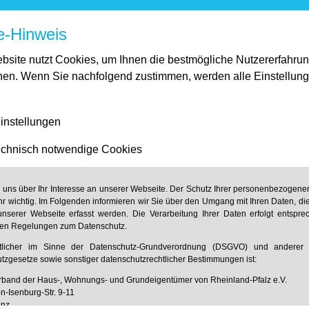
t: Chance für sozial gerechte
e-Hinweis
zen
bsite nutzt Cookies, um Ihnen die bestmögliche Nutzererfahru
 und klimapolitisch effektivste Entlastung
hen. Wenn Sie nachfolgend zustimmen, werden alle Einstellun
nd Deutschland appellierte heute an die
alition, die Chance für eine gerechte
instellungen
 Pro-Kopf-Rückerstattung der Einnahmen aus der
n Bürger liegt ein Konzept auf dem Tisch, das
chnisch notwendige Cookies
 umgesetzt werden muss“, sagte Verbandspräsident
O
-Preis weiterhin seine volle Lenkungswirkung
2
n uns über Ihr Interesse an unserer Webseite. Der Schutz Ihrer personenbezogenen
tfalten. Gleichzeitig würden ärmere und mittlere
hr wichtig. Im Folgenden informieren wir Sie über den Umgang mit Ihren Daten, di
t. Hinzu käme, dass sich die Rückerstattung mit
nserer Webseite erfasst werden. Die Verarbeitung Ihrer Daten erfolgt entspr
trukturen organisieren lasse, wie das Deutsche
hen Regelungen zum Datenschutz.
W kürzlich dargelegt hat.
rtlicher im Sinne der Datenschutz-Grundverordnung (DSGVO) und anderer n
tzgesetze sowie sonstiger datenschutzrechtlicher Bestimmungen ist:
ner solchen Lösung die Debatte über die
band der Haus-, Wohnungs- und Grundeigentümer von Rheinland-Pfalz e.V.
O
-Preises in Mietverhältnissen überflüssig werde.
n-Isenburg-Str. 9-11
2
inz
gkeit hätte für einkommensschwache Mieter