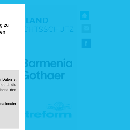
ng zu
gen
 Daten ist
e durch die
echend den
ationaler