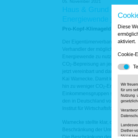
05. November 2021
Haus & Grund appellier
Cooki
Energiewende jetzt nut
Diese We
Pro-Kopf-Klimageld ist sozial-
ermöglic
aktiviert.
Der Eigentümerverband Haus & Gru
Verhandler der möglichen Ampel-Ko
Cookie-E
Energiewende zu nutzen. „Mit der
CO
-Bepreisung an jeden einzelne
2
Te
jetzt vereinbart und dann schnell
Kai Warnecke. Damit könne der C
Wir freue
hin zu weniger CO
-Emissionen en
2
für uns se
Einkommensgruppen sogar entlaste
Nutzung u
den in Deutschland vorhandenen S
gesetzlic
Institut für Wirtschaftsforschung DI
Verantwo
Datenschu
Warnecke stellte klar, dass mit ei
Landesver
Beschränkung der Umlage des C
Diether-vo
55116 Ma
Die Beschränkung der Umlagefähi