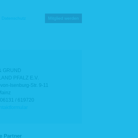
Datenschutz
Mitglied werden
& GRUND
AND PFALZ E.V.
-von-Isenburg-Str. 9-11
Mainz
 06131 / 619720
taktformular
e Partner