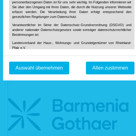
58.000 Euro pro Gebäude.
personenbezogenen Daten ist für uns sehr wichtig. Im Folgenden informieren wir
Sie über den Umgang mit Ihren Daten, die durch die Nutzung unserer Webseite
erfasst werden. Die Verarbeitung Ihrer Daten erfolgt entsprechend den
zur Übersicht.
gesetzlichen Regelungen zum Datenschutz.
Unsere Partner
Verantwortlicher im Sinne der Datenschutz-Grundverordnung (DSGVO) und
anderer nationaler Datenschutzgesetze sowie sonstiger datenschutzrechtlicher
Bestimmungen ist:
Landesverband der Haus-, Wohnungs- und Grundeigentümer von Rheinland-
Pfalz e.V.
Diether-von-Isenburg-Str. 9-11
55116 Mainz
Telefon: 0 61 31 / 61 97 20
Auswahl übernehmen
Allen zustimmen
Telefax: 0 61 31 / 61 98 68
info@hausundgrund-rlp.de
E-Mail:
1. Bereitstellung der Webseite und Speicherung in Logfiles
Bei Aufruf unserer Webseite ist es technisch notwendig, dass über Ihren
Internetbrowser Daten an unseren Webserver übermittelt werden. So werden
während einer laufenden Verbindung zur Kommunikation zwischen Ihrem
Internetbrowser und unserem Webserver folgende Daten aufgezeichnet:
Datum und Uhrzeit des Zugriffs auf unsere Webseite
Name der auf unserer Webseite abgerufene Dateien
Verwendeter Internetbrowser und verwendetes Betriebssystem
Internetserviceprovider des Nutzers
IP-Adresse des anfordernden Rechners