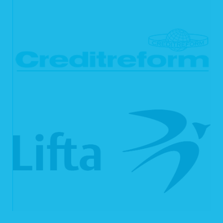
Webseite, von der aus der Nutzer auf unsere Webseite gelangt ist
Webseite, die der Nutzer über unsere Webseite aufruft
Die aufgelisteten Daten erheben wir, um einen reibungslosen Verbindungsaufbau
der Webseite zu gewährleisten und eine komfortable Nutzung unserer Webseite
durch die Nutzer zu ermöglichen.
Rechtsgrundlage für die Verarbeitung der Daten ist unser berechtigtes Interesse
an einer korrekten Darstellung und Funktionsfähigkeit unserer Webseite gemäß
Art. 6 Abs. 1 lit. f DSGVO bzw. § 25 Abs. 1 S. 1, Abs. 2 Nr. 2 TTDSG.
Zudem dienen die Logfiles der Auswertung der Systemsicherheit und -stabilität
sowie administrativen Zwecken. Rechtsgrundlage für die vorübergehende
Speicherung der Daten bzw. der Logfiles ist ebenfalls Art. 6 Abs. 1 lit. f DSGVO
bzw. § 25 Abs. 1 S. 1, Abs. 2 Nr. 2 TTDSG.
Aus Gründen der technischen Sicherheit, insbesondere zur Abwehr von
Angriffsversuchen auf unseren Webserver, werden diese Daten von uns
kurzzeitig gespeichert. Anhand dieser Daten ist uns ein Rückschluss auf
einzelne Personen nicht möglich. Nach spätestens sieben Tagen werden die
Daten durch Verkürzung der IP-Adresse auf Domainebene anonymisiert, sodass
es nicht mehr möglich ist, einen Bezug zum einzelnen Nutzer herzustellen. In
anonymisierter Form werden die Daten daneben ggf. zu statistischen Zwecken
verarbeitet. Eine Speicherung dieser Daten zusammen mit anderen
personenbezogenen Daten des Nutzers, ein Abgleich mit anderen
Datenbeständen oder eine Weitergabe an Dritte findet zu keinem Zeitpunkt statt.
2. Kontaktformular
Auf unserer Webseite ist ein Kontaktformular eingebunden, welches Sie für die
elektronische Kontaktaufnahme nutzen können. Nehmen Sie diese Möglichkeit