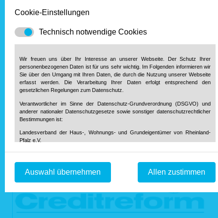
Cookie-Einstellungen
Technisch notwendige Cookies
Wir freuen uns über Ihr Interesse an unserer Webseite. Der Schutz Ihrer
personenbezogenen Daten ist für uns sehr wichtig. Im Folgenden informieren wir
Sie über den Umgang mit Ihren Daten, die durch die Nutzung unserer Webseite
erfasst werden. Die Verarbeitung Ihrer Daten erfolgt entsprechend den
gesetzlichen Regelungen zum Datenschutz.
Verantwortlicher im Sinne der Datenschutz-Grundverordnung (DSGVO) und
anderer nationaler Datenschutzgesetze sowie sonstiger datenschutzrechtlicher
Bestimmungen ist:
Landesverband der Haus-, Wohnungs- und Grundeigentümer von Rheinland-
Pfalz e.V.
Diether-von-Isenburg-Str. 9-11
55116 Mainz
Telefon: 0 61 31 / 61 97 20
Auswahl übernehmen
Allen zustimmen
Telefax: 0 61 31 / 61 98 68
info@hausundgrund-rlp.de
E-Mail:
1. Bereitstellung der Webseite und Speicherung in Logfiles
Bei Aufruf unserer Webseite ist es technisch notwendig, dass über Ihren