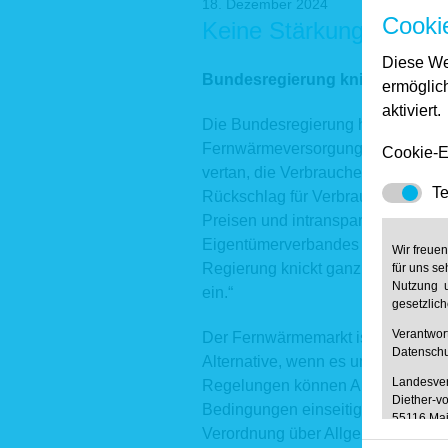
18. Dezember 2024
Cooki
Keine Stärkung der Ve
Diese We
Bundesregierung knickt vor Ve
ermöglic
aktiviert.
Die Bundesregierung hat die gepl
Fernwärmeversorgung nun doch ni
Cookie-E
vertan, die Verbraucherrechte im F
Te
Rückschlag für Verbraucherinnen un
Preisen und intransparenten Abrech
Eigentümerverbandes Haus & Grun
Wir freue
Regierung knickt ganz offenkundi
für uns se
Nutzung u
ein.“
gesetzlic
Verantwo
Der Fernwärmemarkt ist ein Monop
Datenschu
Alternative, wenn es um die Wahl 
Landesver
Regelungen können Anbieter ihre 
Diether-vo
Bedingungen einseitig festlegen. 
55116 Ma
Verordnung über Allgemeine Bedi
Telefon: 0