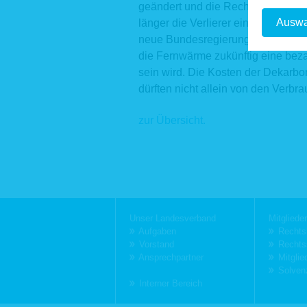
Telefax: 0
geändert und die Rechte der Verbra
in
E-Mail:
Auswa
länger die Verlierer eines monopol
neue Bundesregierung müsse zügi
1. Berei
die Fernwärme zukünftig eine bez
Bei Aufru
sein wird. Die Kosten der Dekarb
unseren 
dürften nicht allein von den Verb
Kommunik
aufgezeic
zur Übersicht.
Da
Na
Ve
In
IP
We
We
Die aufge
Navigation
Navigatio
Unser Landesverband
Mitglieder
gewährlei
überspringen
übersprin
Aufgaben
Rechts
Rechtsgru
Vorstand
Rechts
Darstellun
Ansprechpartner
Mitglie
S. 1, Abs.
Solven
Zudem die
Interner Bereich
Zwecken. 
ebenfalls 