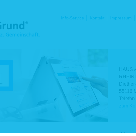
Navigation
Info-Service
Kontakt
Impressum
überspringen
HAUS 
RHEINL
Diether
55116 
Telefon
zum Kon
Unser