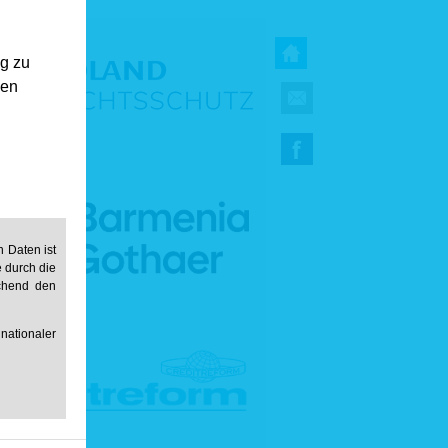
ng zu
gen
 Daten ist
e durch die
echend den
ationaler