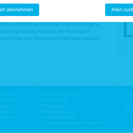
 61 31 / 61 98 68
ucher gestärkt. „Die Verbraucher dürfen nicht
fo@hausundgrund-rlp.de
hl übernehmen
Allen zus
isierten Marktes sein“, forderte Warnecke. Die
g politische Verantwortung übernehmen, damit
tstellung der Webseite und Speicherung in Logfiles
ahlbare und klimafreundliche Wärmeversorgung
f unserer Webseite ist es technisch notwendig, dass über Ihren Internetbrowse
onisierung und des Ausbaus der Fernwärme
Webserver übermittelt werden. So werden während einer laufenden Verbi
raucherinnen und Verbrauchern getragen werden.
ation zwischen Ihrem Internetbrowser und unserem Webserver folge
hnet:
tum und Uhrzeit des Zugriffs auf unsere Webseite
me der auf unserer Webseite abgerufene Dateien
rwendeter Internetbrowser und verwendetes Betriebssystem
ternetserviceprovider des Nutzers
-Adresse des anfordernden Rechners
bseite, von der aus der Nutzer auf unsere Webseite gelangt ist
bseite, die der Nutzer über unsere Webseite aufruft
listeten Daten erheben wir, um einen reibungslosen Verbindungsaufbau der W
n
Navigation
Navi
vorteile
Service & Downloads
Pre
sten und eine komfortable Nutzung unserer Webseite durch die Nutzer zu ermöglic
gen
überspringen
über
beratung
Mietvertraege
Pr
ndlage für die Verarbeitung der Daten ist unser berechtigtes Interesse an einer
schutz
Merkblätter
Te
g und Funktionsfähigkeit unserer Webseite gemäß Art. 6 Abs. 1 lit. f DSGVO bzw. 
dermagazin
Rechtsschutz
Ko
 2 Nr. 2 TTDSG.
zcheck
Musterbauverträge
nen die Logfiles der Auswertung der Systemsicherheit und -stabilität sowie admin
Verbraucherpreisindex/Indexmiete
Rechtsgrundlage für die vorübergehende Speicherung der Daten bzw. der Lo
Art. 6 Abs. 1 lit. f DSGVO bzw. § 25 Abs. 1 S. 1, Abs. 2 Nr. 2 TTDSG.