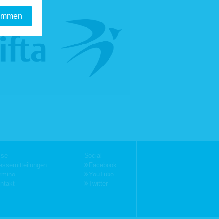
timmen
r Daten an
ndung zur
nde Daten
ebseite zu
gation
Navigation
sse
Social
hen.
springen
überspringen
essemitteilungen
Facebook
 korrekten
rmine
YouTube
§ 25 Abs. 1
ntakt
Twitter
istrativen
gfiles ist