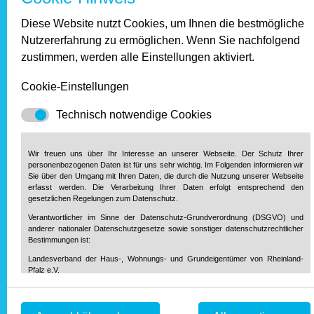
negativ auf den Wohnungs­markt und die Wohnungs­qualität
Diese Website nutzt Cookies, um Ihnen die bestmögliche
auswirken“, warnte Dr. Kornemann.
Nutzererfahrung zu ermöglichen. Wenn Sie nachfolgend
zur Übersicht.
zustimmen, werden alle Einstellungen aktiviert.
Unsere Partner
Cookie-Einstellungen
Technisch notwendige Cookies
Wir freuen uns über Ihr Interesse an unserer Webseite. Der Schutz Ihrer
personenbezogenen Daten ist für uns sehr wichtig. Im Folgenden informieren wir
Sie über den Umgang mit Ihren Daten, die durch die Nutzung unserer Webseite
erfasst werden. Die Verarbeitung Ihrer Daten erfolgt entsprechend den
gesetzlichen Regelungen zum Datenschutz.
Verantwortlicher im Sinne der Datenschutz-Grundverordnung (DSGVO) und
anderer nationaler Datenschutzgesetze sowie sonstiger datenschutzrechtlicher
Bestimmungen ist:
Landesverband der Haus-, Wohnungs- und Grundeigentümer von Rheinland-
Pfalz e.V.
Diether-von-Isenburg-Str. 9-11
55116 Mainz
Telefon: 0 61 31 / 61 97 20