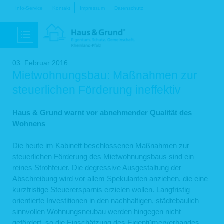
Navigation
Info-Service
Kontakt
Impressum
Datenschutz
überspringen
03. Februar 2016
Mietwohnungsbau: Maßnahmen zur
steuerlichen Förderung ineffektiv
Haus & Grund warnt vor abnehmender Qualität des
Wohnens
Die heute im Kabinett beschlos­senen Maßnahmen zur
steuer­lichen Förderung des Miet­wohnungs­baus sind ein
reines Stroh­feuer. Die degres­sive Ausge­stal­tung der
Abschrei­bung wird vor allem Speku­lanten anziehen, die eine
kurz­fristige Steuer­ersparnis erzielen wollen. Lang­fristig
orientierte Investi­tionen in den nach­haltigen, städte­baulich
sinn­vollen Wohnungs­neubau werden hingegen nicht
gefördert, so die Einschätzung des Eigentümer­verbandes