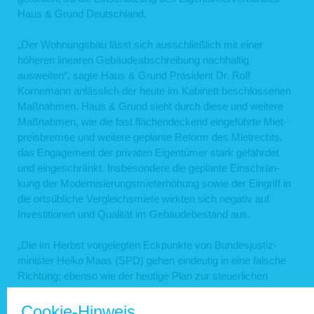
Haus & Grund Deutschland.
„Der Wohnungsbau lässt sich aus­schließ­lich mit einer
höheren linearen Gebäude­abschrei­bung nach­haltig
ausweiten“, sagte Haus & Grund Präsident Dr. Rolf
Kornemann anläss­lich der heute im Kabinett beschlos­senen
Maß­nahmen. Haus & Grund sieht durch diese und weitere
Maß­nahmen, wie die fast flächen­deckend eingeführte Miet­
preis­bremse und weitere geplante Reform des Miet­rechts,
das Engagement der privaten Eigen­tümer stark gefährdet
und einge­schränkt. Insbe­sondere die geplante Einschrän­
kung der Moderni­sie­rungs­miet­erhöhung sowie der Eingriff in
die orts­übliche Vergleichs­miete wirkten sich negativ auf
Investi­tionen und Qualität im Gebäude­bestand aus.
„Die im Herbst vorge­legten Eck­punkte von Bundes­justiz­
minister Heiko Maas (SPD) gehen eindeutig in eine falsche
Richtung; ebenso wie der heutige Plan zur steuer­lichen
Förde­rung des Miet­wohnungs­baus. Sollten diese
Instrumente Realität werden, dann wird sich das spürbar
Cookie-Hinweis