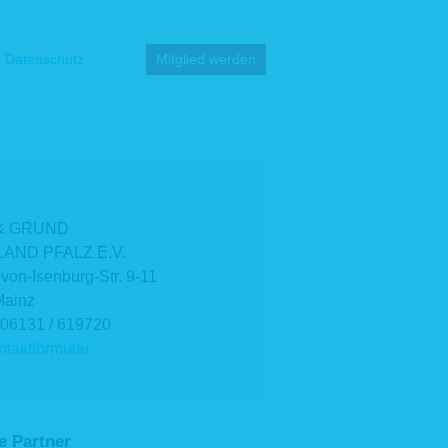
Datenschutz
Mitglied werden
& GRUND
AND PFALZ E.V.
-von-Isenburg-Str. 9-11
Mainz
 06131 / 619720
taktformular
e Partner