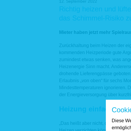
12. September 2022
Richtig heizen und lüft
das Schimmel-Risiko z
Mieter haben jetzt mehr Spielra
Zurückhaltung beim Heizen der eig
kommenden Heizperiode gute Argum
zumindest etwas senken, was anges
Heizenergie Sinn macht. Anderersei
drohende Lieferengpässe geboten.
Erlaubnis „von oben“ für sechs Mo
Mindesttemperaturen ignorieren. D
der Energieversorgung über kurzf
Heizung einfach heru
Cooki
Diese We
„Das heißt aber nicht, dass Mieter
ermöglic
Heizen verzichten können“, stellt 