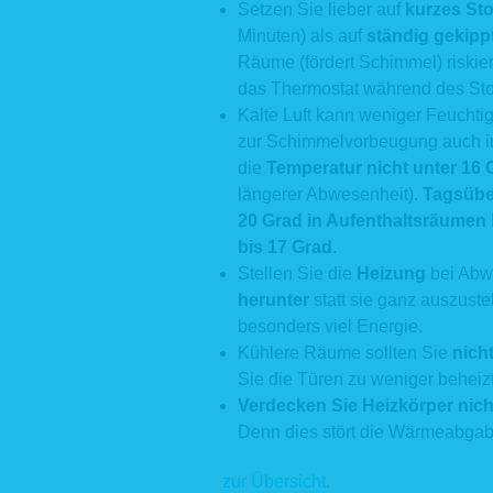
Setzen Sie lieber auf
kurzes Sto
unseren 
Minuten) als auf
ständig gekipp
Kommunik
aufgezeic
Räume (fördert Schimmel) riskie
das Thermostat während des Stoß
Da
Na
Kalte Luft kann weniger Feuchti
Ve
zur Schimmelvorbeugung auch i
In
die
Temperatur nicht unter 16 
IP
We
längerer Abwesenheit).
Tagsübe
We
20 Grad
in Aufenthaltsräumen
Die aufge
bis 17 Grad
.
gewährlei
Stellen Sie die
Heizung
bei Abw
Rechtsgru
herunter
statt sie ganz auszust
Darstellun
S. 1, Abs.
besonders viel Energie.
Zudem die
Kühlere Räume sollten Sie
nich
Zwecken. 
Sie die Türen zu weniger behei
ebenfalls 
Aus Gründ
Verdecken Sie Heizkörper nich
Webserver
Denn dies stört die Wärmeabgabe
Rückschlu
durch Ver
einen Bez
zur Übersicht.