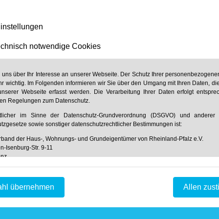
 verweist dazu auf die genannte Verordnung. Sie
, „durch angemessenes Heiz- und
instellungen
 Mietsache vorzubeugen“. „Generell würde ich
mpfehlen, die Heizung einfach
chnisch notwendige Cookies
cht, riskiert, ideale Bedingungen für einen
arnt der Experte.
n uns über Ihr Interesse an unserer Webseite. Der Schutz Ihrer personenbezogenen
hr wichtig. Im Folgenden informieren wir Sie über den Umgang mit Ihren Daten, di
er spart sechs Prozent
nserer Webseite erfasst werden. Die Verarbeitung Ihrer Daten erfolgt entspr
hen Regelungen zum Datenschutz.
rtlicher im Sinne der Datenschutz-Grundverordnung (DSGVO) und anderer n
tzgesetze sowie sonstiger datenschutzrechtlicher Bestimmungen ist:
für alle Bewohner immer noch angenehm sein.
band der Haus-, Wohnungs- und Grundeigentümer von Rheinland-Pfalz e.V.
 weniger stark zu heizen, erzielt durchaus
n-Isenburg-Str. 9-11
acht sich im Schnitt mit einer Energieersparnis
inz
 61 31 / 61 97 20
 61 31 / 61 98 68
fo@hausundgrund-rlp.de
hl übernehmen
Allen zus
so energiesparenden wie
tstellung der Webseite und Speicherung in Logfiles
 Lüften unter anderem:
f unserer Webseite ist es technisch notwendig, dass über Ihren Internetbrowse