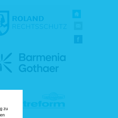
ng zu
gen