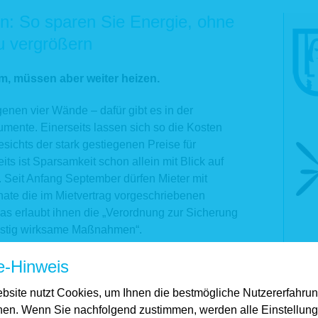
en: So sparen Sie Energie, ohne
u vergrößern
um, müssen aber weiter heizen.
enen vier Wände – dafür gibt es in der
ente. Einerseits lassen sich so die Kosten
ichts der stark gestiegenen Preise für
ts ist Sparsamkeit schon allein mit Blick auf
 Seit Anfang September dürfen Mieter mit
nate die im Mietvertrag vorgeschriebenen
as erlaubt ihnen die „Verordnung zur Sicherung
ristig wirksame Maßnahmen“.
nterdrehen ist nicht ratsam
e-Hinweis
bsite nutzt Cookies, um Ihnen die bestmögliche Nutzererfahru
 nun einfach weitgehend oder gar komplett auf das
hen. Wenn Sie nachfolgend zustimmen, werden alle Einstellun
Ralf Schönfeld klar. Der Landesverbandsdirektor