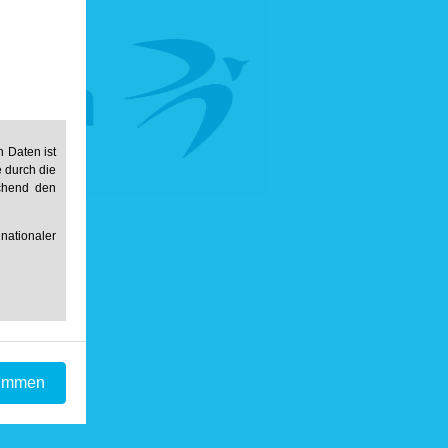
 Daten ist
e durch die
echend den
ationaler
timmen
r Daten an