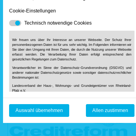
Cookie-Einstellungen
Technisch notwendige Cookies
Wir freuen uns über Ihr Interesse an unserer Webseite. Der Schutz Ihrer
personenbezogenen Daten ist für uns sehr wichtig. Im Folgenden informieren wir
Sie über den Umgang mit Ihren Daten, die durch die Nutzung unserer Webseite
erfasst werden. Die Verarbeitung Ihrer Daten erfolgt entsprechend den
gesetzlichen Regelungen zum Datenschutz.
Verantwortlicher im Sinne der Datenschutz-Grundverordnung (DSGVO) und
anderer nationaler Datenschutzgesetze sowie sonstiger datenschutzrechtlicher
Bestimmungen ist:
Landesverband der Haus-, Wohnungs- und Grundeigentümer von Rheinland-
Pfalz e.V.
Diether-von-Isenburg-Str. 9-11
55116 Mainz
Telefon: 0 61 31 / 61 97 20
Auswahl übernehmen
Allen zustimmen
Telefax: 0 61 31 / 61 98 68
info@hausundgrund-rlp.de
E-Mail:
1. Bereitstellung der Webseite und Speicherung in Logfiles
Bei Aufruf unserer Webseite ist es technisch notwendig, dass über Ihren