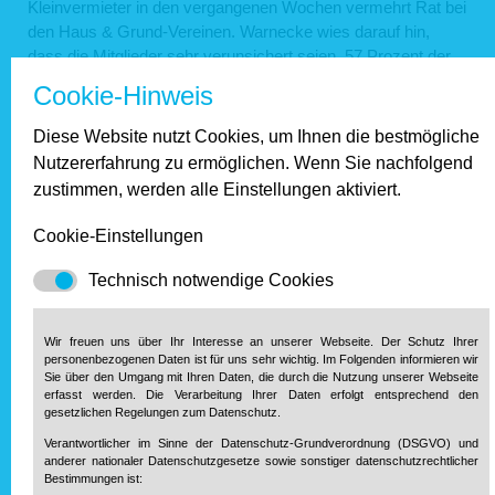
Kleinvermieter in den vergangenen Wochen vermehrt Rat bei
den Haus & Grund-Vereinen. Warnecke wies darauf hin,
dass die Mitglieder sehr verunsichert seien. 57 Prozent der
privaten Vermieter hätten nur eine Mietwohnung. Wenn hier
Cookie-Hinweis
die Miete ausfalle, seien die Probleme groß – zumal wenn sie
selbst als Gastronom, Handwerker oder Freiberufler von der
Diese Website nutzt Cookies, um Ihnen die bestmögliche
Krise betroffen seien. Zahlreiche Vermieter gingen zudem
Nutzererfahrung zu ermöglichen. Wenn Sie nachfolgend
davon aus, dass viele Mieter auch nach der Krise nicht in der
zustimmen, werden alle Einstellungen aktiviert.
Lage sein werden, die ausgebliebenen Mietzahlungen
nachzuholen.
Cookie-Einstellungen
zur Übersicht.
Technisch notwendige Cookies
Unsere Partner
Wir freuen uns über Ihr Interesse an unserer Webseite. Der Schutz Ihrer
personenbezogenen Daten ist für uns sehr wichtig. Im Folgenden informieren wir
Sie über den Umgang mit Ihren Daten, die durch die Nutzung unserer Webseite
erfasst werden. Die Verarbeitung Ihrer Daten erfolgt entsprechend den
gesetzlichen Regelungen zum Datenschutz.
Verantwortlicher im Sinne der Datenschutz-Grundverordnung (DSGVO) und
anderer nationaler Datenschutzgesetze sowie sonstiger datenschutzrechtlicher
Bestimmungen ist: