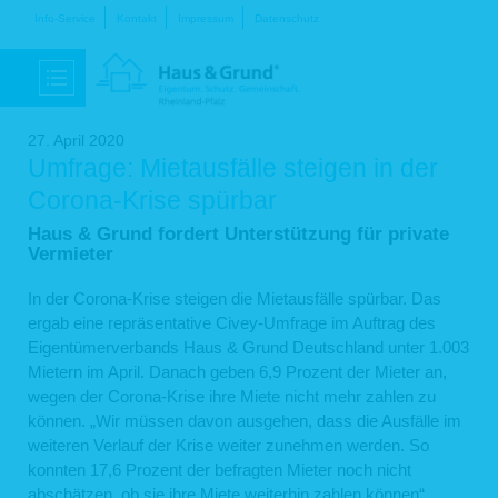
Navigation
Info-Service
Kontakt
Impressum
Datenschutz
überspringen
27. April 2020
Umfrage: Mietausfälle steigen in der
Corona-Krise spürbar
Haus & Grund fordert Unterstützung für private
Vermieter
In der Corona-Krise steigen die Mietausfälle spürbar. Das
ergab eine repräsentative Civey-Umfrage im Auftrag des
Eigentümerverbands Haus & Grund Deutschland unter 1.003
Mietern im April. Danach geben 6,9 Prozent der Mieter an,
wegen der Corona-Krise ihre Miete nicht mehr zahlen zu
können. „Wir müssen davon ausgehen, dass die Ausfälle im
weiteren Verlauf der Krise weiter zunehmen werden. So
konnten 17,6 Prozent der befragten Mieter noch nicht
abschätzen, ob sie ihre Miete weiterhin zahlen können“,