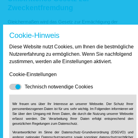
Zweckentfremdung
Gleichermaßen wird das Gesetz zur Ermächtigung der
Kommunen für den Erlass von
Cookie-Hinweis
Zweckentfremdungssatzungen kritisiert, da selbst in Mainz
keine empirisch belastbaren Zahlen vorliegen, die eine
Diese Website nutzt Cookies, um Ihnen die bestmögliche
solche Regelung rechtfertigen würden.
Nutzererfahrung zu ermöglichen. Wenn Sie nachfolgend
zustimmen, werden alle Einstellungen aktiviert.
Aus Sicht von Ministerin Ahnen ist das Landesgesetz aber
trotzdem sinnvoll, da alleine die rechtliche Möglichkeit für die
Cookie-Einstellungen
Kommunen, solche Verbotssatzungen zu erlassen, bereits
eine abschreckende Wirkung haben werde und so z.B.
Technisch notwendige Cookies
Auswüchse bei der Vermietung über Airbnb verhindert
werden könnten.
Wir freuen uns über Ihr Interesse an unserer Webseite. Der Schutz Ihrer
Hoffnung machte die Ministerin dagegen bei der Bauordnun
personenbezogenen Daten ist für uns sehr wichtig. Im Folgenden informieren wir
Sie über den Umgang mit Ihren Daten, die durch die Nutzung unserer Webseite
und den von Haus & Grund geforderten Erleichterungen für
erfasst werden. Die Verarbeitung Ihrer Daten erfolgt entsprechend den
den Dachausbau zur Schaffung von Wohnraum. Hier werde
gesetzlichen Regelungen zum Datenschutz.
an einer Novellierung der Musterbauordnung des Bundes
Verantwortlicher im Sinne der Datenschutz-Grundverordnung (DSGVO) und
gearbeitet. Die dabei entstehenden Änderungen sollen auch
anderer nationaler Datenschutzgesetze sowie sonstiger datenschutzrechtlicher