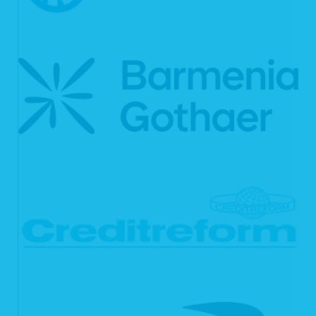
Rechtsgrundlage für die Verarbeitung der Daten ist unser berechtigtes Interesse
an einer korrekten Darstellung und Funktionsfähigkeit unserer Webseite gemäß
Art. 6 Abs. 1 lit. f DSGVO bzw. § 25 Abs. 1 S. 1, Abs. 2 Nr. 2 TTDSG.
Zudem dienen die Logfiles der Auswertung der Systemsicherheit und -stabilität
sowie administrativen Zwecken. Rechtsgrundlage für die vorübergehende
Speicherung der Daten bzw. der Logfiles ist ebenfalls Art. 6 Abs. 1 lit. f DSGVO
bzw. § 25 Abs. 1 S. 1, Abs. 2 Nr. 2 TTDSG.
Aus Gründen der technischen Sicherheit, insbesondere zur Abwehr von
Angriffsversuchen auf unseren Webserver, werden diese Daten von uns
kurzzeitig gespeichert. Anhand dieser Daten ist uns ein Rückschluss auf
einzelne Personen nicht möglich. Nach spätestens sieben Tagen werden die
Daten durch Verkürzung der IP-Adresse auf Domainebene anonymisiert, sodass
es nicht mehr möglich ist, einen Bezug zum einzelnen Nutzer herzustellen. In
anonymisierter Form werden die Daten daneben ggf. zu statistischen Zwecken
verarbeitet. Eine Speicherung dieser Daten zusammen mit anderen
personenbezogenen Daten des Nutzers, ein Abgleich mit anderen
Datenbeständen oder eine Weitergabe an Dritte findet zu keinem Zeitpunkt statt.
2. Kontaktformular
Auf unserer Webseite ist ein Kontaktformular eingebunden, welches Sie für die
elektronische Kontaktaufnahme nutzen können. Nehmen Sie diese Möglichkeit
wahr, so werden die von Ihnen in der Eingabemaske eingegebenen Daten an uns
übermittelt und gespeichert:
Name
E-Mail-Adresse
der von Ihnen eingegebene Text im Freifeld