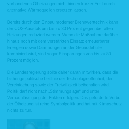
vorhandenen Ölheizungen nicht binnen kurzer Frist durch
Auf unserer Webseite ist ein Kontaktformular eingebunden, welches Sie für die
elektronische Kontaktaufnahme nutzen können. Nehmen Sie diese Möglichkeit
alternative Wärmequellen ersetzen lassen.
wahr, so werden die von Ihnen in der Eingabemaske eingegebenen Daten an uns
übermittelt und gespeichert:
Bereits durch den Einbau moderner Brennwerttechnik kann
Name
der CO2-Ausstoß um bis zu 30 Prozent gegenüber alten
E-Mail-Adresse
der von Ihnen eingegebene Text im Freifeld
Heizungen reduziert werden. Wenn die Maßnahme darüber
hinaus noch mit dem verstärkten Einsatz erneuerbarer
Rechtsgrundlage für die Verarbeitung der Daten ist Art. 6 Abs. 1 lit. f DSGVO. Die
Daten werden ausschließlich zur Bearbeitung der Kontaktaufnahme und der sich
Energien sowie Dämmungen an der Gebäudehülle
anschließenden Kommunikation verwendet. Es erfolgt in diesem Zusammenhang
kombiniert wird, sind sogar Einsparungen von bis zu 80
keine Weitergabe der Daten an Dritte. Sofern wir die Daten für andere Zwecke
Prozent möglich.
verwenden, holen wir im Vorfeld Ihre Einwilligung ein. Die personenbezogenen
Daten aus der Eingabemaske werden gelöscht, wenn die jeweilige
Kommunikation mit Ihnen beendet ist, d.h. sobald sich aus den Umständen
Die Landesregierung sollte daher daran mitwirken, dass die
entnehmen lässt, dass der betroffene Sachverhalt abschließend geklärt ist. Die
bisherige politische Leitlinie der Technologieoffenheit, der
während des Absendevorgangs zusätzlich erhobenen personenbezogenen
Daten werden spätestens nach einer Frist von sieben Tagen gelöscht.
Vereinfachung sowie der Freiwilligkeit beibehalten wird.
Politik darf nicht nach „Stimmungslage“ und unter
3. Datenweitergabe und Empfänger
Vernachlässigung der Fakten erfolgen. Das geforderte Verbot
Eine Übermittlung Ihrer personenbezogenen Daten an Dritte findet nicht statt,
der Ölheizung ist reine Symbolpolitik und hat mit Klimaschutz
außer
nichts zu tun.
wenn wir in der Beschreibung der jeweiligen Datenverarbeitung explizit
darauf hingewiesen haben,
wenn Sie Ihre ausdrückliche Einwilligung nach Art. 6 Abs. 1 S. 1 lit. a
DSGVO dazu erteilt haben,