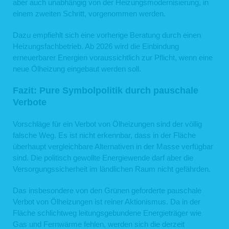
aber auch unabhängig von der Heizungsmodernisierung, in
Verwendeter Internetbrowser und verwendetes Betriebssystem
Internetserviceprovider des Nutzers
einem zweiten Schritt, vorgenommen werden.
IP-Adresse des anfordernden Rechners
Webseite, von der aus der Nutzer auf unsere Webseite gelangt ist
Dazu empfiehlt sich eine vorherige Beratung durch einen
Webseite, die der Nutzer über unsere Webseite aufruft
Heizungsfachbetrieb. Ab 2026 wird die Einbindung
Die aufgelisteten Daten erheben wir, um einen reibungslosen Verbindungsaufbau
der Webseite zu gewährleisten und eine komfortable Nutzung unserer Webseite
erneuerbarer Energien voraussichtlich zur Pflicht, wenn eine
durch die Nutzer zu ermöglichen.
neue Ölheizung eingebaut werden soll.
Rechtsgrundlage für die Verarbeitung der Daten ist unser berechtigtes Interesse
an einer korrekten Darstellung und Funktionsfähigkeit unserer Webseite gemäß
Fazit: Pure Symbolpolitik durch pauschale
Art. 6 Abs. 1 lit. f DSGVO bzw. § 25 Abs. 1 S. 1, Abs. 2 Nr. 2 TTDSG.
Zudem dienen die Logfiles der Auswertung der Systemsicherheit und -stabilität
Verbote
sowie administrativen Zwecken. Rechtsgrundlage für die vorübergehende
Speicherung der Daten bzw. der Logfiles ist ebenfalls Art. 6 Abs. 1 lit. f DSGVO
bzw. § 25 Abs. 1 S. 1, Abs. 2 Nr. 2 TTDSG.
Vorschläge für ein Verbot von Ölheizungen sind der völlig
Aus Gründen der technischen Sicherheit, insbesondere zur Abwehr von
falsche Weg. Es ist nicht erkennbar, dass in der Fläche
Angriffsversuchen auf unseren Webserver, werden diese Daten von uns
überhaupt vergleichbare Alternativen in der Masse verfügbar
kurzzeitig gespeichert. Anhand dieser Daten ist uns ein Rückschluss auf
einzelne Personen nicht möglich. Nach spätestens sieben Tagen werden die
sind. Die politisch gewollte Energiewende darf aber die
Daten durch Verkürzung der IP-Adresse auf Domainebene anonymisiert, sodass
Versorgungssicherheit im ländlichen Raum nicht gefährden.
es nicht mehr möglich ist, einen Bezug zum einzelnen Nutzer herzustellen. In
anonymisierter Form werden die Daten daneben ggf. zu statistischen Zwecken
verarbeitet. Eine Speicherung dieser Daten zusammen mit anderen
Das insbesondere von den Grünen geforderte pauschale
personenbezogenen Daten des Nutzers, ein Abgleich mit anderen
Verbot von Ölheizungen ist reiner Aktionismus. Da in der
Datenbeständen oder eine Weitergabe an Dritte findet zu keinem Zeitpunkt statt.
Fläche schlichtweg leitungsgebundene Energieträger wie
2. Kontaktformular
Gas und Fernwärme fehlen, werden sich die derzeit