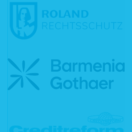
5. Verwendung von Cookies
Auf unseren Webseiten setzen wir Cookies ein. Cookies werden auf Ihrem
Rechner gespeichert und von diesem an unsere Webseiten übermittelt. Ein
Cookie enthält eine charakteristische Zeichenfolge, die eine eindeutige
Identifizierung Deines Webbrowsers beim erneuten Aufrufen unserer Webseite
ermöglicht.
Cookies zur Reichweitenmessung ermöglichen es uns, anonyme statistische
Informationen über die Nutzung unserer Webseite zu erhalten und zu verstehen,
wie Besucher mit unseren Webseiten interagieren. Mithilfe dieser Cookies
können wir beispielsweise die Besucherzahlen auf unseren Webseiten ermitteln
und unsere Webseiteninhalte optimieren.
6. Ihre Betroffenenrechte
Verarbeiten wir Ihre personenbezogenen Daten, sind Sie eine betroffene Person
gemäß Art. 4 Nr. 1 DSGVO mit folgenden Rechten gegenüber uns:
6.1 Auskunft
Sie können von uns gemäß Art. 15 DSGVO eine Bestätigung darüber verlangen,
ob personenbezogene Daten, die Sie betreffen, von uns verarbeitet werden.
Sofern wir Ihre personenbezogenen Daten verarbeiten, können Sie von uns über
folgende Informationen Auskunft verlangen:
die Verarbeitungszwecke;
die Kategorien Ihrer personenbezogenen Daten, die wir verarbeiten;
die Empfänger bzw. die Kategorien von Empfängern, gegenüber denen