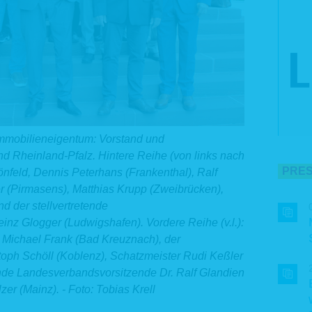
 Immobilieneigentum: Vorstand und
d Rheinland-Pfalz. Hintere Reihe (von links nach
PRES
önfeld, Dennis Peterhans (Frankenthal), Ralf
 (Pirmasens), Matthias Krupp (Zweibrücken),
d der stellvertretende
nz Glogger (Ludwigshafen). Vordere Reihe (v.l.):
 Michael Frank (Bad Kreuznach), der
oph Schöll (Koblenz), Schatzmeister Rudi Keßler
tende Landesverbandsvorsitzende Dr. Ralf Glandien
lzer (Mainz). - Foto: Tobias Krell