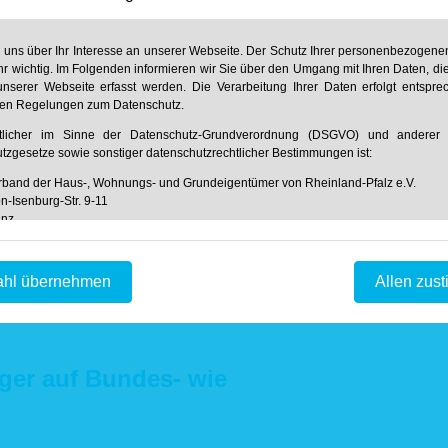
zu unse
er in den 37 Ortsvereinen
n uns über Ihr Interesse an unserer Webseite. Der Schutz Ihrer personenbezogenen
hr wichtig. Im Folgenden informieren wir Sie über den Umgang mit Ihren Daten, di
Unser
nserer Webseite erfasst werden. Die Verarbeitung Ihrer Daten erfolgt entspr
nde Christoph Schöll und Verbandsdirektor Ralf
hen Regelungen zum Datenschutz.
ftsjahr 2022 erstattet. Besondere Freude
rtlicher im Sinne der Datenschutz-Grundverordnung (DSGVO) und anderer n
iederentwicklung: Zum Stichtag 1. Januar 2023
tzgesetze sowie sonstiger datenschutzrechtlicher Bestimmungen ist:
n in Rheinland-Pfalz exakt 45.551 private
band der Haus-, Wohnungs- und Grundeigentümer von Rheinland-Pfalz e.V.
eigend.
zu uns
n-Isenburg-Str. 9-11
stoph Schöll die vom Zentralverbandstag in
inz
g für Haus & Grund Germersheim an dessen
 61 31 / 61 97 20
 61 31 / 61 98 68
nfred Steinmetz weiter. Beim deutschlandweiten
fo@hausundgrund-rlp.de
e der Ortsverein mit einem relativen
hl übernehmen
Allen zus
t den dritten Platz in der Kategorie „Vereine mit
tstellung der Webseite und Speicherung in Logfiles
f unserer Webseite ist es technisch notwendig, dass über Ihren Internetbrowse
Webserver übermittelt werden. So werden während einer laufenden Verbi
eger auf Bundes- wie
ation zwischen Ihrem Internetbrowser und unserem Webserver folge
hnet:
tum und Uhrzeit des Zugriffs auf unsere Webseite
me der auf unserer Webseite abgerufene Dateien