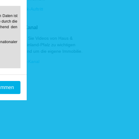
rem Facebook-Auftritt
 Daten ist
e durch die
 YouTube-Kanal
echend den
Hier finden Sie Videos von Haus &
ationaler
Grund Rheinland-Pfalz zu wichtigen
Themen rund um die eigene Immobilie.
erem YouTube-Kanal
timmen
r Daten an
ndung zur
nde Daten