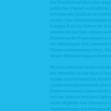
Der Rückblick auf die in den verga
Ve
politischen Themen verdeutlichte,
In
IP
Vermieter den Rückhalt der stark
We
suchen. Das Gebäudeenergiegeset
We
Aufreger. Auch die Reform der Gr
Die aufge
erregten die Gemüter, ebenso weit
gewährlei
Absenkung der Kappungsgrenze od
Rechtsgru
Darstellun
von Mietspiegeln. Auf Landeseben
S. 1, Abs.
Straßenausbaubeiträge hinzu. Übe
Zudem die
diesem Mitgliedermagazin kontinuie
Zwecken. 
ebenfalls 
Aus Gründ
Mit dem politischen Druck stieg die
Webserver
des Verbands, um die Haus & Grund
Rückschlu
durch Ver
Kanäle von Fernsehen bis Social M
einen Bez
Landesverbands diskutierte (durcha
ggf. zu s
Fraktionsvertretern unterschiedli
personen
Weitergabe
sich der Verband mit klaren Stell
Grund Mitglieder wie Ortsvereine m
2. Kont
Handreichungen und Hintergrundi