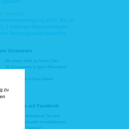
Eigentum
23. Juni 2026
Vermieterbefragung 2026: Bis zu
11,2 Millionen Mietwohnungen
vom Rückzugsrisiko betroffen
rem Ortsverein
Mit einem Klick zu Ihrem Ziel -
36 Ortsvereine in ganz Rheinland-
Pfalz:
Grund ist auch in Ihrer Nähe!
m Ortsverein
ng zu
gen
hen Sie uns auf Facebook
Lesen und disku­tie­ren Sie auf
Facebook aktu­elle immo­bi­lien­wirt­
schaft­liche Themen!