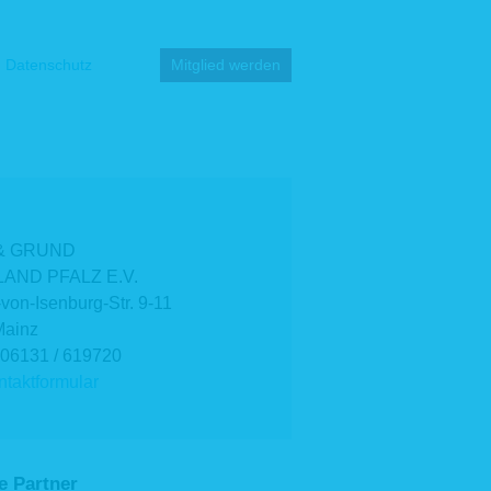
Datenschutz
Mitglied werden
& GRUND
AND PFALZ E.V.
-von-Isenburg-Str. 9-11
Mainz
 06131 / 619720
taktformular
e Partner