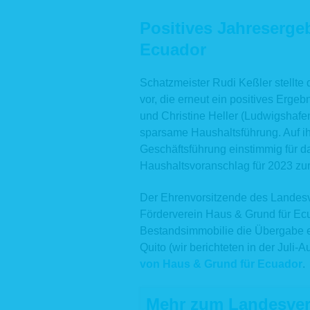
Auf unser
Kontaktau
Positives Jahreserge
Eingabema
Ecuador
N
E-
de
Schatzmeister Rudi Keßler stellte
Rechtsgru
vor, die erneut ein positives Erge
ausschlie
und Christine Heller (Ludwigshaf
verwendet
sparsame Haushaltsführung. Auf i
Daten fü
personen
Geschäftsführung einstimmig für d
Kommunika
Haushaltsvoranschlag für 2023 z
betroffen
erhobenen
Der Ehrenvorsitzende des Landesv
3. Date
Förderverein Haus & Grund für Ec
Eine Überm
Bestandsimmobilie die Übergabe ei
Quito (wir berichteten in der Juli-
we
ha
von Haus & Grund für Ecuador
.
we
di
Mehr zum Landesver
Ve