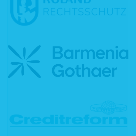
schutzwürdiges Interesse an der Nichtweitergabe Ihrer Daten haben,
im Fall, dass für die Weitergabe nach Art. 6 Abs. 1 S. 1 lit. c DSGVO eine
gesetzliche Verpflichtung besteht und soweit dies nach Art. 6 Abs. 1 S. 1
lit. b DSGVO für die Abwicklung von Vertragsverhältnissen mit Ihnen
erforderlich ist.
Für die Abwicklung unserer Services nutzen wir darüber hinaus externe
Dienstleister, die wir sorgfältig ausgewählt und schriftlich beauftragt haben. Sie
sind an unsere Weisungen gebunden und werden von uns regelmäßig
kontrolliert. Mit den externen Dienstleistern haben wir erforderlichenfalls
Auftragsverarbeitungsverträge gem. Art. 28 DSGVO geschlossen. Zu den
Dienstleistern gehören solche für IT-Dienstleistungen und Marketing, Kredit- und
Finanzdienstleistungsinstitute, Rechtsanwälte und Steuerberater oder
Auskunfteien.
4. Dauer der Speicherung personenbezogener Daten
Die Dauer der Speicherung von personenbezogenen Daten bemisst sich nach
den jeweils einschlägigen gesetzlichen Aufbewahrungsfristen (z.B. aus dem
Handelsrecht und dem Steuerrecht). Nach Ablauf der jeweiligen Frist werden die
entsprechenden Daten routinemäßig gelöscht. Sofern Daten zur
Vertragserfüllung oder Vertragsanbahnung erforderlich sind oder unsererseits ein
berechtigtes Interesse an der Weiterspeicherung besteht, werden die Daten
gelöscht, wenn sie zu diesen Zwecken nicht mehr erforderlich sind oder Sie von
Ihrem Widerrufs- oder Widerspruchsrecht Gebrauch gemacht haben.
5. Verwendung von Cookies
Auf unseren Webseiten setzen wir Cookies ein. Cookies werden auf Ihrem