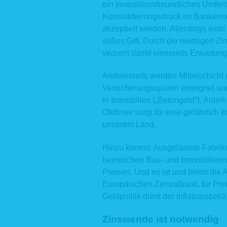
gewährlei
ein investitionsfreundliches Umfe
Rechtsgru
Konsolidierungsdruck im Bankense
Darstellun
akzeptiert werden. Allerdings wirkt
S. 1, Abs.
Zudem die
süßes Gift. Durch die niedrigen Zi
Zwecken. 
verzerrt damit einerseits Erwartun
ebenfalls 
Aus Gründ
Andererseits werden Mittelschicht
Webserver
Rückschlu
Versicherungssparen enteignet und
durch Ver
in Immobilien („Betongold“), Anle
einen Bez
Oldtimer sorgt für eine gefährlich 
ggf. zu s
personen
unserem Land.
Weitergabe
2. Kont
Hinzu kommt: Ausgelastete Fabrik
heimischen Bau- und Immobilienmär
Auf unser
Preisen. Und es ist und bleibt die 
Kontaktau
Eingabema
Europäischen Zentralbank, für Prei
Geldpolitik dient der Inflationsbe
N
E-
de
Zinswende ist notwendig