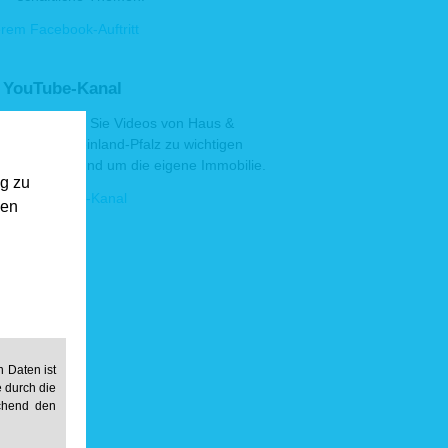
rem Facebook-Auftritt
 YouTube-Kanal
Hier finden Sie Videos von Haus &
Grund Rheinland-Pfalz zu wichtigen
Themen rund um die eigene Immobilie.
ng zu
erem YouTube-Kanal
gen
 Daten ist
e durch die
echend den