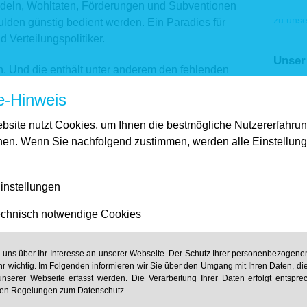
deln, Wohltaten, Förderungen und Subventionen
zu unse
ulden günstig bedient werden. Ein Paradies für
nd Verteilungspolitiker.
Unser
n. Und die enthält unter anderem den fehlenden
chuldeten Eurokrisenländer, den Schuldenabbau
e-Hinweis
iben. Verstärkt wird dieser Negativanreiz noch
er EZB. Diese Art der Geldpolitik setzt für die
bsite nutzt Cookies, um Ihnen die bestmögliche Nutzererfahru
cher, aber auch auf nationaler Ebene – die
zu uns
hen. Wenn Sie nachfolgend zustimmen, werden alle Einstellun
 Dringlichkeit
instellungen
chnisch notwendige Cookies
leicht befriedigt werden. Zukunftsaufgaben
Investitionen in das schnelle Internet, die
bskräfte oder mehr Flexibilität auf dem
n uns über Ihr Interesse an unserer Webseite. Der Schutz Ihrer personenbezogenen
n der Arbeitswelt 4.0 gerechter zu werden, sind
hr wichtig. Im Folgenden informieren wir Sie über den Umgang mit Ihren Daten, di
nserer Webseite erfasst werden. Die Verarbeitung Ihrer Daten erfolgt entspr
önnen. Wohltaten heute lassen sich besser
hen Regelungen zum Datenschutz.
ür morgen.