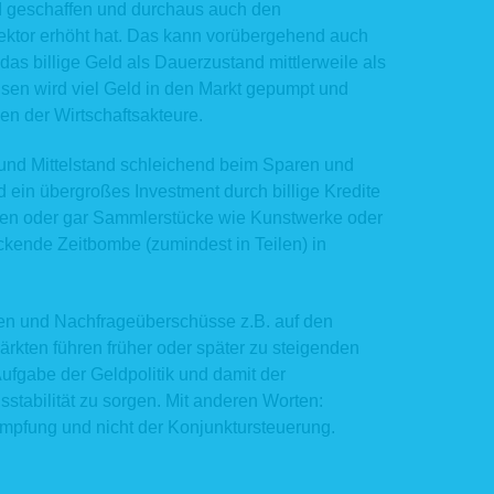
sten und eine komfortable Nutzung unserer Webseite durch die Nutzer zu ermöglic
ld geschaffen und durchaus auch den
ndlage für die Verarbeitung der Daten ist unser berechtigtes Interesse an einer
ktor erhöht hat. Das kann vorübergehend auch
g und Funktionsfähigkeit unserer Webseite gemäß Art. 6 Abs. 1 lit. f DSGVO bzw. 
 das billige Geld als Dauerzustand mittlerweile als
 2 Nr. 2 TTDSG.
nen die Logfiles der Auswertung der Systemsicherheit und -stabilität sowie admin
nsen wird viel Geld in den Markt gepumpt und
Rechtsgrundlage für die vorübergehende Speicherung der Daten bzw. der Lo
gen der Wirtschaftsakteure.
Art. 6 Abs. 1 lit. f DSGVO bzw. § 25 Abs. 1 S. 1, Abs. 2 Nr. 2 TTDSG.
en der technischen Sicherheit, insbesondere zur Abwehr von Angriffsversuchen a
 und Mittelstand schleichend beim Sparen und
, werden diese Daten von uns kurzzeitig gespeichert. Anhand dieser Daten i
ss auf einzelne Personen nicht möglich. Nach spätestens sieben Tagen werden
 ein übergroßes Investment durch billige Kredite
kürzung der IP-Adresse auf Domainebene anonymisiert, sodass es nicht mehr mö
ihen oder gar Sammlerstücke wie Kunstwerke oder
ug zum einzelnen Nutzer herzustellen. In anonymisierter Form werden die Dat
tickende Zeitbombe (zumindest in Teilen) in
tatistischen Zwecken verarbeitet. Eine Speicherung dieser Daten zusammen m
bezogenen Daten des Nutzers, ein Abgleich mit anderen Datenbeständen 
 an Dritte findet zu keinem Zeitpunkt statt.
aktformular
en und Nachfrageüberschüsse z.B. auf den
kten führen früher oder später zu steigenden
er Webseite ist ein Kontaktformular eingebunden, welches Sie für die ele
Aufgabe der Geldpolitik und damit der
fnahme nutzen können. Nehmen Sie diese Möglichkeit wahr, so werden die von Ih
ske eingegebenen Daten an uns übermittelt und gespeichert:
sstabilität zu sorgen. Mit anderen Worten:
kämpfung und nicht der Konjunktursteuerung.
ame
Mail-Adresse
r von Ihnen eingegebene Text im Freifeld