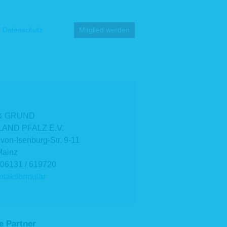
Datenschutz
Mitglied werden
& GRUND
AND PFALZ E.V.
-von-Isenburg-Str. 9-11
Mainz
 06131 / 619720
taktformular
e Partner