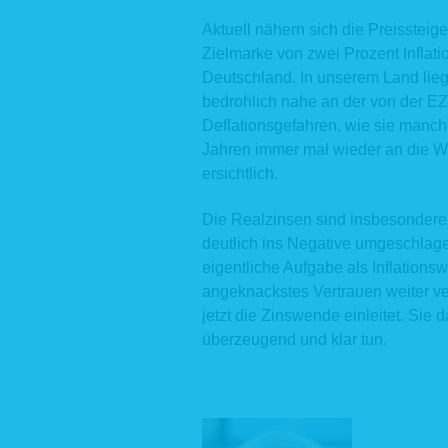
Rechtsgru
ausschlie
Aktuell nähern sich die Preisste
verwendet
Zielmarke von zwei Prozent Inflati
Daten fü
Deutschland. In unserem Land lieg
personen
Kommunika
bedrohlich nahe an der von der EZB
betroffen
Deflationsgefahren, wie sie manch
erhobenen
Jahren immer mal wieder an die Wa
3. Date
ersichtlich.
Eine Überm
Die Realzinsen sind insbesondere 
we
deutlich ins Negative umgeschlage
ha
eigentliche Aufgabe als Inflations
we
di
angeknackstes Vertrauen weiter ver
Ve
jetzt die Zinswende einleitet. Sie d
Si
überzeugend und klar tun.
im
Ve
Ver
Für die Ab
ausgewähl
uns regel