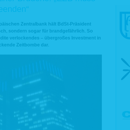
beenden“
opäischen Zentralbank hält BdSt-Präsident
lsch, sondern sogar für brandgefährlich. So
Kredite verlockendes – übergroßes Investment in
ickende Zeitbombe dar.