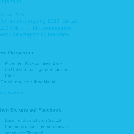
Eigentum
23. Juni 2026
Vermieterbefragung 2026: Bis zu
11,2 Millionen Mietwohnungen
vom Rückzugsrisiko betroffen
rem Ortsverein
Mit einem Klick zu Ihrem Ziel -
36 Ortsvereine in ganz Rheinland-
Pfalz:
Grund ist auch in Ihrer Nähe!
m Ortsverein
hen Sie uns auf Facebook
Lesen und disku­tie­ren Sie auf
Facebook aktu­elle immo­bi­lien­wirt­
schaft­liche Themen!