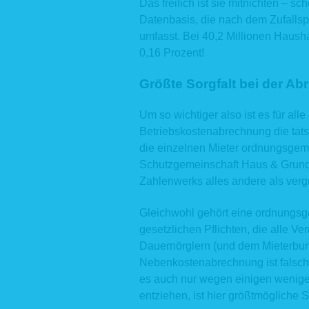
Das freilich ist sie mitnichten – s
Daten fü
personen
Datenbasis, die nach dem Zufalls
Kommunika
umfasst. Bei 40,2 Millionen Hausha
betroffen
0,16 Prozent!
erhobenen
3. Date
Größte Sorgfalt bei der A
Eine Überm
Um so wichtiger also ist es für alle
we
Betriebskostenabrechnung die tats
ha
we
die einzelnen Mieter ordnungsge
di
Schutzgemeinschaft Haus & Grund, 
Ve
Zahlenwerks alles andere als vergn
Si
im
Ve
Gleichwohl gehört eine ordnungs
Ver
gesetzlichen Pflichten, die alle Ve
Für die Ab
Dauernörglern (und dem Mieterbund
ausgewähl
Nebenkostenabrechnung ist falsch“
uns regel
Auftragsv
es auch nur wegen einigen wenige
für IT-Die
entziehen, ist hier größtmögliche S
Steuerbera