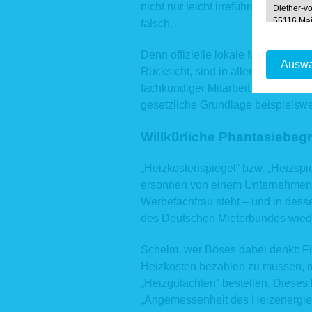
nicht nur leicht irreführend, er ist
Diether-vo
55116 Ma
falsch.
Telefon: 0
Telefax: 0
Denn offizielle lokale Mietspiegel 
in
E-Mail:
Auswa
Rücksicht, sind in aller Regel sorgf
1. Berei
fachkundiger Mitarbeit der Haus & 
gesetzliche Grundlage beispielswe
Bei Aufru
unseren 
Kommunik
Willkürliche Phantasiebeg
aufgezeic
Da
„Heizkostenspiegel“ bzw. „Heizspie
Na
ersonnen von einem Unternehmen,
Ve
Werbefachfrau steht – und in desse
In
IP
des Deutschen Mieterbundes wiede
We
We
Schelm, wer Böses dabei denkt: Fü
Die aufge
Heizkosten bezahlen zu müssen, m
gewährlei
„Heizgutachten“ bestellen. Dieses be
Rechtsgru
„Angemessenheit des Heizenergiev
Darstellun
S. 1, Abs.