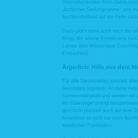
Heiznebenkosten Ihres Gebäudes/I
Zudem die
„fachlicher Stellungnahme“, wie m
Zwecken. 
furchteinflößend auf die Pelle rüc
ebenfalls 
Aus Gründ
Webserver
Dazu gibt’s dann auch noch die of
Rückschlu
Shop, der allerlei Krimskrams zum
durch Ver
einen Bez
Lampe über Wasserspar-Duschköpf
ggf. zu s
Einbauherd.
personen
Weitergabe
Ärgerlich: Hilfe aus dem M
2. Kont
Für alle Steuerzahler, speziell ab
Auf unser
Kontaktau
besonders ärgerlich: All diese Akti
Eingabema
Gemeinnützigkeit und werden mit 
N
ein Gütesiegel prangt beispielsw
E-
geschickt platziert auch auf dem T
de
hinterlässt so nicht nur beim flüch
Rechtsgru
staatlichen Publikation.
ausschlie
verwendet