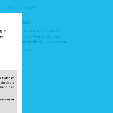
rem Facebook-Auftritt
 YouTube-Kanal
ng zu
Hier finden Sie Videos von Haus &
Grund Rheinland-Pfalz zu wichtigen
gen
Themen rund um die eigene Immobilie.
erem YouTube-Kanal
 Daten ist
e durch die
echend den
ationaler