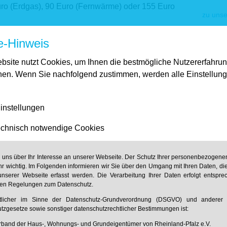
uro (Erdgas), 90 Euro (Fernwärme) oder 155 Euro
zu unse
e-Hinweis
dratmeter-Wohnung mit Heizöl kostete im Jahr
Unser
aushalte mit Erdgasheizungen zahlten im Schnitt
bsite nutzt Cookies, um Ihnen die bestmögliche Nutzererfahru
die Heizkosten durchschnittlich 965 Euro.“
hen. Wenn Sie nachfolgend zustimmen, werden alle Einstellun
en Abertausende von
e gestellt, die auf Basis der tatsächlich
zu uns
instellungen
sicher zu ganz anderen Ergebnissen gekommen
chnisch notwendige Cookies
etspiegel“
n uns über Ihr Interesse an unserer Webseite. Der Schutz Ihrer personenbezogenen
hr wichtig. Im Folgenden informieren wir Sie über den Umgang mit Ihren Daten, di
rausgebern des so genannten „Heizspiegels“
nserer Webseite erfasst werden. Die Verarbeitung Ihrer Daten erfolgt entspr
 zum Wort „Mietspiegel“ ist Ärgernis genug.
hen Regelungen zum Datenschutz.
n Mietspiegel, statistische Vergleichswerte für
rtlicher im Sinne der Datenschutz-Grundverordnung (DSGVO) und anderer n
 Unternehmen „co2online“ betriebenen
tzgesetze sowie sonstiger datenschutzrechtlicher Bestimmungen ist:
Heizspiegel – Mietspiegel: Dieser Vergleich ist
band der Haus-, Wohnungs- und Grundeigentümer von Rheinland-Pfalz e.V.