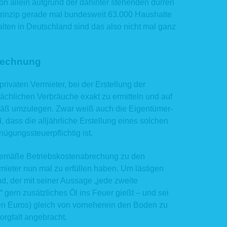
chon allein aufgrund der dahinter stehenden dürren
r andere Zwecke verwenden, holen wir im Vorfeld Ihre Einwilligung
bezogenen Daten aus der Eingabemaske werden gelöscht, wenn die j
prinzip gerade mal bundesweit 63.000 Haushalte
tion mit Ihnen beendet ist, d.h. sobald sich aus den Umständen entnehmen lässt
lten in Deutschland sind das also nicht mal ganz
e Sachverhalt abschließend geklärt ist. Die während des Absendevorgangs 
 personenbezogenen Daten werden spätestens nach einer Frist von sieben Tagen
nweitergabe und Empfänger
brechnung
ittlung Ihrer personenbezogenen Daten an Dritte findet nicht statt, außer
 privaten Vermieter, bei der Erstellung der
nn wir in der Beschreibung der jeweiligen Datenverarbeitung explizit darauf h
ächlichen Verbräuche exakt zu ermitteln und auf
ben,
nn Sie Ihre ausdrückliche Einwilligung nach Art. 6 Abs. 1 S. 1 lit. a DSGVO dazu ert
mäß umzulegen. Zwar weiß auch die Eigentümer-
e Weitergabe nach Art. 6 Abs. 1 S. 1 lit. f DSGVO zur Geltendmachung, Aus
dass die alljährliche Erstellung eines solchen
rteidigung von Rechtsansprüchen erforderlich ist und kein Grund zur Annahme bes
ügungssteuerpflichtig ist.
e ein überwiegendes schutzwürdiges Interesse an der Nichtweitergabe Ihrer Daten
 Fall, dass für die Weitergabe nach Art. 6 Abs. 1 S. 1 lit. c DSGVO eine g
rpflichtung besteht und soweit dies nach Art. 6 Abs. 1 S. 1 lit. b DSGVO für die Abw
gemäße Betriebskostenabrechung zu den
tragsverhältnissen mit Ihnen erforderlich ist.
rmieter nun mal zu erfüllen haben. Um lästigen
wicklung unserer Services nutzen wir darüber hinaus externe Dienstleister, die wir
, der mit seiner Aussage „jede zweite
t und schriftlich beauftragt haben. Sie sind an unsere Weisungen gebunden und 
 gern zusätzliches Öl ins Feuer gießt – und sei
mäßig kontrolliert. Mit den externen Dienstleistern haben wir erforderli
erarbeitungsverträge gem. Art. 28 DSGVO geschlossen. Zu den Dienstleistern gehö
n Euros) gleich von vorneherein den Boden zu
nstleistungen und Marketing, Kredit- und Finanzdienstleistungsinstitute, Rechtsa
orgfalt angebracht.
ter oder Auskunfteien.