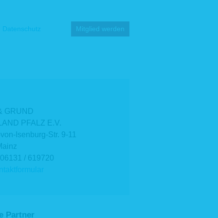
Datenschutz
Mitglied werden
& GRUND
AND PFALZ E.V.
-von-Isenburg-Str. 9-11
Mainz
 06131 / 619720
taktformular
e Partner