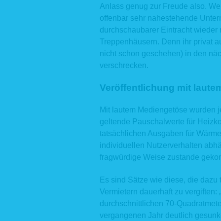
Anlass genug zur Freude also. We
offenbar sehr nahestehende Untern
durchschaubarer Eintracht wieder 
Treppenhäusern. Denn ihr privat au
nicht schon geschehen) in den nä
verschrecken.
Veröffentlichung mit laut
Mit lautem Mediengetöse wurden je
geltende Pauschalwerte für Heizkos
tatsächlichen Ausgaben für Wärme 
individuellen Nutzerverhalten abh
fragwürdige Weise zustande gekom
Es sind Sätze wie diese, die dazu
Vermietern dauerhaft zu vergiften:
durchschnittlichen 70-Quadratmet
vergangenen Jahr deutlich gesunk