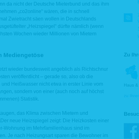
nn da nicht der Deutsche Mieterbund und das ihm
ehmen „co2online“ wären, die in schnell
mal Zwietracht säen wollen in Deutschlands
sgetüftelter „Heizspiegel“ dürfte nämlich (wenn
chsten Wochen wieder Millionen von Mietern
em Mediengetöse
Zu Ih
tzt wieder bundesweit angeblich als Richtschnur
ten veröffentlicht – gerade so, also ob die
und Heißwasser nicht etwa in erster Linie vom
Haus & 
ängen, sondern von einer (auch noch auf höchst
zu Ihre
menen) Statistik.
 taugen, das Klima zwischen Mietern und
Besuc
 „Der neue Heizspiegel zeigt: Die Heizkosten einer
er-Wohnung im Mehrfamilienhaus sind im
en. Je nach Heizungsart sparen die Bewohner im