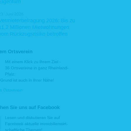
Eigentum
23. Juni 2026
Vermieterbefragung 2026: Bis zu
11,2 Millionen Mietwohnungen
vom Rückzugsrisiko betroffen
rem Ortsverein
Mit einem Klick zu Ihrem Ziel -
36 Ortsvereine in ganz Rheinland-
Pfalz:
Grund ist auch in Ihrer Nähe!
m Ortsverein
hen Sie uns auf Facebook
Lesen und disku­tie­ren Sie auf
Facebook aktu­elle immo­bi­lien­wirt­
schaft­liche Themen!