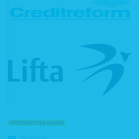
5. Verwendung von Cookies
Auf unseren Webseiten setzen wir Cookies ein. Cookies werden auf Ihrem
Rechner gespeichert und von diesem an unsere Webseiten übermittelt. Ein
Cookie enthält eine charakteristische Zeichenfolge, die eine eindeutige
Identifizierung Deines Webbrowsers beim erneuten Aufrufen unserer Webseite
ermöglicht.
Cookies zur Reichweitenmessung ermöglichen es uns, anonyme statistische
Informationen über die Nutzung unserer Webseite zu erhalten und zu verstehen,
wie Besucher mit unseren Webseiten interagieren. Mithilfe dieser Cookies
können wir beispielsweise die Besucherzahlen auf unseren Webseiten ermitteln
und unsere Webseiteninhalte optimieren.
6. Ihre Betroffenenrechte
Verarbeiten wir Ihre personenbezogenen Daten, sind Sie eine betroffene Person
gemäß Art. 4 Nr. 1 DSGVO mit folgenden Rechten gegenüber uns:
6.1 Auskunft
Sie können von uns gemäß Art. 15 DSGVO eine Bestätigung darüber verlangen,
ob personenbezogene Daten, die Sie betreffen, von uns verarbeitet werden.
Sofern wir Ihre personenbezogenen Daten verarbeiten, können Sie von uns über
folgende Informationen Auskunft verlangen:
PRESSEMITTEILUNGEN
die Verarbeitungszwecke;
die Kategorien Ihrer personenbezogenen Daten, die wir verarbeiten;
die Empfänger bzw. die Kategorien von Empfängern, gegenüber denen
09. Juli 2026