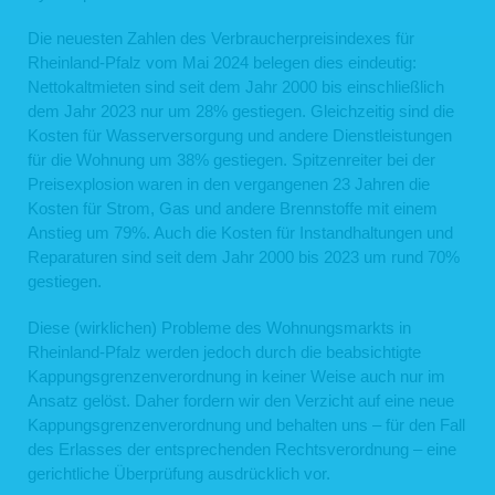
Verwendeter Internetbrowser und verwendetes Betriebssystem
Internetserviceprovider des Nutzers
Die neuesten Zahlen des Verbraucherpreisindexes für
IP-Adresse des anfordernden Rechners
Webseite, von der aus der Nutzer auf unsere Webseite gelangt ist
Rheinland-Pfalz vom Mai 2024 belegen dies eindeutig:
Webseite, die der Nutzer über unsere Webseite aufruft
Nettokaltmieten sind seit dem Jahr 2000 bis einschließlich
Die aufgelisteten Daten erheben wir, um einen reibungslosen Verbindungsaufbau
dem Jahr 2023 nur um 28% gestiegen. Gleichzeitig sind die
der Webseite zu gewährleisten und eine komfortable Nutzung unserer Webseite
Kosten für Wasserversorgung und andere Dienstleistungen
durch die Nutzer zu ermöglichen.
Rechtsgrundlage für die Verarbeitung der Daten ist unser berechtigtes Interesse
für die Wohnung um 38% gestiegen. Spitzenreiter bei der
an einer korrekten Darstellung und Funktionsfähigkeit unserer Webseite gemäß
Preisexplosion waren in den vergangenen 23 Jahren die
Art. 6 Abs. 1 lit. f DSGVO bzw. § 25 Abs. 1 S. 1, Abs. 2 Nr. 2 TTDSG.
Kosten für Strom, Gas und andere Brennstoffe mit einem
Zudem dienen die Logfiles der Auswertung der Systemsicherheit und -stabilität
sowie administrativen Zwecken. Rechtsgrundlage für die vorübergehende
Anstieg um 79%. Auch die Kosten für Instandhaltungen und
Speicherung der Daten bzw. der Logfiles ist ebenfalls Art. 6 Abs. 1 lit. f DSGVO
Reparaturen sind seit dem Jahr 2000 bis 2023 um rund 70%
bzw. § 25 Abs. 1 S. 1, Abs. 2 Nr. 2 TTDSG.
gestiegen.
Aus Gründen der technischen Sicherheit, insbesondere zur Abwehr von
Angriffsversuchen auf unseren Webserver, werden diese Daten von uns
kurzzeitig gespeichert. Anhand dieser Daten ist uns ein Rückschluss auf
Diese (wirklichen) Probleme des Wohnungsmarkts in
einzelne Personen nicht möglich. Nach spätestens sieben Tagen werden die
Rheinland-Pfalz werden jedoch durch die beabsichtigte
Daten durch Verkürzung der IP-Adresse auf Domainebene anonymisiert, sodass
es nicht mehr möglich ist, einen Bezug zum einzelnen Nutzer herzustellen. In
Kappungsgrenzenverordnung in keiner Weise auch nur im
anonymisierter Form werden die Daten daneben ggf. zu statistischen Zwecken
Ansatz gelöst. Daher fordern wir den Verzicht auf eine neue
verarbeitet. Eine Speicherung dieser Daten zusammen mit anderen
personenbezogenen Daten des Nutzers, ein Abgleich mit anderen
Kappungsgrenzenverordnung und behalten uns – für den Fall
Datenbeständen oder eine Weitergabe an Dritte findet zu keinem Zeitpunkt statt.
des Erlasses der entsprechenden Rechtsverordnung – eine
2. Kontaktformular
gerichtliche Überprüfung ausdrücklich vor.