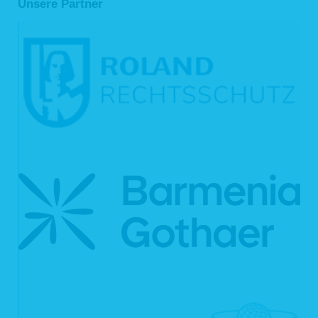
Unsere Partner
die Weitergabe nach Art. 6 Abs. 1 S. 1 lit. f DSGVO zur Geltendmachung,
Ausübung oder Verteidigung von Rechtsansprüchen erforderlich ist und
kein Grund zur Annahme besteht, dass Sie ein überwiegendes
schutzwürdiges Interesse an der Nichtweitergabe Ihrer Daten haben,
im Fall, dass für die Weitergabe nach Art. 6 Abs. 1 S. 1 lit. c DSGVO eine
gesetzliche Verpflichtung besteht und soweit dies nach Art. 6 Abs. 1 S. 1
lit. b DSGVO für die Abwicklung von Vertragsverhältnissen mit Ihnen
erforderlich ist.
Für die Abwicklung unserer Services nutzen wir darüber hinaus externe
Dienstleister, die wir sorgfältig ausgewählt und schriftlich beauftragt haben. Sie
sind an unsere Weisungen gebunden und werden von uns regelmäßig
kontrolliert. Mit den externen Dienstleistern haben wir erforderlichenfalls
Auftragsverarbeitungsverträge gem. Art. 28 DSGVO geschlossen. Zu den
Dienstleistern gehören solche für IT-Dienstleistungen und Marketing, Kredit- und
Finanzdienstleistungsinstitute, Rechtsanwälte und Steuerberater oder
Auskunfteien.
4. Dauer der Speicherung personenbezogener Daten
Die Dauer der Speicherung von personenbezogenen Daten bemisst sich nach
den jeweils einschlägigen gesetzlichen Aufbewahrungsfristen (z.B. aus dem
Handelsrecht und dem Steuerrecht). Nach Ablauf der jeweiligen Frist werden die
entsprechenden Daten routinemäßig gelöscht. Sofern Daten zur
Vertragserfüllung oder Vertragsanbahnung erforderlich sind oder unsererseits ein
berechtigtes Interesse an der Weiterspeicherung besteht, werden die Daten
gelöscht, wenn sie zu diesen Zwecken nicht mehr erforderlich sind oder Sie von
Ihrem Widerrufs- oder Widerspruchsrecht Gebrauch gemacht haben.