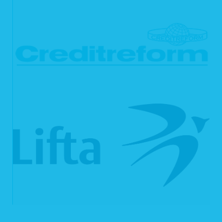
Webseite, die der Nutzer über unsere Webseite aufruft
Die aufgelisteten Daten erheben wir, um einen reibungslosen Verbindungsaufbau d
und eine komfortable Nutzung unserer Webseite durch die Nutzer zu ermöglichen.
Rechtsgrundlage für die Verarbeitung der Daten ist unser berechtigtes Interesse an
und Funktionsfähigkeit unserer Webseite gemäß Art. 6 Abs. 1 lit. f DSGVO bzw. § 
TTDSG.
Zudem dienen die Logfiles der Auswertung der Systemsicherheit und -stabilität so
Rechtsgrundlage für die vorübergehende Speicherung der Daten bzw. der Logfiles ist e
DSGVO bzw. § 25 Abs. 1 S. 1, Abs. 2 Nr. 2 TTDSG.
Aus Gründen der technischen Sicherheit, insbesondere zur Abwehr von Angr
Webserver, werden diese Daten von uns kurzzeitig gespeichert. Anhand dieser Da
auf einzelne Personen nicht möglich. Nach spätestens sieben Tagen werden die Da
Adresse auf Domainebene anonymisiert, sodass es nicht mehr möglich ist, einen
herzustellen. In anonymisierter Form werden die Daten daneben ggf. zu statistisch
Speicherung dieser Daten zusammen mit anderen personenbezogenen Daten des
anderen Datenbeständen oder eine Weitergabe an Dritte findet zu keinem Zeitpunkt s
2. Kontaktformular
Auf unserer Webseite ist ein Kontaktformular eingebunden, welches Sie für die e
nutzen können. Nehmen Sie diese Möglichkeit wahr, so werden die von I
eingegebenen Daten an uns übermittelt und gespeichert:
Name
E-Mail-Adresse
der von Ihnen eingegebene Text im Freifeld
Rechtsgrundlage für die Verarbeitung der Daten ist Art. 6 Abs. 1 lit. f DSGVO. Die