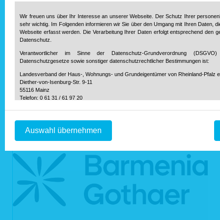
Zurück
Wir freuen uns über Ihr Interesse an unserer Webseite. Der Schutz Ihrer persone
sehr wichtig. Im Folgenden informieren wir Sie über den Umgang mit Ihren Daten, d
Webseite erfasst werden. Die Verarbeitung Ihrer Daten erfolgt entsprechend den 
Unsere Partner
Datenschutz.
Verantwortlicher im Sinne der Datenschutz-Grundverordnung (DSGVO)
Datenschutzgesetze sowie sonstiger datenschutzrechtlicher Bestimmungen ist:
Landesverband der Haus-, Wohnungs- und Grundeigentümer von Rheinland-Pfalz e
Diether-von-Isenburg-Str. 9-11
55116 Mainz
Telefon: 0 61 31 / 61 97 20
Telefax: 0 61 31 / 61 98 68
info@hausundgrund-rlp.de
E-Mail:
Auswahl übernehmen
1. Bereitstellung der Webseite und Speicherung in Logfiles
Bei Aufruf unserer Webseite ist es technisch notwendig, dass über Ihren Inter
Webserver übermittelt werden. So werden während einer laufenden Verbindung 
Ihrem Internetbrowser und unserem Webserver folgende Daten aufgezeichnet:
Datum und Uhrzeit des Zugriffs auf unsere Webseite
Name der auf unserer Webseite abgerufene Dateien
Verwendeter Internetbrowser und verwendetes Betriebssystem
Internetserviceprovider des Nutzers
IP-Adresse des anfordernden Rechners
Webseite, von der aus der Nutzer auf unsere Webseite gelangt ist