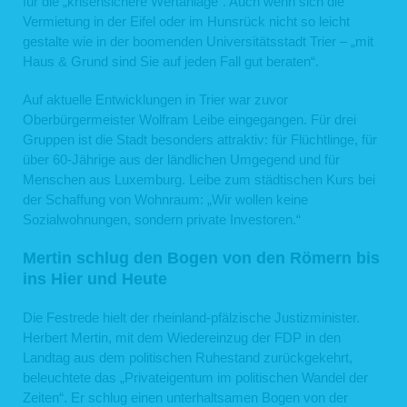
für die „krisensichere Wertanlage“. Auch wenn sich die
Vermietung in der Eifel oder im Hunsrück nicht so leicht
gestalte wie in der boomenden Universitätsstadt Trier – „mit
Haus & Grund sind Sie auf jeden Fall gut beraten“.
Auf aktuelle Entwicklungen in Trier war zuvor
Oberbürgermeister Wolfram Leibe eingegangen. Für drei
Gruppen ist die Stadt besonders attraktiv: für Flüchtlinge, für
über 60-Jährige aus der ländlichen Umgegend und für
Menschen aus Luxemburg. Leibe zum städtischen Kurs bei
der Schaffung von Wohnraum: „Wir wollen keine
Sozialwohnungen, sondern private Investoren.“
Mertin schlug den Bogen von den Römern bis
ins Hier und Heute
Die Festrede hielt der rheinland-pfälzische Justizminister.
Herbert Mertin, mit dem Wiedereinzug der FDP in den
Landtag aus dem politischen Ruhestand zurückgekehrt,
beleuchtete das „Privateigentum im politischen Wandel der
Zeiten“. Er schlug einen unterhaltsamen Bogen von der