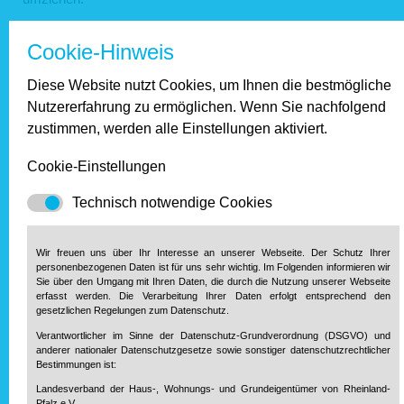
Womit wir bei einem weiteren Thema sind, das die Studie
Cookie-Hinweis
untersuchte: die Zufriedenheit mit dem Wohnstandort. Hier
drehte sich die Diskussion der letzten Jahre – auch in
Diese Website nutzt Cookies, um Ihnen die bestmögliche
Rheinland-Pfalz – vor allem um die gegenläufige Entwicklung
Nutzererfahrung zu ermöglichen. Wenn Sie nachfolgend
von stetig wachsenden so genannten Schwarmstädten und -
zustimmen, werden alle Einstellungen aktiviert.
regionen einerseits und anhaltendem Wegzug aus ländlichen
Räumen andererseits. Angespannte Wohnungsmärkte mit
Cookie-Einstellungen
hohen Mieten hier, kaum Nachfrage nach vergleichsweise
billigem Wohnraum und sogar Leerstände dort – können die
Technisch notwendige Cookies
Veränderungen, die die Pandemie auslöste, zu einer anderen
Bewertung von Wohnstandorten führen?
Wir freuen uns über Ihr Interesse an unserer Webseite. Der Schutz Ihrer
personenbezogenen Daten ist für uns sehr wichtig. Im Folgenden informieren wir
Viele wollen raus aus der Stadt –
Sie über den Umgang mit Ihren Daten, die durch die Nutzung unserer Webseite
erfasst werden. Die Verarbeitung Ihrer Daten erfolgt entsprechend den
aber nicht hinaus aufs Land
gesetzlichen Regelungen zum Datenschutz.
Verantwortlicher im Sinne der Datenschutz-Grundverordnung (DSGVO) und
Frau Dr. Spellerberg, was ist beim Vergleich zwischen
anderer nationaler Datenschutzgesetze sowie sonstiger datenschutzrechtlicher
aktuellem Wohn- und Wunschstandort in Ihrer Studie am
Bestimmungen ist:
auffälligsten?
Landesverband der Haus-, Wohnungs- und Grundeigentümer von Rheinland-
Pfalz e.V.