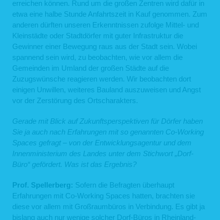
erreichen können. Rund um die großen Zentren wird dafür in
sowie administrativen Zwecken. Rechtsgrundlage für die vorübergehende
Speicherung der Daten bzw. der Logfiles ist ebenfalls Art. 6 Abs. 1 lit. f DSGVO
etwa eine halbe Stunde Anfahrtszeit in Kauf genommen. Zum
bzw. § 25 Abs. 1 S. 1, Abs. 2 Nr. 2 TTDSG.
anderen dürften unseren Erkenntnissen zufolge Mittel- und
Aus Gründen der technischen Sicherheit, insbesondere zur Abwehr von
Kleinstädte oder Stadtdörfer mit guter Infrastruktur die
Angriffsversuchen auf unseren Webserver, werden diese Daten von uns
kurzzeitig gespeichert. Anhand dieser Daten ist uns ein Rückschluss auf
Gewinner einer Bewegung raus aus der Stadt sein. Wobei
einzelne Personen nicht möglich. Nach spätestens sieben Tagen werden die
spannend sein wird, zu beobachten, wie vor allem die
Daten durch Verkürzung der IP-Adresse auf Domainebene anonymisiert, sodass
es nicht mehr möglich ist, einen Bezug zum einzelnen Nutzer herzustellen. In
Gemeinden im Umland der großen Städte auf die
anonymisierter Form werden die Daten daneben ggf. zu statistischen Zwecken
Zuzugswünsche reagieren werden. Wir beobachten dort
verarbeitet. Eine Speicherung dieser Daten zusammen mit anderen
einigen Unwillen, weiteres Bauland auszuweisen und Angst
personenbezogenen Daten des Nutzers, ein Abgleich mit anderen
Datenbeständen oder eine Weitergabe an Dritte findet zu keinem Zeitpunkt statt.
vor der Zerstörung des Ortscharakters.
2. Kontaktformular
Gerade mit Blick auf Zukunftsperspektiven für Dörfer haben
Auf unserer Webseite ist ein Kontaktformular eingebunden, welches Sie für die
Sie ja auch nach Erfahrungen mit so genannten Co-Working
elektronische Kontaktaufnahme nutzen können. Nehmen Sie diese Möglichkeit
Spaces gefragt – von der Entwicklungsagentur und dem
wahr, so werden die von Ihnen in der Eingabemaske eingegebenen Daten an uns
übermittelt und gespeichert:
Innenministerium des Landes unter dem Stichwort „Dorf-
Büro“ gefördert. Was ist das Ergebnis?
Name
E-Mail-Adresse
der von Ihnen eingegebene Text im Freifeld
Prof. Spellerberg:
Sofern die Befragten überhaupt
Rechtsgrundlage für die Verarbeitung der Daten ist Art. 6 Abs. 1 lit. f DSGVO. Die
Erfahrungen mit Co-Working Spaces hatten, brachten sie
Daten werden ausschließlich zur Bearbeitung der Kontaktaufnahme und der sich
diese vor allem mit Großraumbüros in Verbindung. Es gibt ja
anschließenden Kommunikation verwendet. Es erfolgt in diesem Zusammenhang
bislang auch nur wenige solcher Dorf-Büros in Rheinland-
keine Weitergabe der Daten an Dritte. Sofern wir die Daten für andere Zwecke