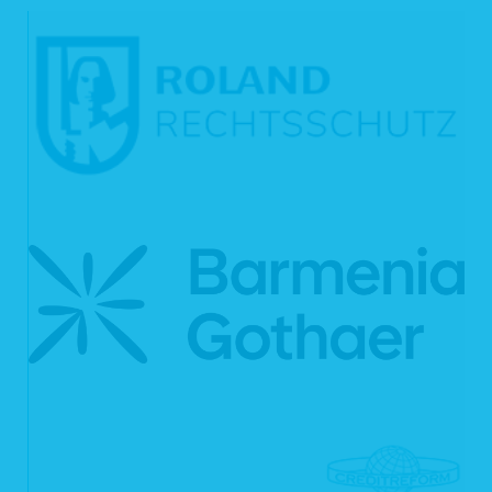
6. Ihre Betroffenenrechte
Verarbeiten wir Ihre personenbezogenen Daten, sind Sie eine betroffene Person
gemäß Art. 4 Nr. 1 DSGVO mit folgenden Rechten gegenüber uns:
6.1 Auskunft
Sie können von uns gemäß Art. 15 DSGVO eine Bestätigung darüber verlangen,
ob personenbezogene Daten, die Sie betreffen, von uns verarbeitet werden.
Sofern wir Ihre personenbezogenen Daten verarbeiten, können Sie von uns über
folgende Informationen Auskunft verlangen:
die Verarbeitungszwecke;
die Kategorien Ihrer personenbezogenen Daten, die wir verarbeiten;
die Empfänger bzw. die Kategorien von Empfängern, gegenüber denen
wir Ihre personenbezogenen Daten offengelegt haben bzw. offenlegen
werden;
(sofern möglich) die geplante Dauer, für die wir Ihre personenbezogenen
Daten speichern oder, falls dies nicht möglich ist, die Kriterien für die
Festlegung der Speicherdauer;
das Bestehen eines Rechts auf Berichtigung oder Löschung der Sie
betreffenden personenbezogenen Daten, eines Rechts auf
Einschränkung der Verarbeitung durch uns oder eines
Widerspruchsrechts gegen diese Verarbeitung;
das Bestehen eines Beschwerderechts bei einer Aufsichtsbehörde;
alle verfügbaren Informationen über die Herkunft der Daten, sofern die
personenbezogenen Daten nicht bei Ihnen erhoben wurden;
das Bestehen einer automatisierten Entscheidungsfindung einschließlich