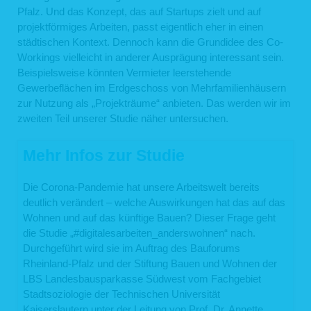
verwenden, holen wir im Vorfeld Ihre Einwilligung ein. Die personenbezogenen
Pfalz. Und das Konzept, das auf Startups zielt und auf
Daten aus der Eingabemaske werden gelöscht, wenn die jeweilige
projektförmiges Arbeiten, passt eigentlich eher in einen
Kommunikation mit Ihnen beendet ist, d.h. sobald sich aus den Umständen
städtischen Kontext. Dennoch kann die Grundidee des Co-
entnehmen lässt, dass der betroffene Sachverhalt abschließend geklärt ist. Die
während des Absendevorgangs zusätzlich erhobenen personenbezogenen
Workings vielleicht in anderer Ausprägung interessant sein.
Daten werden spätestens nach einer Frist von sieben Tagen gelöscht.
Beispielsweise könnten Vermieter leerstehende
3. Datenweitergabe und Empfänger
Gewerbeflächen im Erdgeschoss von Mehrfamilienhäusern
zur Nutzung als „Projekträume“ anbieten. Das werden wir im
Eine Übermittlung Ihrer personenbezogenen Daten an Dritte findet nicht statt,
zweiten Teil unserer Studie näher untersuchen.
außer
wenn wir in der Beschreibung der jeweiligen Datenverarbeitung explizit
darauf hingewiesen haben,
Mehr Infos zur Studie
wenn Sie Ihre ausdrückliche Einwilligung nach Art. 6 Abs. 1 S. 1 lit. a
DSGVO dazu erteilt haben,
die Weitergabe nach Art. 6 Abs. 1 S. 1 lit. f DSGVO zur Geltendmachung,
Die Corona-Pandemie hat unsere Arbeitswelt bereits
Ausübung oder Verteidigung von Rechtsansprüchen erforderlich ist und
deutlich verändert – welche Auswirkungen hat das auf das
kein Grund zur Annahme besteht, dass Sie ein überwiegendes
schutzwürdiges Interesse an der Nichtweitergabe Ihrer Daten haben,
Wohnen und auf das künftige Bauen? Dieser Frage geht
im Fall, dass für die Weitergabe nach Art. 6 Abs. 1 S. 1 lit. c DSGVO eine
die Studie „#digitalesarbeiten_anderswohnen“ nach.
gesetzliche Verpflichtung besteht und soweit dies nach Art. 6 Abs. 1 S. 1
Durchgeführt wird sie im Auftrag des Bauforums
lit. b DSGVO für die Abwicklung von Vertragsverhältnissen mit Ihnen
erforderlich ist.
Rheinland-Pfalz und der Stiftung Bauen und Wohnen der
LBS Landesbausparkasse Südwest vom Fachgebiet
Für die Abwicklung unserer Services nutzen wir darüber hinaus externe
Dienstleister, die wir sorgfältig ausgewählt und schriftlich beauftragt haben. Sie
Stadtsoziologie der Technischen Universität
sind an unsere Weisungen gebunden und werden von uns regelmäßig
Kaiserslautern unter der Leitung von Prof. Dr. Annette
kontrolliert. Mit den externen Dienstleistern haben wir erforderlichenfalls