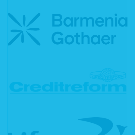
erforderlich ist.
Für die Abwicklung unserer Services nutzen wir darüber hinaus externe
Dienstleister, die wir sorgfältig ausgewählt und schriftlich beauftragt haben. Sie
sind an unsere Weisungen gebunden und werden von uns regelmäßig
kontrolliert. Mit den externen Dienstleistern haben wir erforderlichenfalls
Auftragsverarbeitungsverträge gem. Art. 28 DSGVO geschlossen. Zu den
Dienstleistern gehören solche für IT-Dienstleistungen und Marketing, Kredit- und
Finanzdienstleistungsinstitute, Rechtsanwälte und Steuerberater oder
Auskunfteien.
4. Dauer der Speicherung personenbezogener Daten
Die Dauer der Speicherung von personenbezogenen Daten bemisst sich nach
den jeweils einschlägigen gesetzlichen Aufbewahrungsfristen (z.B. aus dem
Handelsrecht und dem Steuerrecht). Nach Ablauf der jeweiligen Frist werden die
entsprechenden Daten routinemäßig gelöscht. Sofern Daten zur
Vertragserfüllung oder Vertragsanbahnung erforderlich sind oder unsererseits ein
berechtigtes Interesse an der Weiterspeicherung besteht, werden die Daten
gelöscht, wenn sie zu diesen Zwecken nicht mehr erforderlich sind oder Sie von
Ihrem Widerrufs- oder Widerspruchsrecht Gebrauch gemacht haben.
5. Verwendung von Cookies
Auf unseren Webseiten setzen wir Cookies ein. Cookies werden auf Ihrem
Rechner gespeichert und von diesem an unsere Webseiten übermittelt. Ein
Cookie enthält eine charakteristische Zeichenfolge, die eine eindeutige
Identifizierung Deines Webbrowsers beim erneuten Aufrufen unserer Webseite