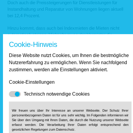
Doch auch die Preissteigerungen für Dienstleistungen für
Instandhaltung und Reparatur von Wohnungen liegen aktuell
bei 12,4 Prozent.
Hinzu kommt, dass auch bei Indexmieten die Mieten nicht
automatisch steigen. Vielmehr muss der Vermieter die
Mieterhöhung durch eine Erklärung in Textform geltend
Cookie-Hinweis
machen. Somit wird der Vermieter auf jeden Fall Kontakt zu
seinen Mietern aufnehmen und kann auf individuelle
Diese Website nutzt Cookies, um Ihnen die bestmögliche
Umstände der Mieter reagieren. Das persönliche Gespräch
Nutzererfahrung zu ermöglichen. Wenn Sie nachfolgend
ist gerade bei vermietenden Privatpersonen, die zwei Drittel
zustimmen, werden alle Einstellungen aktiviert.
alle Mietwohnungen anbieten, die Normalität. Hier braucht es
keine staatliche Gängelung, um mieterfreundliche Lösungen
Cookie-Einstellungen
zu finden.
Technisch notwendige Cookies
Vermieter sollten mit Mietern
gemeinsam nach Lösungen suchen
Wir freuen uns über Ihr Interesse an unserer Webseite. Der Schutz Ihrer
personenbezogenen Daten ist für uns sehr wichtig. Im Folgenden informieren wir
Sie über den Umgang mit Ihren Daten, die durch die Nutzung unserer Webseite
Vermieter sollten außerdem, solange keine staatliche
erfasst werden. Die Verarbeitung Ihrer Daten erfolgt entsprechend den
Temperaturreduzierung vorgeschrieben wird, die Heizleistung
gesetzlichen Regelungen zum Datenschutz.