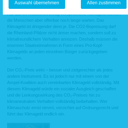
kommen die steigenden Kosten durch die höheren CO2-
Auswahl übernehmen
Allen zustimmen
Telefax: 0 61 31 / 61 98 68
info@hausundgrund-rlp.de
Abgaben hinzu.
E-Mail:
Auf das im Koalitionsvertrag versprochene Klimageld können
1. Bereitstellung der Webseite und Speicherung in Logfiles
die Menschen aber offenbar noch lange warten. Das
Klimageld ist dringender denn je. Die CO2-Bepreisung darf
Bei Aufruf unserer Webseite ist es technisch notwendig, dass über Ihren
Internetbrowser Daten an unseren Webserver übermittelt werden. So werden
die Rheinland-Pfälzer nicht ärmer machen, sondern soll zu
während einer laufenden Verbindung zur Kommunikation zwischen Ihrem
klimafreundlichem Verhalten anreizen. Deshalb müssen die
Internetbrowser und unserem Webserver folgende Daten aufgezeichnet:
enormen Staatseinnahmen in Form eines Pro-Kopf-
Datum und Uhrzeit des Zugriffs auf unsere Webseite
Klimagelds an jeden einzelnen Bürger zurückgegeben
Name der auf unserer Webseite abgerufene Dateien
Verwendeter Internetbrowser und verwendetes Betriebssystem
werden.
Internetserviceprovider des Nutzers
IP-Adresse des anfordernden Rechners
Der CO₂-Preis wirkt – besser und zielgerechter als jedes
Webseite, von der aus der Nutzer auf unsere Webseite gelangt ist
Webseite, die der Nutzer über unsere Webseite aufruft
andere Instrument. Es ist jedoch nur mit einem von der
Ampel-Koalition auch vereinbarten Klimageld vollständig. Mit
Die aufgelisteten Daten erheben wir, um einen reibungslosen Verbindungsaufbau
der Webseite zu gewährleisten und eine komfortable Nutzung unserer Webseite
diesem Klimageld würde ein sozialer Ausgleich geschaffen
durch die Nutzer zu ermöglichen.
und die Lenkungswirkung des CO₂-Preises hin zu
Rechtsgrundlage für die Verarbeitung der Daten ist unser berechtigtes Interesse
klimaneutralem Verhalten vollständig beibehalten. Wer
an einer korrekten Darstellung und Funktionsfähigkeit unserer Webseite gemäß
Art. 6 Abs. 1 lit. f DSGVO bzw. § 25 Abs. 1 S. 1, Abs. 2 Nr. 2 TTDSG.
Klimaschutz ernst nimmt, verzichtet auf Ordnungsrecht und
Zudem dienen die Logfiles der Auswertung der Systemsicherheit und -stabilität
führt das Klimageld endlich ein.
sowie administrativen Zwecken. Rechtsgrundlage für die vorübergehende
Speicherung der Daten bzw. der Logfiles ist ebenfalls Art. 6 Abs. 1 lit. f DSGVO
bzw. § 25 Abs. 1 S. 1, Abs. 2 Nr. 2 TTDSG.