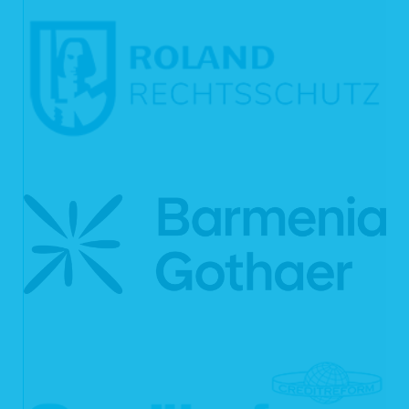
entnehmen lässt, dass der betroffene Sachverhalt abschließend geklärt ist. Die
während des Absendevorgangs zusätzlich erhobenen personenbezogenen
Daten werden spätestens nach einer Frist von sieben Tagen gelöscht.
3. Datenweitergabe und Empfänger
Eine Übermittlung Ihrer personenbezogenen Daten an Dritte findet nicht statt,
außer
wenn wir in der Beschreibung der jeweiligen Datenverarbeitung explizit
darauf hingewiesen haben,
wenn Sie Ihre ausdrückliche Einwilligung nach Art. 6 Abs. 1 S. 1 lit. a
DSGVO dazu erteilt haben,
die Weitergabe nach Art. 6 Abs. 1 S. 1 lit. f DSGVO zur Geltendmachung,
Ausübung oder Verteidigung von Rechtsansprüchen erforderlich ist und
kein Grund zur Annahme besteht, dass Sie ein überwiegendes
schutzwürdiges Interesse an der Nichtweitergabe Ihrer Daten haben,
im Fall, dass für die Weitergabe nach Art. 6 Abs. 1 S. 1 lit. c DSGVO eine
gesetzliche Verpflichtung besteht und soweit dies nach Art. 6 Abs. 1 S. 1
lit. b DSGVO für die Abwicklung von Vertragsverhältnissen mit Ihnen
erforderlich ist.
Für die Abwicklung unserer Services nutzen wir darüber hinaus externe
Dienstleister, die wir sorgfältig ausgewählt und schriftlich beauftragt haben. Sie
sind an unsere Weisungen gebunden und werden von uns regelmäßig
kontrolliert. Mit den externen Dienstleistern haben wir erforderlichenfalls
Auftragsverarbeitungsverträge gem. Art. 28 DSGVO geschlossen. Zu den
Dienstleistern gehören solche für IT-Dienstleistungen und Marketing, Kredit- und
Finanzdienstleistungsinstitute, Rechtsanwälte und Steuerberater oder