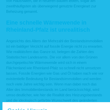
von Haushalten, die in neueren Bauten lebten, sogar am
zweithäufigsten als überwiegend genutzte Energieart zur
Beheizung genannt.
Eine schnelle Wärmewende in
Rheinland-Pfalz ist unrealitisch
Angesichts des Alters der Mehrzahl der Bestandsimmobilien
ist ein baldiger Verzicht auf fossile Energie nicht zu erwarten.
Wie realitätsfern das Ganze ist, belegen die Zahlen des
Statistischen Landesamts. Die vor allem von den Grünen
durchgepeitschte Wärmewende wird sich in einem
Flächenland wie Rheinland-Pfalz so schnell nicht umsetzen
lassen. Fossile Energien wie Gas und Öl haben nach wie vor
existentielle Bedeutung für Bestandsimmobilien und werden
noch viele Jahre wichtig sein. Wenn man dabei noch das
Alter des Immobilienbestands im Land berücksichtigt, wird
umso deutlicher, wie hier die Realität des Heizungsbestands
und die ideologisch gefärbte Wunschwelt des geänderten
Heizungsgesetzes aufeinanderprallen.