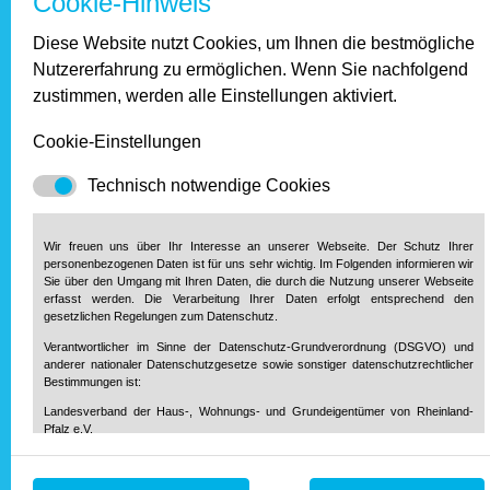
Cookie-Hinweis
Das Jahr 2024 wird weiterhin für viel Verunsicherung und
Diese Website nutzt Cookies, um Ihnen die bestmögliche
Ärger bei Immobilieneigentümern wie Mietern sorgen. Und
Nutzererfahrung zu ermöglichen. Wenn Sie nachfolgend
zwar nicht nur wegen den Unwägbarkeiten hinsichtlich der
zustimmen, werden alle Einstellungen aktiviert.
Finanzierung der geforderten Maßnahmen. Bei der
Förderung des Heizungstauschs werden viele Eigentümer
Cookie-Einstellungen
und Vermieter, die einen schnellen Wechsel zu einer
klimaneutralen Heizung anstreben, womöglich noch eine
Technisch notwendige Cookies
böse Überraschung erleben, wenn die wirklich erzielbaren
Fördergelder den tatsächlichen Sanierungskosten
gegenübergestellt werden.
Wir freuen uns über Ihr Interesse an unserer Webseite. Der Schutz Ihrer
personenbezogenen Daten ist für uns sehr wichtig. Im Folgenden informieren wir
Sie über den Umgang mit Ihren Daten, die durch die Nutzung unserer Webseite
Fazit: Das Klimageld muss in
erfasst werden. Die Verarbeitung Ihrer Daten erfolgt entsprechend den
gesetzlichen Regelungen zum Datenschutz.
diesem Jahr eingeführt werden
Verantwortlicher im Sinne der Datenschutz-Grundverordnung (DSGVO) und
anderer nationaler Datenschutzgesetze sowie sonstiger datenschutzrechtlicher
Die geltenden Regelungen zur Wärmwende belasten nicht
Bestimmungen ist:
nur Eigentümer und Vermieter, sondern auch Mieter. Die
Landesverband der Haus-, Wohnungs- und Grundeigentümer von Rheinland-
hohen Sanierungskosten sind in den meisten Fällen ohne
Pfalz e.V.
eine Modernisierungsmieterhöhung nicht finanzierbar. Bei
Diether-von-Isenburg-Str. 9-11
55116 Mainz
Bestandsimmobilien, die weiter fossil beheizt werden,
Telefon: 0 61 31 / 61 97 20