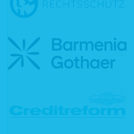
Auf unseren Webseiten setzen wir Cookies ein. Cookies werden auf Ihrem
Rechner gespeichert und von diesem an unsere Webseiten übermittelt. Ein
Cookie enthält eine charakteristische Zeichenfolge, die eine eindeutige
Identifizierung Deines Webbrowsers beim erneuten Aufrufen unserer Webseite
ermöglicht.
Cookies zur Reichweitenmessung ermöglichen es uns, anonyme statistische
Informationen über die Nutzung unserer Webseite zu erhalten und zu verstehen,
wie Besucher mit unseren Webseiten interagieren. Mithilfe dieser Cookies
können wir beispielsweise die Besucherzahlen auf unseren Webseiten ermitteln
und unsere Webseiteninhalte optimieren.
6. Ihre Betroffenenrechte
Verarbeiten wir Ihre personenbezogenen Daten, sind Sie eine betroffene Person
gemäß Art. 4 Nr. 1 DSGVO mit folgenden Rechten gegenüber uns:
6.1 Auskunft
Sie können von uns gemäß Art. 15 DSGVO eine Bestätigung darüber verlangen,
ob personenbezogene Daten, die Sie betreffen, von uns verarbeitet werden.
Sofern wir Ihre personenbezogenen Daten verarbeiten, können Sie von uns über
folgende Informationen Auskunft verlangen:
die Verarbeitungszwecke;
die Kategorien Ihrer personenbezogenen Daten, die wir verarbeiten;
die Empfänger bzw. die Kategorien von Empfängern, gegenüber denen
wir Ihre personenbezogenen Daten offengelegt haben bzw. offenlegen
werden;
(sofern möglich) die geplante Dauer, für die wir Ihre personenbezogenen