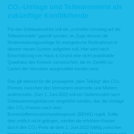
CO₂
-Umlage und Teilwarmmiete als
zukünftige Konfliktherde
Für den Gebäudesektor soll ein „schneller Umstieg auf die
Teilwarmmiete“ geprüft werden, im Zuge dessen die
Modernisierungsumlage für energetische Maßnahmen in
diesem neuen System aufgehen soll. Hier wird nach
Einschätzung von Haus & Grund eine nicht praktikable
Quadratur des Kreises versprochen, die im Zweifel zu
Lasten der Vermieter ausgestaltet werden wird.
Das gilt ebenso für die propagierte „faire Teilung“ des
CO₂
-
Preises zwischen den Vermietern einerseits und Mietern
andererseits. Zum 1. Juni 2022 soll ein Stufenmodell nach
Gebäudeenergieklassen eingeführt werden, das die Umlage
des
CO₂
-Preises nach dem
Brennstoffemissionshandelsgesetz (BEHG) regelt. Sollte
dies zeitlich nicht gelingen, werden die erhöhten Kosten
durch den
CO₂
-Preis ab dem 1. Juni 2022 hälftig zwischen
Vermieter und Mieterin bzw. Mieter geteilt. Damit können sich