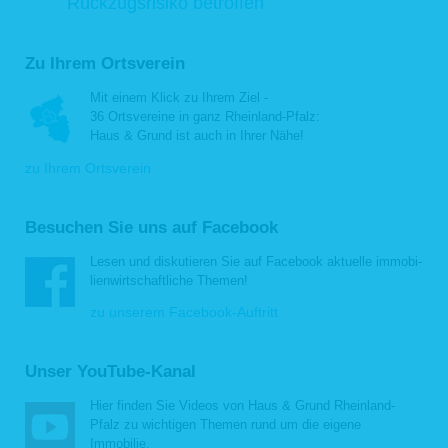
Rückzugsrisiko betroffen
Ihre personenbezogenen Daten sind für die Zwecke, für die sie erhoben
oder auf sonstige Weise verarbeitet wurden, nicht mehr notwendig.
Sie widerrufen Ihre Einwilligung, auf die wir die Verarbeitung gemäß Art. 6
Abs. 1 lit. a DSGVO oder Art. 9 Abs. 2 lit. a DSGVO stützen, und es fehlt
Zu Ihrem Ortsverein
an einer anderweitigen Rechtsgrundlage für die Verarbeitung.
Sie legen gemäß Art. 21 Abs. 1 DSGVO Widerspruch gegen die
Verarbeitung ein und es liegen keine vorrangigen berechtigten Gründe
Mit einem Klick zu Ihrem Ziel -
für die Verarbeitung vor, oder Sie legen gemäß Art. 21 Abs. 2 DSGVO
36 Ortsvereine in ganz Rheinland-Pfalz:
Widerspruch gegen die Verarbeitung ein.
Haus & Grund ist auch in Ihrer Nähe!
Ihre personenbezogenen Daten wurden unrechtmäßig verarbeitet.
Die Löschung Ihrer personenbezogenen Daten ist zur Erfüllung einer
zu Ihrem Ortsverein
rechtlichen Verpflichtung nach dem Unionsrecht oder dem Recht der
Mitgliedsstaaten erforderlich, dem wir unterliegen.
Ihre personenbezogenen Daten wurden in Bezug auf angebotene
Besuchen Sie uns auf Facebook
Dienste der Informationsgesellschaft gemäß Art. 8 Abs. 1 DSGVO
erhoben.
Lesen und disku­tie­ren Sie auf Facebook aktu­elle immo­bi­
Haben wir Ihre personenbezogenen Daten öffentlich gemacht und sind wir
lien­wirt­schaft­liche Themen!
gemäß Art. 17 Abs. 1 DSGVO zu deren Löschung verpflichtet, so treffen wir
unter Berücksichtigung der verfügbaren Technologie und der
zu unserem Facebook-Auftritt
Implementierungskosten angemessene Maßnahmen, auch technischer Art, um
die für die Datenverarbeitung Verantwortlichen, die die personenbezogenen
Daten verarbeiten, darüber zu informieren, dass Sie als betroffene Person von
ihnen die Löschung aller Links zu Ihren personenbezogenen Daten oder von
Unser YouTube-Kanal
Kopien oder Replikationen Ihrer personenbezogenen Daten verlangt haben.
Hier finden Sie Videos von Haus & Grund Rheinland-
Das Recht auf Löschung besteht nicht, soweit die Verarbeitung erforderlich ist
Pfalz zu wichtigen Themen rund um die eigene
zur Ausübung des Rechts auf freie Meinungsäußerung und Information;
Immobilie.