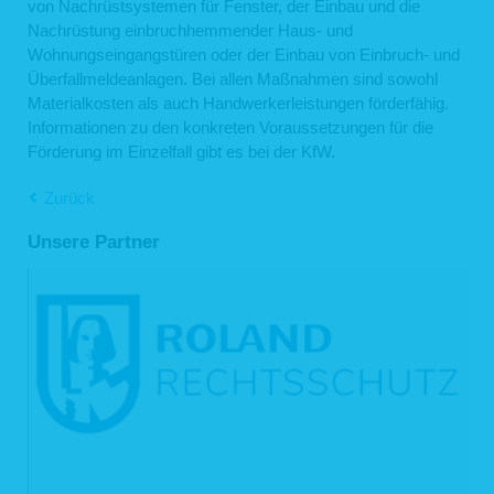
von Nachrüstsystemen für Fenster, der Einbau und die
lit. b DSGVO für die Abwicklung von Vertragsverhältnissen mit Ihnen
erforderlich ist.
Nachrüstung einbruchhemmender Haus- und
Wohnungseingangstüren oder der Einbau von Einbruch- und
Für die Abwicklung unserer Services nutzen wir darüber hinaus externe
Dienstleister, die wir sorgfältig ausgewählt und schriftlich beauftragt haben. Sie
Überfallmeldeanlagen. Bei allen Maßnahmen sind sowohl
sind an unsere Weisungen gebunden und werden von uns regelmäßig
Materialkosten als auch Handwerkerleistungen förderfähig.
kontrolliert. Mit den externen Dienstleistern haben wir erforderlichenfalls
Informationen zu den konkreten Voraussetzungen für die
Auftragsverarbeitungsverträge gem. Art. 28 DSGVO geschlossen. Zu den
Dienstleistern gehören solche für IT-Dienstleistungen und Marketing, Kredit- und
Förderung im Einzelfall gibt es bei der KfW.
Finanzdienstleistungsinstitute, Rechtsanwälte und Steuerberater oder
Auskunfteien.
Zurück
4. Dauer der Speicherung personenbezogener Daten
Unsere Partner
Die Dauer der Speicherung von personenbezogenen Daten bemisst sich nach
den jeweils einschlägigen gesetzlichen Aufbewahrungsfristen (z.B. aus dem
Handelsrecht und dem Steuerrecht). Nach Ablauf der jeweiligen Frist werden die
entsprechenden Daten routinemäßig gelöscht. Sofern Daten zur
Vertragserfüllung oder Vertragsanbahnung erforderlich sind oder unsererseits ein
berechtigtes Interesse an der Weiterspeicherung besteht, werden die Daten
gelöscht, wenn sie zu diesen Zwecken nicht mehr erforderlich sind oder Sie von
Ihrem Widerrufs- oder Widerspruchsrecht Gebrauch gemacht haben.
5. Verwendung von Cookies
Auf unseren Webseiten setzen wir Cookies ein. Cookies werden auf Ihrem
Rechner gespeichert und von diesem an unsere Webseiten übermittelt. Ein
Cookie enthält eine charakteristische Zeichenfolge, die eine eindeutige
Identifizierung Deines Webbrowsers beim erneuten Aufrufen unserer Webseite