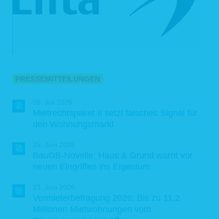
betreffenden personenbezogenen Daten, eines Rechts auf
Einschränkung der Verarbeitung durch uns oder eines
Widerspruchsrechts gegen diese Verarbeitung;
das Bestehen eines Beschwerderechts bei einer Aufsichtsbehörde;
alle verfügbaren Informationen über die Herkunft der Daten, sofern die
personenbezogenen Daten nicht bei Ihnen erhoben wurden;
das Bestehen einer automatisierten Entscheidungsfindung einschließlich
Profiling (Art. 22 Abs. 1 und 4 DSGVO) und – zumindest in diesen Fällen
– aussagekräftige Informationen über die involvierte Logik sowie die
Tragweite und die angestrebten Auswirkungen einer derartigen
PRESSEMITTEILUNGEN
Verarbeitung für Sie.
Ihnen steht das Recht zu, Auskunft darüber zu verlangen, ob die Sie
betreffenden personenbezogenen Daten in ein Drittland oder an eine
09. Juli 2026
internationale Organisation übermittelt werden. In diesem Zusammenhang
Mietrechtspaket II setzt falsches Signal für
können Sie verlangen, über die geeigneten Garantien gem. Art. 46 DSGVO im
den Wohnungsmarkt
Zusammenhang mit der Übermittlung unterrichtet zu werden.
6.2 Recht auf Berichtigung
25. Juni 2026
Sie haben gemäß Art. 16 DSGVO das Recht, von uns die Berichtigung und/oder
BauGB-Novelle: Haus & Grund warnt vor
Vervollständigung Ihrer unrichtigen personenbezogenen Daten zu verlangen.
neuen Eingriffen ins Eigentum
6.3 Recht auf Löschung
23. Juni 2026
Sie können von uns gemäß Art. 17 DSGVO verlangen, dass Ihre
Vermieterbefragung 2026: Bis zu 11,2
personenbezogenen Daten unverzüglich gelöscht werden. Wir sind verpflichtet,
Ihre Daten unverzüglich zu löschen, sofern einer der folgenden Gründe zutrifft:
Millionen Mietwohnungen vom