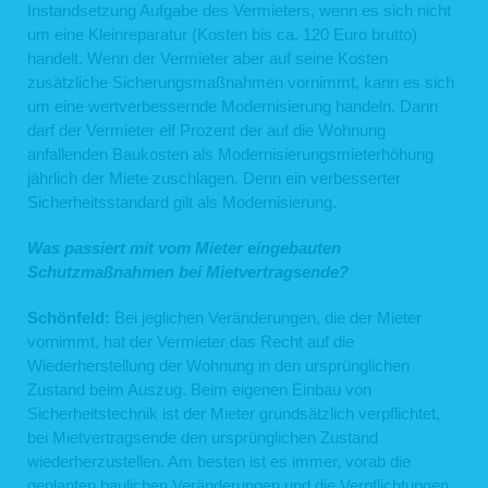
Instandsetzung Aufgabe des Vermieters, wenn es sich nicht
der Webseite zu gewährleisten und eine komfortable Nutzung unserer Webseite
durch die Nutzer zu ermöglichen.
um eine Kleinreparatur (Kosten bis ca. 120 Euro brutto)
Rechtsgrundlage für die Verarbeitung der Daten ist unser berechtigtes Interesse
handelt. Wenn der Vermieter aber auf seine Kosten
an einer korrekten Darstellung und Funktionsfähigkeit unserer Webseite gemäß
zusätzliche Sicherungsmaßnahmen vornimmt, kann es sich
Art. 6 Abs. 1 lit. f DSGVO bzw. § 25 Abs. 1 S. 1, Abs. 2 Nr. 2 TTDSG.
Zudem dienen die Logfiles der Auswertung der Systemsicherheit und -stabilität
um eine wertverbessernde Modernisierung handeln. Dann
sowie administrativen Zwecken. Rechtsgrundlage für die vorübergehende
darf der Vermieter elf Prozent der auf die Wohnung
Speicherung der Daten bzw. der Logfiles ist ebenfalls Art. 6 Abs. 1 lit. f DSGVO
bzw. § 25 Abs. 1 S. 1, Abs. 2 Nr. 2 TTDSG.
anfallenden Baukosten als Modernisierungsmieterhöhung
Aus Gründen der technischen Sicherheit, insbesondere zur Abwehr von
jährlich der Miete zuschlagen. Denn ein verbesserter
Angriffsversuchen auf unseren Webserver, werden diese Daten von uns
Sicherheitsstandard gilt als Modernisierung.
kurzzeitig gespeichert. Anhand dieser Daten ist uns ein Rückschluss auf
einzelne Personen nicht möglich. Nach spätestens sieben Tagen werden die
Daten durch Verkürzung der IP-Adresse auf Domainebene anonymisiert, sodass
Was passiert mit vom Mieter eingebauten
es nicht mehr möglich ist, einen Bezug zum einzelnen Nutzer herzustellen. In
Schutzmaßnahmen bei Mietvertragsende?
anonymisierter Form werden die Daten daneben ggf. zu statistischen Zwecken
verarbeitet. Eine Speicherung dieser Daten zusammen mit anderen
personenbezogenen Daten des Nutzers, ein Abgleich mit anderen
Schönfeld:
Bei jeglichen Veränderungen, die der Mieter
Datenbeständen oder eine Weitergabe an Dritte findet zu keinem Zeitpunkt statt.
vornimmt, hat der Vermieter das Recht auf die
2. Kontaktformular
Wiederherstellung der Wohnung in den ursprünglichen
Zustand beim Auszug. Beim eigenen Einbau von
Auf unserer Webseite ist ein Kontaktformular eingebunden, welches Sie für die
elektronische Kontaktaufnahme nutzen können. Nehmen Sie diese Möglichkeit
Sicherheitstechnik ist der Mieter grundsätzlich verpflichtet,
wahr, so werden die von Ihnen in der Eingabemaske eingegebenen Daten an uns
bei Mietvertragsende den ursprünglichen Zustand
übermittelt und gespeichert:
wiederherzustellen. Am besten ist es immer, vorab die
Name
geplanten baulichen Veränderungen und die Verpflichtungen