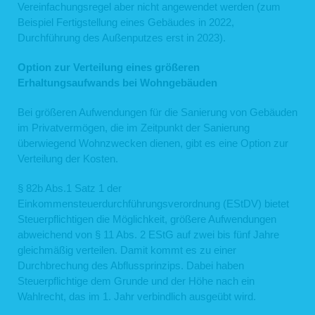
Auftragsverarbeitungsverträge gem. Art. 28 DSGVO geschlossen. Zu den
Vereinfachungsregel aber nicht angewendet werden (zum
Dienstleistern gehören solche für IT-Dienstleistungen und Marketing, Kredit- und
Beispiel Fertigstellung eines Gebäudes in 2022,
Finanzdienstleistungsinstitute, Rechtsanwälte und Steuerberater oder
Durchführung des Außenputzes erst in 2023).
Auskunfteien.
4. Dauer der Speicherung personenbezogener Daten
Option zur Verteilung eines größeren
Erhaltungsaufwands bei Wohngebäuden
Die Dauer der Speicherung von personenbezogenen Daten bemisst sich nach
den jeweils einschlägigen gesetzlichen Aufbewahrungsfristen (z.B. aus dem
Handelsrecht und dem Steuerrecht). Nach Ablauf der jeweiligen Frist werden die
Bei größeren Aufwendungen für die Sanierung von Gebäuden
entsprechenden Daten routinemäßig gelöscht. Sofern Daten zur
im Privatvermögen, die im Zeitpunkt der Sanierung
Vertragserfüllung oder Vertragsanbahnung erforderlich sind oder unsererseits ein
berechtigtes Interesse an der Weiterspeicherung besteht, werden die Daten
überwiegend Wohnzwecken dienen, gibt es eine Option zur
gelöscht, wenn sie zu diesen Zwecken nicht mehr erforderlich sind oder Sie von
Verteilung der Kosten.
Ihrem Widerrufs- oder Widerspruchsrecht Gebrauch gemacht haben.
5. Verwendung von Cookies
§ 82b Abs.1 Satz 1 der
Einkommensteuerdurchführungsverordnung (EStDV) bietet
Auf unseren Webseiten setzen wir Cookies ein. Cookies werden auf Ihrem
Rechner gespeichert und von diesem an unsere Webseiten übermittelt. Ein
Steuerpflichtigen die Möglichkeit, größere Aufwendungen
Cookie enthält eine charakteristische Zeichenfolge, die eine eindeutige
abweichend von § 11 Abs. 2 EStG auf zwei bis fünf Jahre
Identifizierung Deines Webbrowsers beim erneuten Aufrufen unserer Webseite
gleichmäßig verteilen. Damit kommt es zu einer
ermöglicht.
Cookies zur Reichweitenmessung ermöglichen es uns, anonyme statistische
Durchbrechung des Abflussprinzips. Dabei haben
Informationen über die Nutzung unserer Webseite zu erhalten und zu verstehen,
Steuerpflichtige dem Grunde und der Höhe nach ein
wie Besucher mit unseren Webseiten interagieren. Mithilfe dieser Cookies
können wir beispielsweise die Besucherzahlen auf unseren Webseiten ermitteln
Wahlrecht, das im 1. Jahr verbindlich ausgeübt wird.
und unsere Webseiteninhalte optimieren.