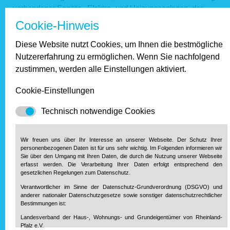
vorhandener Sanitär-, Elektro- und Heizungsanlagen, der
Fußbodenbeläge, der Fenster und der Dacheindeckung, sind
Cookie-Hinweis
in der Regel sofort abziehbare Erhaltungsaufwendungen.
Diese Website nutzt Cookies, um Ihnen die bestmögliche
Die nachfolgend aufgeführten Kennzeichen sprechen für ein
Nutzererfahrung zu ermöglichen. Wenn Sie nachfolgend
Vorliegen von Erhaltungsaufwendungen (= Reparaturen):
zustimmen, werden alle Einstellungen aktiviert.
Eine Baumaßnahme führt zu keiner Änderung der
Cookie-Einstellungen
Wesensart.
Eine Baumaßnahme dient der Erhaltung des
Technisch notwendige Cookies
ordnungsgemäßen Zustands.
Derartige Baumaßnahmen fallen typischerweise immer
Wir freuen uns über Ihr Interesse an unserer Webseite. Der Schutz Ihrer
wieder in ungefähr gleicher Höhe an.
personenbezogenen Daten ist für uns sehr wichtig. Im Folgenden informieren wir
Die Aufwendungen (ohne Umsatzsteuer) übersteigen in
Sie über den Umgang mit Ihren Daten, die durch die Nutzung unserer Webseite
den ersten 3 Jahren nach Anschaffung nicht 15 Prozent
erfasst werden. Die Verarbeitung Ihrer Daten erfolgt entsprechend den
gesetzlichen Regelungen zum Datenschutz.
der Anschaffungskosten des Gebäudes (so genannter
anschaffungsnaher Herstellungsaufwand).
Verantwortlicher im Sinne der Datenschutz-Grundverordnung (DSGVO) und
anderer nationaler Datenschutzgesetze sowie sonstiger datenschutzrechtlicher
Bestimmungen ist:
Diese einzelnen Merkmale brauchen aber nicht zwingend
Landesverband der Haus-, Wohnungs- und Grundeigentümer von Rheinland-
nebeneinander vorzuliegen, um Erhaltungsaufwand zu
Pfalz e.V.