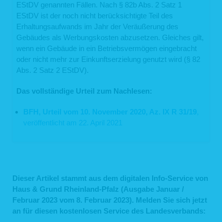
EStDV genannten Fällen. Nach § 82b Abs. 2 Satz 1
Art. 89 Abs. 1 DS-GVO, soweit das genannte Recht voraussichtlich die
Verwirklichung der Ziele dieser Verarbeitung unmöglich macht oder
EStDV ist der noch nicht berücksichtigte Teil des
ernsthaft beeinträchtigt, oder
Erhaltungsaufwands im Jahr der Veräußerung des
zur Geltendmachung, Ausübung oder Verteidigung von
Rechtsansprüchen.
Gebäudes als Werbungskosten abzusetzen. Gleiches gilt,
wenn ein Gebäude in ein Betriebsvermögen eingebracht
6.4 Recht auf Einschränkung der Verarb
eitung
oder nicht mehr zur Einkunftserzielung genutzt wird (§ 82
Unter den folgenden Voraussetzungen können Sie gemäß Art. 18 DSGVO die
Abs. 2 Satz 2 EStDV).
Einschränkung der Verarbeitung Ihrer personenbezogenen Daten verlangen:
wenn die Richtigkeit Ihrer personenbezogenen Daten für eine Dauer
Das vollständige Urteil zum Nachlesen:
bestritten wird, die es uns ermöglicht, die Richtigkeit der
personenbezogenen Daten zu überprüfen;
wenn die Verarbeitung unrechtmäßig ist und Sie die Löschung der
BFH, Urteil vom 10. November 2020, Az. IX R 31/19
,
personenbezogenen Daten ablehnen und stattdessen die Einschränkung
veröffentlicht am 22. April 2021
der Nutzung der personenbezogenen Daten verlangen;
wenn wir Ihre personenbezogenen Daten für die Zwecke der
Verarbeitung nicht länger benötigen, Sie diese jedoch zur
Geltendmachung, Ausübung oder Verteidigung von Rechtsansprüchen
brauchen, oder
wenn Sie Widerspruch gegen die Verarbeitung gemäß Art. 21 Abs. 1
DSGVO eingelegt haben und noch nicht feststeht, ob unsere
Dieser Artikel stammt aus dem digitalen Info-Service von
berechtigten Gründe gegenüber Ihren Gründen überwiegen.
Haus & Grund Rheinland-Pfalz (Ausgabe Januar /
Wurde die Verarbeitung Ihrer personenbezogenen Daten eingeschränkt, dürfen
Februar 2023 vom 8. Februar 2023). Melden Sie sich jetzt
diese Daten – von ihrer Speicherung abgesehen – nur mit Ihrer Einwilligung oder
an für diesen kostenlosen Service des Landesverbands:
zur Geltendmachung, Ausübung oder Verteidigung von Rechtsansprüchen oder
zum Schutz der Rechte einer anderen natürlichen oder juristischen Person oder