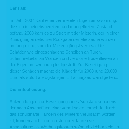
Speicherung der Daten bzw. der Logfiles ist ebenfalls Art. 6 Abs. 1 lit. f DSGVO
Der Fall:
bzw. § 25 Abs. 1 S. 1, Abs. 2 Nr. 2 TTDSG.
Aus Gründen der technischen Sicherheit, insbesondere zur Abwehr von
Angriffsversuchen auf unseren Webserver, werden diese Daten von uns
Im Jahr 2007 Kauf einer vermieteten Eigentumswohnung,
kurzzeitig gespeichert. Anhand dieser Daten ist uns ein Rückschluss auf
die sich in betriebsbereitem und mangelfreiem Zustand
einzelne Personen nicht möglich. Nach spätestens sieben Tagen werden die
Daten durch Verkürzung der IP-Adresse auf Domainebene anonymisiert, sodass
befand. 2008 kam es zu Streit mit der Mieterin, der in einer
es nicht mehr möglich ist, einen Bezug zum einzelnen Nutzer herzustellen. In
Kündigung endete. Bei Rückgabe der Mietsache wurden
anonymisierter Form werden die Daten daneben ggf. zu statistischen Zwecken
umfangreiche, von der Mieterin jüngst verursachte
verarbeitet. Eine Speicherung dieser Daten zusammen mit anderen
personenbezogenen Daten des Nutzers, ein Abgleich mit anderen
Schäden wie eingeschlagene Scheiben an Türen,
Datenbeständen oder eine Weitergabe an Dritte findet zu keinem Zeitpunkt statt.
Schimmelbefall an Wänden und zerstörte Bodenfliesen an
2. Kontaktformular
der Eigentumswohnung festgestellt. Zur Beseitigung
dieser Schäden machte die Klägerin für 2008 rund 20.000
Auf unserer Webseite ist ein Kontaktformular eingebunden, welches Sie für die
Euro als sofort abzugsfähigen Erhaltungsaufwand geltend.
elektronische Kontaktaufnahme nutzen können. Nehmen Sie diese Möglichkeit
wahr, so werden die von Ihnen in der Eingabemaske eingegebenen Daten an uns
übermittelt und gespeichert:
Die Entscheidung:
Name
E-Mail-Adresse
Aufwendungen zur Beseitigung eines Substanzschadens,
der von Ihnen eingegebene Text im Freifeld
der nach Anschaffung einer vermieteten Immobilie durch
Rechtsgrundlage für die Verarbeitung der Daten ist Art. 6 Abs. 1 lit. f DSGVO. Die
das schuldhafte Handeln des Mieters verursacht worden
Daten werden ausschließlich zur Bearbeitung der Kontaktaufnahme und der sich
ist, können auch in den ersten drei Jahren seit
anschließenden Kommunikation verwendet. Es erfolgt in diesem Zusammenhang
keine Weitergabe der Daten an Dritte. Sofern wir die Daten für andere Zwecke
Anschaffung als Werbungskosten sofort abziehbar sein. In