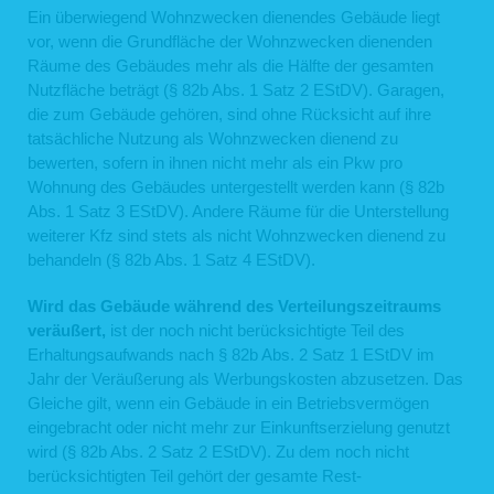
Ein überwiegend Wohnzwecken dienendes Gebäude liegt
6. Ihre Betroffenenrechte
vor, wenn die Grundfläche der Wohnzwecken dienenden
Verarbeiten wir Ihre personenbezogenen Daten, sind Sie eine betroffene Person
Räume des Gebäudes mehr als die Hälfte der gesamten
gemäß Art. 4 Nr. 1 DSGVO mit folgenden Rechten gegenüber uns:
Nutzfläche beträgt (§ 82b Abs. 1 Satz 2 EStDV). Garagen,
6.1 Auskunft
die zum Gebäude gehören, sind ohne Rücksicht auf ihre
Sie können von uns gemäß Art. 15 DSGVO eine Bestätigung darüber verlangen,
tatsächliche Nutzung als Wohnzwecken dienend zu
ob personenbezogene Daten, die Sie betreffen, von uns verarbeitet werden.
bewerten, sofern in ihnen nicht mehr als ein Pkw pro
Sofern wir Ihre personenbezogenen Daten verarbeiten, können Sie von uns über
Wohnung des Gebäudes untergestellt werden kann (§ 82b
folgende Informationen Auskunft verlangen:
Abs. 1 Satz 3 EStDV). Andere Räume für die Unterstellung
die Verarbeitungszwecke;
weiterer Kfz sind stets als nicht Wohnzwecken dienend zu
die Kategorien Ihrer personenbezogenen Daten, die wir verarbeiten;
die Empfänger bzw. die Kategorien von Empfängern, gegenüber denen
behandeln (§ 82b Abs. 1 Satz 4 EStDV).
wir Ihre personenbezogenen Daten offengelegt haben bzw. offenlegen
werden;
Wird das Gebäude während des Verteilungszeitraums
(sofern möglich) die geplante Dauer, für die wir Ihre personenbezogenen
Daten speichern oder, falls dies nicht möglich ist, die Kriterien für die
veräußert,
ist der noch nicht berücksichtigte Teil des
Festlegung der Speicherdauer;
Erhaltungsaufwands nach § 82b Abs. 2 Satz 1 EStDV im
das Bestehen eines Rechts auf Berichtigung oder Löschung der Sie
Jahr der Veräußerung als Werbungskosten abzusetzen. Das
betreffenden personenbezogenen Daten, eines Rechts auf
Einschränkung der Verarbeitung durch uns oder eines
Gleiche gilt, wenn ein Gebäude in ein Betriebsvermögen
Widerspruchsrechts gegen diese Verarbeitung;
eingebracht oder nicht mehr zur Einkunftserzielung genutzt
das Bestehen eines Beschwerderechts bei einer Aufsichtsbehörde;
alle verfügbaren Informationen über die Herkunft der Daten, sofern die
wird (§ 82b Abs. 2 Satz 2 EStDV). Zu dem noch nicht
personenbezogenen Daten nicht bei Ihnen erhoben wurden;
berücksichtigten Teil gehört der gesamte Rest-
das Bestehen einer automatisierten Entscheidungsfindung einschließlich