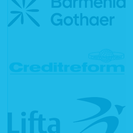
personenbezogenen Daten direkt von uns einem anderen Verantwortlichen
übermittelt werden, soweit dies technisch machbar ist. Freiheiten und Rechte
anderer Personen dürfen hierdurch nicht beeinträchtigt werden. Das Recht auf
Datenübertragbarkeit gilt nicht für eine Verarbeitung personenbezogener Daten,
die für die Wahrnehmung einer Aufgabe erforderlich ist, die im öffentlichen
Interesse liegt oder in Ausübung öffentlicher Gewalt erfolgt, die uns übertragen
wurde.
6.7 Widerspruchsrecht
Sie haben gemäß Art. 21 DSGVO das Recht, aus Gründen, die sich aus Ihrer
besonderen Situation ergeben, jederzeit gegen die Verarbeitung Ihrer
personenbezogenen Daten, die auf Grundlage von Art. 6 Abs. 1 lit. e oder f
DSGVO erfolgt, Widerspruch einzulegen; dies gilt auch für ein auf diese
Bestimmungen gestütztes Profiling. Wir verarbeiten Ihre personenbezogenen
Daten in der Folge nicht weiter, es sei denn, wir können zwingende
schutzwürdige Gründe für unsere Verarbeitung nachweisen, die Ihre Interessen,
Rechte und Freiheiten überwiegen, oder die Verarbeitung dient der
Geltendmachung, Ausübung oder Verteidigung von Rechtsansprüchen.
6.8 Recht auf Widerruf der
datenschutzrechtlichen Einwilligungserklärung
Sie haben das Recht, Ihre datenschutzrechtliche Einwilligungserklärung jederzeit
uns gegenüber zu widerrufen. Durch den Widerruf der Einwilligung wird die
Rechtmäßigkeit der aufgrund der Einwilligung bis zum Widerruf erfolgten
Verarbeitung nicht berührt.
6.9 Automatisierte Entscheidung im Einzelfall