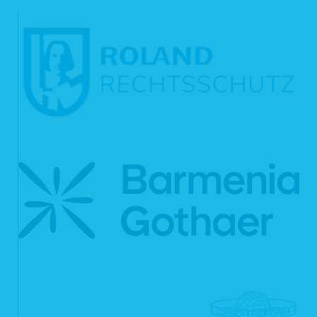
personenbezogenen Daten nicht bei Ihnen erhoben wurden;
das Bestehen einer automatisierten Entscheidungsfindung einschließlich
Profiling (Art. 22 Abs. 1 und 4 DSGVO) und – zumindest in diesen Fällen
– aussagekräftige Informationen über die involvierte Logik sowie die
Tragweite und die angestrebten Auswirkungen einer derartigen
Verarbeitung für Sie.
Ihnen steht das Recht zu, Auskunft darüber zu verlangen, ob die Sie
betreffenden personenbezogenen Daten in ein Drittland oder an eine
internationale Organisation übermittelt werden. In diesem Zusammenhang
können Sie verlangen, über die geeigneten Garantien gem. Art. 46 DSGVO im
Zusammenhang mit der Übermittlung unterrichtet zu werden.
6.2 Recht auf Berichtigung
Sie haben gemäß Art. 16 DSGVO das Recht, von uns die Berichtigung und/oder
Vervollständigung Ihrer unrichtigen personenbezogenen Daten zu verlangen.
6.3 Recht auf Löschung
Sie können von uns gemäß Art. 17 DSGVO verlangen, dass Ihre
personenbezogenen Daten unverzüglich gelöscht werden. Wir sind verpflichtet,
Ihre Daten unverzüglich zu löschen, sofern einer der folgenden Gründe zutrifft:
Ihre personenbezogenen Daten sind für die Zwecke, für die sie erhoben
oder auf sonstige Weise verarbeitet wurden, nicht mehr notwendig.
Sie widerrufen Ihre Einwilligung, auf die wir die Verarbeitung gemäß Art. 6
Abs. 1 lit. a DSGVO oder Art. 9 Abs. 2 lit. a DSGVO stützen, und es fehlt
an einer anderweitigen Rechtsgrundlage für die Verarbeitung.