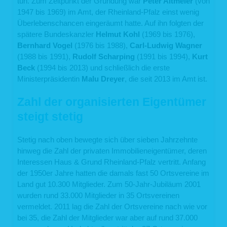
tun. Zum Zeitpunkt der Gründung war
Peter Altmeier
(von
sind an unsere Weisungen gebunden und werden von uns regelmäßig
1947 bis 1969) im Amt, der Rheinland-Pfalz einst wenig
kontrolliert. Mit den externen Dienstleistern haben wir erforderlichenfalls
Auftragsverarbeitungsverträge gem. Art. 28 DSGVO geschlossen. Zu den
Überlebenschancen eingeräumt hatte. Auf ihn folgten der
Dienstleistern gehören solche für IT-Dienstleistungen und Marketing, Kredit- und
spätere Bundeskanzler
Helmut Kohl
(1969 bis 1976),
Finanzdienstleistungsinstitute, Rechtsanwälte und Steuerberater oder
Auskunfteien.
Bernhard Vogel
(1976 bis 1988),
Carl-Ludwig Wagner
(1988 bis 1991),
Rudolf Scharping
(1991 bis 1994),
Kurt
4. Dauer der Speicherung personenbezogener Daten
Beck
(1994 bis 2013) und schließlich die erste
Die Dauer der Speicherung von personenbezogenen Daten bemisst sich nach
Ministerpräsidentin
Malu Dreyer
, die seit 2013 im Amt ist.
den jeweils einschlägigen gesetzlichen Aufbewahrungsfristen (z.B. aus dem
Handelsrecht und dem Steuerrecht). Nach Ablauf der jeweiligen Frist werden die
Zahl der organisierten Eigentümer
entsprechenden Daten routinemäßig gelöscht. Sofern Daten zur
Vertragserfüllung oder Vertragsanbahnung erforderlich sind oder unsererseits ein
steigt stetig
berechtigtes Interesse an der Weiterspeicherung besteht, werden die Daten
gelöscht, wenn sie zu diesen Zwecken nicht mehr erforderlich sind oder Sie von
Ihrem Widerrufs- oder Widerspruchsrecht Gebrauch gemacht haben.
Stetig nach oben bewegte sich über sieben Jahrzehnte
5. Verwendung von Cookies
hinweg die Zahl der privaten Immobilieneigentümer, deren
Interessen Haus & Grund Rheinland-Pfalz vertritt. Anfang
Auf unseren Webseiten setzen wir Cookies ein. Cookies werden auf Ihrem
Rechner gespeichert und von diesem an unsere Webseiten übermittelt. Ein
der 1950er Jahre hatten die damals fast 50 Ortsvereine im
Cookie enthält eine charakteristische Zeichenfolge, die eine eindeutige
Land gut 10.300 Mitglieder. Zum 50-Jahr-Jubiläum 2001
Identifizierung Deines Webbrowsers beim erneuten Aufrufen unserer Webseite
wurden rund 33.000 Mitglieder in 35 Ortsvereinen
ermöglicht.
Cookies zur Reichweitenmessung ermöglichen es uns, anonyme statistische
vermeldet. 2011 lag die Zahl der Ortsvereine nach wie vor
Informationen über die Nutzung unserer Webseite zu erhalten und zu verstehen,
bei 35, die Zahl der Mitglieder war aber auf rund 37.000
wie Besucher mit unseren Webseiten interagieren. Mithilfe dieser Cookies