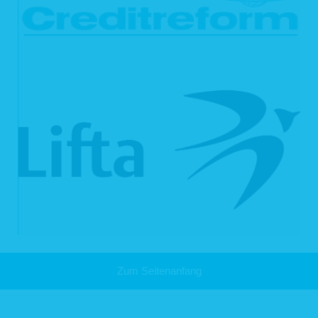
Sie legen gemäß Art. 21 Abs. 1 DSGVO Widerspruch gegen die
Verarbeitung ein und es liegen keine vorrangigen berechtigten Gründe
für die Verarbeitung vor, oder Sie legen gemäß Art. 21 Abs. 2 DSGVO
Widerspruch gegen die Verarbeitung ein.
Ihre personenbezogenen Daten wurden unrechtmäßig verarbeitet.
Die Löschung Ihrer personenbezogenen Daten ist zur Erfüllung einer
rechtlichen Verpflichtung nach dem Unionsrecht oder dem Recht der
Mitgliedsstaaten erforderlich, dem wir unterliegen.
Ihre personenbezogenen Daten wurden in Bezug auf angebotene
Dienste der Informationsgesellschaft gemäß Art. 8 Abs. 1 DSGVO
erhoben.
Haben wir Ihre personenbezogenen Daten öffentlich gemacht und sind wir
gemäß Art. 17 Abs. 1 DSGVO zu deren Löschung verpflichtet, so treffen wir
unter Berücksichtigung der verfügbaren Technologie und der
Implementierungskosten angemessene Maßnahmen, auch technischer Art, um
die für die Datenverarbeitung Verantwortlichen, die die personenbezogenen
Daten verarbeiten, darüber zu informieren, dass Sie als betroffene Person von
ihnen die Löschung aller Links zu Ihren personenbezogenen Daten oder von
Kopien oder Replikationen Ihrer personenbezogenen Daten verlangt haben.
Das Recht auf Löschung besteht nicht, soweit die Verarbeitung erforderlich ist
zur Ausübung des Rechts auf freie Meinungsäußerung und Information;
zur Erfüllung einer rechtlichen Verpflichtung, der wir unterliegen, oder zur
Zum Seitenanfang
Wahrnehmung einer Aufgabe, die im öffentlichen Interesse liegt oder in
Ausübung öffentlicher Gewalt erfolgt, die uns übertragen wurde;
aus Gründen des öffentlichen Interesses im Bereich der öffentlichen
Gesundheit (Art. 9 Abs. 2 lit. h und i sowie Art. 9 Abs. 3 DSGVO);