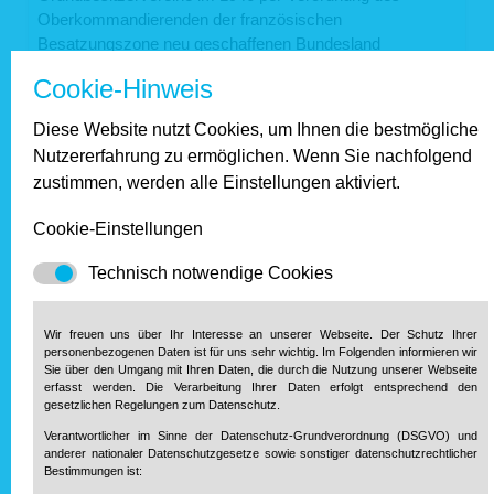
Oberkommandierenden der französischen
Besatzungszone neu geschaffenen Bundesland
Rheinland-Pfalz.
Cookie-Hinweis
Eingetragener Verein statt lockere
Diese Website nutzt Cookies, um Ihnen die bestmögliche
Gemeinschaft
Nutzererfahrung zu ermöglichen. Wenn Sie nachfolgend
zustimmen, werden alle Einstellungen aktiviert.
Am späten Vormittag waren sich die Herren einig: Aus
ihrer lockeren „Interessengemeinschaft“ soll ein
Cookie-Einstellungen
eingetragener Verein unter dem Dach der
Technisch notwendige Cookies
deutschlandweiten Haus & Grund Organisation werden.
Das Ja zur Satzung war die Geburtsstunde des
Landesverbands; an seiner Wiege standen laut Protokoll
Wir freuen uns über Ihr Interesse an unserer Webseite. Der Schutz Ihrer
die Vereine von Alzey, Andernach, Bingen, Bingerbrück,
personenbezogenen Daten ist für uns sehr wichtig. Im Folgenden informieren wir
Bad Ems, Frankenthal, Kaiserslautern, Koblenz, Konz,
Sie über den Umgang mit Ihren Daten, die durch die Nutzung unserer Webseite
erfasst werden. Die Verarbeitung Ihrer Daten erfolgt entsprechend den
Bad Kreuznach, Ludwigshafen, Mainz, Mayen,
gesetzlichen Regelungen zum Datenschutz.
Mudersbach, Neustadt an der Weinstraße,
Verantwortlicher im Sinne der Datenschutz-Grundverordnung (DSGVO) und
Niederlahnstein, Niederschelderhütte, Pirmasens, Sinzig,
anderer nationaler Datenschutzgesetze sowie sonstiger datenschutzrechtlicher
Trier, Worms und Zweibrücken.
Bestimmungen ist: