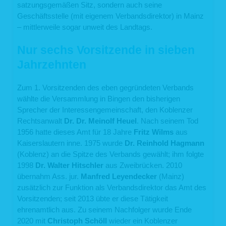
satzungsgemäßen Sitz, sondern auch seine
Zudem dienen die Logfiles der Auswertung der Systemsicherheit und -stabilität
Geschäftsstelle (mit eigenem Verbandsdirektor) in Mainz
sowie administrativen Zwecken. Rechtsgrundlage für die vorübergehende
Speicherung der Daten bzw. der Logfiles ist ebenfalls Art. 6 Abs. 1 lit. f DSGVO
– mittlerweile sogar unweit des Landtags.
bzw. § 25 Abs. 1 S. 1, Abs. 2 Nr. 2 TTDSG.
Aus Gründen der technischen Sicherheit, insbesondere zur Abwehr von
Nur sechs Vorsitzende in sieben
Angriffsversuchen auf unseren Webserver, werden diese Daten von uns
kurzzeitig gespeichert. Anhand dieser Daten ist uns ein Rückschluss auf
Jahrzehnten
einzelne Personen nicht möglich. Nach spätestens sieben Tagen werden die
Daten durch Verkürzung der IP-Adresse auf Domainebene anonymisiert, sodass
es nicht mehr möglich ist, einen Bezug zum einzelnen Nutzer herzustellen. In
Zum 1. Vorsitzenden des eben gegründeten Verbands
anonymisierter Form werden die Daten daneben ggf. zu statistischen Zwecken
verarbeitet. Eine Speicherung dieser Daten zusammen mit anderen
wählte die Versammlung in Bingen den bisherigen
personenbezogenen Daten des Nutzers, ein Abgleich mit anderen
Sprecher der Interessengemeinschaft, den Koblenzer
Datenbeständen oder eine Weitergabe an Dritte findet zu keinem Zeitpunkt statt.
Rechtsanwalt
Dr. Dr. Meinolf Heuel
. Nach seinem Tod
2. Kontaktformular
1956 hatte dieses Amt für 18 Jahre
Fritz Wilms
aus
Kaiserslautern inne. 1975 wurde
Dr. Reinhold Hagmann
Auf unserer Webseite ist ein Kontaktformular eingebunden, welches Sie für die
elektronische Kontaktaufnahme nutzen können. Nehmen Sie diese Möglichkeit
(Koblenz) an die Spitze des Verbands gewählt; ihm folgte
wahr, so werden die von Ihnen in der Eingabemaske eingegebenen Daten an uns
1998
Dr. Walter Hitschler
aus Zweibrücken. 2010
übermittelt und gespeichert:
übernahm Ass. jur.
Manfred Leyendecker
(Mainz)
Name
zusätzlich zur Funktion als Verbandsdirektor das Amt des
E-Mail-Adresse
Vorsitzenden; seit 2013 übte er diese Tätigkeit
der von Ihnen eingegebene Text im Freifeld
ehrenamtlich aus. Zu seinem Nachfolger wurde Ende
Rechtsgrundlage für die Verarbeitung der Daten ist Art. 6 Abs. 1 lit. f DSGVO. Die
Daten werden ausschließlich zur Bearbeitung der Kontaktaufnahme und der sich
2020 mit
Christoph Schöll
wieder ein Koblenzer