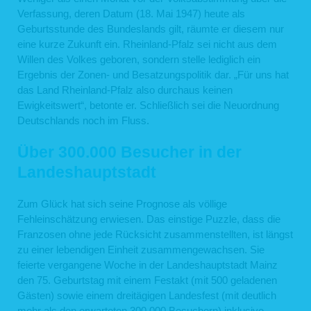
Verfassung, deren Datum (18. Mai 1947) heute als
Geburtsstunde des Bundeslands gilt, räumte er diesem nur
eine kurze Zukunft ein. Rheinland-Pfalz sei nicht aus dem
Willen des Volkes geboren, sondern stelle lediglich ein
Ergebnis der Zonen- und Besatzungspolitik dar. „Für uns hat
das Land Rheinland-Pfalz also durchaus keinen
Ewigkeitswert“, betonte er. Schließlich sei die Neuordnung
Deutschlands noch im Fluss.
Über 300.000 Besucher in der
Landeshauptstadt
Zum Glück hat sich seine Prognose als völlige
Fehleinschätzung erwiesen. Das einstige Puzzle, dass die
Franzosen ohne jede Rücksicht zusammenstellten, ist längst
zu einer lebendigen Einheit zusammengewachsen. Sie
feierte vergangene Woche in der Landeshauptstadt Mainz
den 75. Geburtstag mit einem Festakt (mit 500 geladenen
Gästen) sowie einem dreitägigen Landesfest (mit deutlich
mehr als den erwarteten 300.000 Besuchern) inklusive