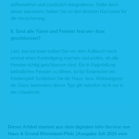
es nicht mehr möglich ist, einen Bezug zum einzelnen Nutzer herzustellen. In
aufbewahren und zusätzlich fotografieren. Sollte doch
anonymisierter Form werden die Daten daneben ggf. zu statistischen Zwecken
etwas passieren, haben Sie so den direkten Nachweis für
verarbeitet. Eine Speicherung dieser Daten zusammen mit anderen
personenbezogenen Daten des Nutzers, ein Abgleich mit anderen
die Versicherung.
Datenbeständen oder eine Weitergabe an Dritte findet zu keinem Zeitpunkt statt.
2. Kontaktformular
8. Sind alle Türen und Fenster fest ver- bzw.
geschlossen?
Auf unserer Webseite ist ein Kontaktformular eingebunden, welches Sie für die
elektronische Kontaktaufnahme nutzen können. Nehmen Sie diese Möglichkeit
wahr, so werden die von Ihnen in der Eingabemaske eingegebenen Daten an uns
Last, but not least sollten Sie vor dem Aufbruch noch
übermittelt und gespeichert:
einmal einen Kontrollgang machen und prüfen, ob alle
Name
Fenster richtig geschlossen sind. Ein in Kippstellung
E-Mail-Adresse
befindliches Fenster zu öffnen, ist für Einbrecher ein
der von Ihnen eingegebene Text im Freifeld
Kinderspiel! Schließen Sie die Haus- bzw. Wohnungstür
Rechtsgrundlage für die Verarbeitung der Daten ist Art. 6 Abs. 1 lit. f DSGVO. Die
ab. Ganz besonders dieser Tipp gilt natürlich nicht nur in
Daten werden ausschließlich zur Bearbeitung der Kontaktaufnahme und der sich
der Urlaubzeit.
anschließenden Kommunikation verwendet. Es erfolgt in diesem Zusammenhang
keine Weitergabe der Daten an Dritte. Sofern wir die Daten für andere Zwecke
verwenden, holen wir im Vorfeld Ihre Einwilligung ein. Die personenbezogenen
Daten aus der Eingabemaske werden gelöscht, wenn die jeweilige
Kommunikation mit Ihnen beendet ist, d.h. sobald sich aus den Umständen
entnehmen lässt, dass der betroffene Sachverhalt abschließend geklärt ist. Die
während des Absendevorgangs zusätzlich erhobenen personenbezogenen
Dieser Artikel stammt aus dem digitalen Info-Service von
Daten werden spätestens nach einer Frist von sieben Tagen gelöscht.
Haus & Grund Rheinland-Pfalz (Ausgabe Juli 2020 vom
3. Datenweitergabe und Empfänger