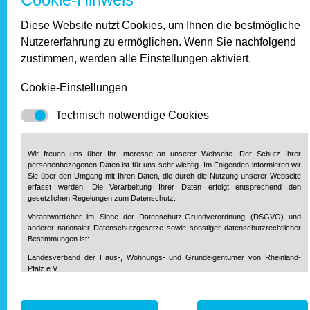
Termin 15. Mai 2022 bleibt. Das Gesetz jedenfalls enthält
bereits die Option für eine weitere Verlegung. Diese könnte
Diese Website nutzt Cookies, um Ihnen die bestmögliche
dann die Bundesregierung vornehmen – allerdings nur für
Nutzererfahrung zu ermöglichen. Wenn Sie nachfolgend
den Fall, dass Corona oder andere zwingende Gründe das
zustimmen, werden alle Einstellungen aktiviert.
erforderlich machen und der Bundesrat seine Zustimmung
erteilt.
Cookie-Einstellungen
Neuer Zensus fragt auch nach Leerstand,
Technisch notwendige Cookies
Nettokaltmiete und Energieträger
Wir freuen uns über Ihr Interesse an unserer Webseite. Der Schutz Ihrer
Bei der Gebäude- und Wohnungszählung gibt es einige
personenbezogenen Daten ist für uns sehr wichtig. Im Folgenden informieren wir
kleinere Änderungen im Vergleich zum Zensus 2011. So
Sie über den Umgang mit Ihren Daten, die durch die Nutzung unserer Webseite
erfasst werden. Die Verarbeitung Ihrer Daten erfolgt entsprechend den
werden nun zusätzlich Angaben zur Nettokaltmiete, zur
gesetzlichen Regelungen zum Datenschutz.
Leerstandsdauer und zu den Leerstandsgründen
Verantwortlicher im Sinne der Datenschutz-Grundverordnung (DSGVO) und
abgefragt. So soll es möglich sein, auch für sehr kleine
anderer nationaler Datenschutzgesetze sowie sonstiger datenschutzrechtlicher
Regionen ein detailliertes Bild von Angebot von Nachfrage
Bestimmungen ist:
zu erhalten. Gezeigt werden soll zudem, welche
Landesverband der Haus-, Wohnungs- und Grundeigentümer von Rheinland-
Auswirkungen in dieser Hinsicht die Wohnungsgröße und
Pfalz e.V.
das Baualter haben.
Diether-von-Isenburg-Str. 9-11
55116 Mainz
Telefon: 0 61 31 / 61 97 20