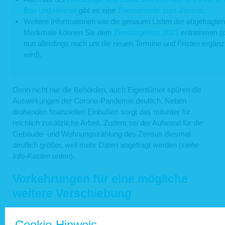
Bau und Heimat
gibt es eine
Themenseite zum Zensus
.
Weitere Informationen wie die genauen Listen der abgefragten
Merkmale können Sie dem
Zensusgesetz 2021
entnehmen (
nun allerdings noch um die neuen Termine und Fristen ergänz
wird).
Denn nicht nur die Behörden, auch Eigentümer spüren die
Auswirkungen der Corona-Pandemie deutlich. Neben
drohenden finanziellen Einbußen sorgt das mitunter für
reichlich zusätzliche Arbeit. Zudem sei der Aufwand für die
Gebäude- und Wohnungszählung des Zensus diesmal
deutlich größer, weil mehr Daten abgefragt werden (
siehe
Info-Kasten unten
).
Vorkehrungen für eine mögliche
weitere Verschiebung
Übrigens: Es ist durchaus möglich, dass es nicht beim
Cookie-Hinweis