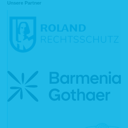
Unsere Partner
Angriffsversuchen auf unseren Webserver, werden diese Daten von uns
kurzzeitig gespeichert. Anhand dieser Daten ist uns ein Rückschluss auf einzelne
Personen nicht möglich. Nach spätestens sieben Tagen werden die Daten durch
Verkürzung der IP-Adresse auf Domainebene anonymisiert, sodass es nicht
mehr möglich ist, einen Bezug zum einzelnen Nutzer herzustellen. In
anonymisierter Form werden die Daten daneben ggf. zu statistischen Zwecken
verarbeitet. Eine Speicherung dieser Daten zusammen mit anderen
personenbezogenen Daten des Nutzers, ein Abgleich mit anderen
Datenbeständen oder eine Weitergabe an Dritte findet zu keinem Zeitpunkt statt.
2. Kontaktformular
Auf unserer Webseite ist ein Kontaktformular eingebunden, welches Sie für die
elektronische Kontaktaufnahme nutzen können. Nehmen Sie diese Möglichkeit
wahr, so werden die von Ihnen in der Eingabemaske eingegebenen Daten an uns
übermittelt und gespeichert:
Name
E-Mail-Adresse
der von Ihnen eingegebene Text im Freifeld
Rechtsgrundlage für die Verarbeitung der Daten ist Art. 6 Abs. 1 lit. f DSGVO. Die
Daten werden ausschließlich zur Bearbeitung der Kontaktaufnahme und der sich
anschließenden Kommunikation verwendet. Es erfolgt in diesem Zusammenhang
keine Weitergabe der Daten an Dritte. Sofern wir die Daten für andere Zwecke
verwenden, holen wir im Vorfeld Ihre Einwilligung ein. Die personenbezogenen
Daten aus der Eingabemaske werden gelöscht, wenn die jeweilige
Kommunikation mit Ihnen beendet ist, d.h. sobald sich aus den Umständen