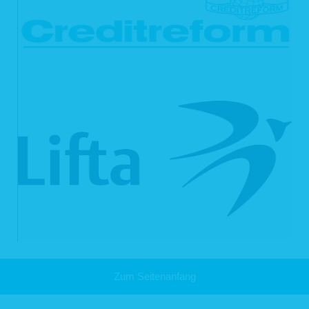
entnehmen lässt, dass der betroffene Sachverhalt abschließend geklärt ist. Die
während des Absendevorgangs zusätzlich erhobenen personenbezogenen
Daten werden spätestens nach einer Frist von sieben Tagen gelöscht.
3. Datenweitergabe und Empfänger
Eine Übermittlung Ihrer personenbezogenen Daten an Dritte findet nicht statt,
außer
wenn wir in der Beschreibung der jeweiligen Datenverarbeitung explizit
darauf hingewiesen haben,
wenn Sie Ihre ausdrückliche Einwilligung nach Art. 6 Abs. 1 S. 1 lit. a
DSGVO dazu erteilt haben,
die Weitergabe nach Art. 6 Abs. 1 S. 1 lit. f DSGVO zur Geltendmachung,
Ausübung oder Verteidigung von Rechtsansprüchen erforderlich ist und
kein Grund zur Annahme besteht, dass Sie ein überwiegendes
schutzwürdiges Interesse an der Nichtweitergabe Ihrer Daten haben,
im Fall, dass für die Weitergabe nach Art. 6 Abs. 1 S. 1 lit. c DSGVO eine
gesetzliche Verpflichtung besteht und soweit dies nach Art. 6 Abs. 1 S. 1
lit. b DSGVO für die Abwicklung von Vertragsverhältnissen mit Ihnen
erforderlich ist.
Für die Abwicklung unserer Services nutzen wir darüber hinaus externe
Dienstleister, die wir sorgfältig ausgewählt und schriftlich beauftragt haben. Sie
sind an unsere Weisungen gebunden und werden von uns regelmäßig kontrolliert.
Mit den externen Dienstleistern haben wir erforderlichenfalls
Zum Seitenanfang
Auftragsverarbeitungsverträge gem. Art. 28 DSGVO geschlossen. Zu den
Dienstleistern gehören solche für IT-Dienstleistungen und Marketing, Kredit- und
Finanzdienstleistungsinstitute, Rechtsanwälte und Steuerberater oder