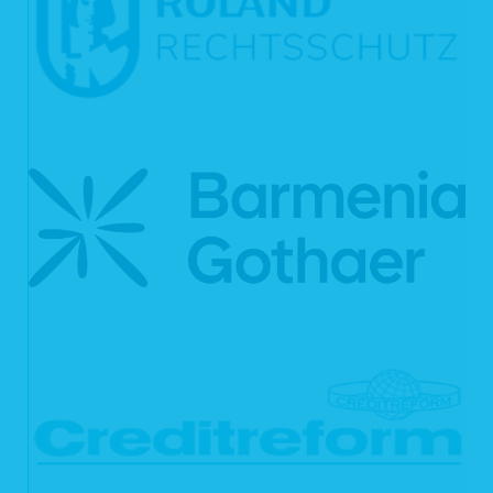
wenn die Richtigkeit Ihrer personenbezogenen Daten für eine Dauer
bestritten wird, die es uns ermöglicht, die Richtigkeit der
personenbezogenen Daten zu überprüfen;
wenn die Verarbeitung unrechtmäßig ist und Sie die Löschung der
personenbezogenen Daten ablehnen und stattdessen die Einschränkung
der Nutzung der personenbezogenen Daten verlangen;
wenn wir Ihre personenbezogenen Daten für die Zwecke der
Verarbeitung nicht länger benötigen, Sie diese jedoch zur
Geltendmachung, Ausübung oder Verteidigung von Rechtsansprüchen
brauchen, oder
wenn Sie Widerspruch gegen die Verarbeitung gemäß Art. 21 Abs. 1
DSGVO eingelegt haben und noch nicht feststeht, ob unsere
berechtigten Gründe gegenüber Ihren Gründen überwiegen.
Wurde die Verarbeitung Ihrer personenbezogenen Daten eingeschränkt, dürfen
diese Daten – von ihrer Speicherung abgesehen – nur mit Ihrer Einwilligung oder
zur Geltendmachung, Ausübung oder Verteidigung von Rechtsansprüchen oder
zum Schutz der Rechte einer anderen natürlichen oder juristischen Person oder
aus Gründen eines wichtigen öffentlichen Interesses der Union oder eines
Mitgliedsstaats verarbeitet werden. Wurde die Einschränkung der Verarbeitung
nach den o.g. Voraussetzungen eingeschränkt, werden Sie von uns unterrichtet,
bevor die Einschränkung aufgehoben wird.
6.5 Recht auf Unterrichtung
Haben Sie das Recht auf Berichtigung, Löschung oder Einschränkung der
Verarbeitung gegenüber uns geltend gemacht, sind wir gemäß Art. 19 DSGVO
verpflichtet, allen Empfängern, denen Ihre personenbezogenen Daten von uns
offengelegt wurden, diesen Umstand mitzuteilen, es sei denn, dies erweist sich