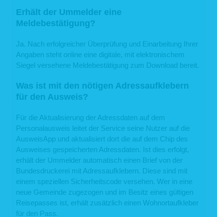
Vertragserfüllung oder Vertragsanbahnung erforderlich sind oder unsererseits ein
Erhält der Ummelder eine
berechtigtes Interesse an der Weiterspeicherung besteht, werden die Daten
gelöscht, wenn sie zu diesen Zwecken nicht mehr erforderlich sind oder Sie von
Meldebestätigung?
Ihrem Widerrufs- oder Widerspruchsrecht Gebrauch gemacht haben.
5. Verwendung von Cookies
Ja. Nach erfolgreicher Überprüfung und Einarbeitung Ihrer
Angaben steht online eine digitale, mit elektronischem
Auf unseren Webseiten setzen wir Cookies ein. Cookies werden auf Ihrem
Siegel versehene Meldebestätigung zum Download bereit.
Rechner gespeichert und von diesem an unsere Webseiten übermittelt. Ein
Cookie enthält eine charakteristische Zeichenfolge, die eine eindeutige
Identifizierung Deines Webbrowsers beim erneuten Aufrufen unserer Webseite
Was ist mit den nötigen Adressaufklebern
ermöglicht.
für den Ausweis?
Cookies zur Reichweitenmessung ermöglichen es uns, anonyme statistische
Informationen über die Nutzung unserer Webseite zu erhalten und zu verstehen,
wie Besucher mit unseren Webseiten interagieren. Mithilfe dieser Cookies
Für die Aktualisierung der Adressdaten auf dem
können wir beispielsweise die Besucherzahlen auf unseren Webseiten ermitteln
Personalausweis leitet der Service seine Nutzer auf die
und unsere Webseiteninhalte optimieren.
AusweisApp und aktualisiert dort die auf dem Chip des
6. Ihre Betroffenenrechte
Ausweises gespeicherten Adressdaten. Ist dies erfolgt,
Verarbeiten wir Ihre personenbezogenen Daten, sind Sie eine betroffene Person
erhält der Ummelder automatisch einen Brief von der
gemäß Art. 4 Nr. 1 DSGVO mit folgenden Rechten gegenüber uns:
Bundesdruckerei mit Adressaufklebern. Diese sind mit
6.1 Auskunft
einem speziellen Sicherheitscode versehen. Wer in eine
neue Gemeinde zugezogen und im Besitz eines gültigen
Sie können von uns gemäß Art. 15 DSGVO eine Bestätigung darüber verlangen,
Reisepasses ist, erhält zusätzlich einen Wohnortaufkleber
ob personenbezogene Daten, die Sie betreffen, von uns verarbeitet werden.
Sofern wir Ihre personenbezogenen Daten verarbeiten, können Sie von uns über
für den Pass.