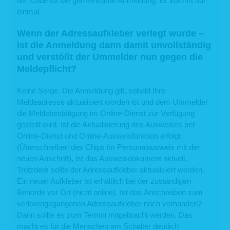
der Code für die gemeinsame Anmeldung. Er kommt nur
6.2 Recht auf Berichtigung
einmal.
Sie haben gemäß Art. 16 DSGVO das Recht, von uns die Berichtigung und/oder
Vervollständigung Ihrer unrichtigen personenbezogenen Daten zu verlangen.
Wenn der Adressaufkleber verlegt wurde –
6.3 Recht auf Löschung
ist die Anmeldung dann damit unvollständig
und verstößt der Ummelder nun gegen die
Sie können von uns gemäß Art. 17 DSGVO verlangen, dass Ihre
personenbezogenen Daten unverzüglich gelöscht werden. Wir sind verpflichtet,
Meldepflicht?
Ihre Daten unverzüglich zu löschen, sofern einer der folgenden Gründe zutrifft:
Ihre personenbezogenen Daten sind für die Zwecke, für die sie erhoben
Keine Sorge. Die Anmeldung gilt, sobald Ihre
oder auf sonstige Weise verarbeitet wurden, nicht mehr notwendig.
Meldeadresse aktualisiert worden ist und dem Ummelder
Sie widerrufen Ihre Einwilligung, auf die wir die Verarbeitung gemäß Art. 6
die Meldebestätigung im Online-Dienst zur Verfügung
Abs. 1 lit. a DSGVO oder Art. 9 Abs. 2 lit. a DSGVO stützen, und es fehlt
an einer anderweitigen Rechtsgrundlage für die Verarbeitung.
gestellt wird. Ist die Aktualisierung des Ausweises per
Sie legen gemäß Art. 21 Abs. 1 DSGVO Widerspruch gegen die
Online-Dienst und Online-Ausweisfunktion erfolgt
Verarbeitung ein und es liegen keine vorrangigen berechtigten Gründe
für die Verarbeitung vor, oder Sie legen gemäß Art. 21 Abs. 2 DSGVO
(Überschreiben des Chips im Personalausweis mit der
Widerspruch gegen die Verarbeitung ein.
neuen Anschrift), ist das Ausweisdokument aktuell.
Ihre personenbezogenen Daten wurden unrechtmäßig verarbeitet.
Trotzdem sollte der Adressaufkleber aktualisiert werden.
Die Löschung Ihrer personenbezogenen Daten ist zur Erfüllung einer
rechtlichen Verpflichtung nach dem Unionsrecht oder dem Recht der
Ein neuer Aufkleber ist erhältlich bei der zuständigen
Mitgliedsstaaten erforderlich, dem wir unterliegen.
Behörde vor Ort (nicht online). Ist das Anschreiben zum
Ihre personenbezogenen Daten wurden in Bezug auf angebotene
verlorengegangenen Adressaufkleber noch vorhanden?
Dienste der Informationsgesellschaft gemäß Art. 8 Abs. 1 DSGVO
erhoben.
Dann sollte es zum Termin mitgebracht werden. Das
macht es für die Menschen am Schalter deutlich
Haben wir Ihre personenbezogenen Daten öffentlich gemacht und sind wir