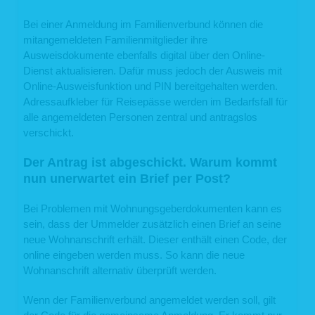
folgende Informationen Auskunft verlangen:
die Verarbeitungszwecke;
Bei einer Anmeldung im Familienverbund können die
die Kategorien Ihrer personenbezogenen Daten, die wir verarbeiten;
mitangemeldeten Familienmitglieder ihre
die Empfänger bzw. die Kategorien von Empfängern, gegenüber denen
Ausweisdokumente ebenfalls digital über den Online-
wir Ihre personenbezogenen Daten offengelegt haben bzw. offenlegen
werden;
Dienst aktualisieren. Dafür muss jedoch der Ausweis mit
(sofern möglich) die geplante Dauer, für die wir Ihre personenbezogenen
Online-Ausweisfunktion und PIN bereitgehalten werden.
Daten speichern oder, falls dies nicht möglich ist, die Kriterien für die
Festlegung der Speicherdauer;
Adressaufkleber für Reisepässe werden im Bedarfsfall für
das Bestehen eines Rechts auf Berichtigung oder Löschung der Sie
alle angemeldeten Personen zentral und antragslos
betreffenden personenbezogenen Daten, eines Rechts auf
verschickt.
Einschränkung der Verarbeitung durch uns oder eines
Widerspruchsrechts gegen diese Verarbeitung;
das Bestehen eines Beschwerderechts bei einer Aufsichtsbehörde;
Der Antrag ist abgeschickt. Warum kommt
alle verfügbaren Informationen über die Herkunft der Daten, sofern die
nun unerwartet ein Brief per Post?
personenbezogenen Daten nicht bei Ihnen erhoben wurden;
das Bestehen einer automatisierten Entscheidungsfindung einschließlich
Profiling (Art. 22 Abs. 1 und 4 DSGVO) und – zumindest in diesen Fällen
Bei Problemen mit Wohnungsgeberdokumenten kann es
– aussagekräftige Informationen über die involvierte Logik sowie die
sein, dass der Ummelder zusätzlich einen Brief an seine
Tragweite und die angestrebten Auswirkungen einer derartigen
Verarbeitung für Sie.
neue Wohnanschrift erhält. Dieser enthält einen Code, der
Ihnen steht das Recht zu, Auskunft darüber zu verlangen, ob die Sie
online eingeben werden muss. So kann die neue
betreffenden personenbezogenen Daten in ein Drittland oder an eine
Wohnanschrift alternativ überprüft werden.
internationale Organisation übermittelt werden. In diesem Zusammenhang
können Sie verlangen, über die geeigneten Garantien gem. Art. 46 DSGVO im
Zusammenhang mit der Übermittlung unterrichtet zu werden.
Wenn der Familienverbund angemeldet werden soll, gilt