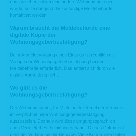
und zwischenzeitlich eine andere Wohnung bezogen
personenbezogenen Daten des Nutzers, ein Abgleich mit anderen
Datenbeständen oder eine Weitergabe an Dritte findet zu keinem Zeitpunkt statt.
wurde, sollte dringend die zuständige Meldebehörde
kontaktiert werden.
2. Kontaktformular
Auf unserer Webseite ist ein Kontaktformular eingebunden, welches Sie für die
Warum braucht die Meldebehörde eine
elektronische Kontaktaufnahme nutzen können. Nehmen Sie diese Möglichkeit
digitale Kopie der
wahr, so werden die von Ihnen in der Eingabemaske eingegebenen Daten an uns
übermittelt und gespeichert:
Wohnungsgeberbestätigung?
Name
E-Mail-Adresse
Beim Anmeldevorgang eines Einzugs ist rechtlich die
der von Ihnen eingegebene Text im Freifeld
Vorlage der Wohnungsgeberbestätigung bei der
Rechtsgrundlage für die Verarbeitung der Daten ist Art. 6 Abs. 1 lit. f DSGVO. Die
Meldebehörde erforderlich. Das ändert sich durch die
Daten werden ausschließlich zur Bearbeitung der Kontaktaufnahme und der sich
digitale Anmeldung nicht.
anschließenden Kommunikation verwendet. Es erfolgt in diesem Zusammenhang
keine Weitergabe der Daten an Dritte. Sofern wir die Daten für andere Zwecke
verwenden, holen wir im Vorfeld Ihre Einwilligung ein. Die personenbezogenen
Wo gibt es die
Daten aus der Eingabemaske werden gelöscht, wenn die jeweilige
Wohnungsgeberbestätigung?
Kommunikation mit Ihnen beendet ist, d.h. sobald sich aus den Umständen
entnehmen lässt, dass der betroffene Sachverhalt abschließend geklärt ist. Die
während des Absendevorgangs zusätzlich erhobenen personenbezogenen
Der Wohnungsgeber, für Mieter in der Regel der Vermieter,
Daten werden spätestens nach einer Frist von sieben Tagen gelöscht.
ist verpflichtet, eine Wohnungsgeberbestätigung
3. Datenweitergabe und Empfänger
auszustellen. Deshalb wird diese umgangssprachlich
auch Vermieterbescheinigung genannt. Dieses Dokument
Eine Übermittlung Ihrer personenbezogenen Daten an Dritte findet nicht statt,
außer
dient der Vorlage bei der Behörde. Viele Kommunen bieten