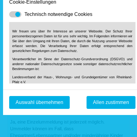
Cookie-Einstellungen
Ist es möglich, Familienmitglieder gleich mit
Technisch notwendige Cookies
anzumelden?
Ein Ehepartner/Lebenspartner und/oder minderjährige
Wir freuen uns über Ihr Interesse an unserer Webseite. Der Schutz Ihrer
Kinder, die bereits an derselben Anschrift wie der
personenbezogenen Daten ist für uns sehr wichtig. Im Folgenden informieren wir
Ummelder gemeldet sind, werden vom Online-Dienst
Sie über den Umgang mit Ihren Daten, die durch die Nutzung unserer Webseite
erfasst werden. Die Verarbeitung Ihrer Daten erfolgt entsprechend den
angezeigt. Der Ummeldende kann so die
gesetzlichen Regelungen zum Datenschutz.
Wohnsitzanmeldung im Familienverbund durchführen.
Verantwortlicher im Sinne der Datenschutz-Grundverordnung (DSGVO) und
Erforderlich ist hierfür lediglich eine Bestätigung der
anderer nationaler Datenschutzgesetze sowie sonstiger datenschutzrechtlicher
Berechtigung: Die durchführende Person handelt im Sinne
Bestimmungen ist:
bzw. mit Einverständnis der anderen Personen, deren
Landesverband der Haus-, Wohnungs- und Grundeigentümer von Rheinland-
Daten anschließend ebenfalls angezeigt werden.
Pfalz e.V.
Diether-von-Isenburg-Str. 9-11
55116 Mainz
Kann auch eine Einzelanmeldung erfolgen,
Telefon: 0 61 31 / 61 97 20
obwohl an der Meldeadresse weitere
Auswahl übernehmen
Allen zustimmen
Telefax: 0 61 31 / 61 98 68
info@hausundgrund-rlp.de
E-Mail:
Familienmitglieder gemeldet sind?
1. Bereitstellung der Webseite und Speicherung in Logfiles
Ja, eine Einzelummeldung ist jederzeit möglich.
Bei Aufruf unserer Webseite ist es technisch notwendig, dass über Ihren
Ummelder können im Fall, dass
Internetbrowser Daten an unseren Webserver übermittelt werden. So werden
Ehepartner/Lebenspartner und/oder minderjährige Kinder
während einer laufenden Verbindung zur Kommunikation zwischen Ihrem