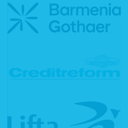
Handelsrecht und dem Steuerrecht). Nach Ablauf der jeweiligen Frist werden die
entsprechenden Daten routinemäßig gelöscht. Sofern Daten zur
Vertragserfüllung oder Vertragsanbahnung erforderlich sind oder unsererseits ein
berechtigtes Interesse an der Weiterspeicherung besteht, werden die Daten
gelöscht, wenn sie zu diesen Zwecken nicht mehr erforderlich sind oder Sie von
Ihrem Widerrufs- oder Widerspruchsrecht Gebrauch gemacht haben.
5. Verwendung von Cookies
Auf unseren Webseiten setzen wir Cookies ein. Cookies werden auf Ihrem
Rechner gespeichert und von diesem an unsere Webseiten übermittelt. Ein
Cookie enthält eine charakteristische Zeichenfolge, die eine eindeutige
Identifizierung Deines Webbrowsers beim erneuten Aufrufen unserer Webseite
ermöglicht.
Cookies zur Reichweitenmessung ermöglichen es uns, anonyme statistische
Informationen über die Nutzung unserer Webseite zu erhalten und zu verstehen,
wie Besucher mit unseren Webseiten interagieren. Mithilfe dieser Cookies
können wir beispielsweise die Besucherzahlen auf unseren Webseiten ermitteln
und unsere Webseiteninhalte optimieren.
6. Ihre Betroffenenrechte
Verarbeiten wir Ihre personenbezogenen Daten, sind Sie eine betroffene Person
gemäß Art. 4 Nr. 1 DSGVO mit folgenden Rechten gegenüber uns:
6.1 Auskunft
Sie können von uns gemäß Art. 15 DSGVO eine Bestätigung darüber verlangen,