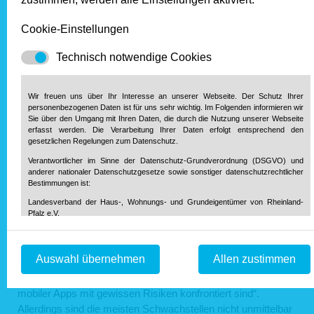
Schwachstellen nicht zeitnah
behoben
Cookie-Einstellungen
Zudem sieht das BSI Verbesserungsbedarf bezüglich des
Technisch notwendige Cookies
Umgangs der Hersteller mit Sicherheitslücken. Bei mehr als
der Hälfte existierte keine Responsible Disclosure Policy; in
Wir freuen uns über Ihr Interesse an unserer Webseite. Der Schutz Ihrer
einem Fall wurde festgestellt, dass Schwachstellen nicht
personenbezogenen Daten ist für uns sehr wichtig. Im Folgenden informieren wir
zeitnah behoben wurden. Ansprechpartner für
Sie über den Umgang mit Ihren Daten, die durch die Nutzung unserer Webseite
erfasst werden. Die Verarbeitung Ihrer Daten erfolgt entsprechend den
Schwachstellen ist zumeist der Kundensupport. Es gibt keine
gesetzlichen Regelungen zum Datenschutz.
gesondert ausgewiesene einheitliche Kontaktadresse hierfür,
Verantwortlicher im Sinne der Datenschutz-Grundverordnung (DSGVO) und
wie sie etwa die neue EU-Verordnung Cyber Resilience Act
anderer nationaler Datenschutzgesetze sowie sonstiger datenschutzrechtlicher
(CRA) künftig vorschreibt.
Bestimmungen ist:
Landesverband der Haus-, Wohnungs- und Grundeigentümer von Rheinland-
Fazit: Risiken, aber kein Grund zur
Pfalz e.V.
Diether-von-Isenburg-Str. 9-11
Panik
55116 Mainz
Telefon: 0 61 31 / 61 97 20
Auswahl übernehmen
Allen zustimmen
Telefax: 0 61 31 / 61 98 68
Die Analysen des BSI zeigen, „dass Verbraucherinnen und
info@hausundgrund-rlp.de
E-Mail:
Verbraucher bei der Nutzung smarter Geräte und deren
mobiler Apps mit gewissen Risiken konfrontiert sind“.
1. Bereitstellung der Webseite und Speicherung in Logfiles
Allerdings sind die meisten Schwachstellen nicht unmittelbar