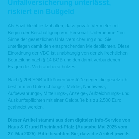
Unfallversicherung unterlässt,
Name
riskiert ein Bußgeld
E-Mail-Adresse
der von Ihnen eingegebene Text im Freifeld
Als Fazit bleibt festzuhalten, dass private Vermieter mit
Rechtsgrundlage für die Verarbeitung der Daten ist Art. 6 Abs. 1 lit. f DSGVO. Die
Daten werden ausschließlich zur Bearbeitung der Kontaktaufnahme und der sich
Beginn der Beschäftigung von Personal „Unternehmer“ im
anschließenden Kommunikation verwendet. Es erfolgt in diesem Zusammenhang
Sinne der gesetzlichen Unfallversicherung sind. Sie
keine Weitergabe der Daten an Dritte. Sofern wir die Daten für andere Zwecke
unterliegen damit den entsprechenden Meldepflichten. Diese
verwenden, holen wir im Vorfeld Ihre Einwilligung ein. Die personenbezogenen
Daten aus der Eingabemaske werden gelöscht, wenn die jeweilige
Einordnung der VBG ist unabhängig von der zivilrechtlichen
Kommunikation mit Ihnen beendet ist, d.h. sobald sich aus den Umständen
Beurteilung nach § 14 BGB und den damit verbundenen
entnehmen lässt, dass der betroffene Sachverhalt abschließend geklärt ist. Die
Fragen des Verbraucherschutzes.
während des Absendevorgangs zusätzlich erhobenen personenbezogenen
Daten werden spätestens nach einer Frist von sieben Tagen gelöscht.
Nach § 209 SGB VII können Verstöße gegen die gesetzlich
3. Datenweitergabe und Empfänger
bestimmten Unterrichtungs-, Melde-, Nachweis-,
Eine Übermittlung Ihrer personenbezogenen Daten an Dritte findet nicht statt,
Aufbewahrungs-, Mitteilungs-, Anzeige-, Aufzeichnungs- und
außer
Auskunftspflichten mit einer Geldbuße bis zu 2.500 Euro
wenn wir in der Beschreibung der jeweiligen Datenverarbeitung explizit
geahndet werden.
darauf hingewiesen haben,
wenn Sie Ihre ausdrückliche Einwilligung nach Art. 6 Abs. 1 S. 1 lit. a
DSGVO dazu erteilt haben,
Diese
r Artikel stammt aus dem digitalen Info-Service von
die Weitergabe nach Art. 6 Abs. 1 S. 1 lit. f DSGVO zur Geltendmachung,
Haus & Grund Rheinland-Pfalz (Ausgabe Mai 2025 vom
Ausübung oder Verteidigung von Rechtsansprüchen erforderlich ist und
27. Mai 2025). Bitte beachten Sie, dass die Artikel jeweils
kein Grund zur Annahme besteht, dass Sie ein überwiegendes
schutzwürdiges Interesse an der Nichtweitergabe Ihrer Daten haben,