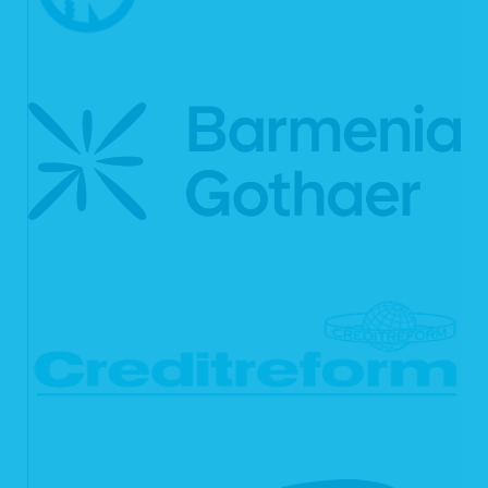
Rechner gespeichert und von diesem an unsere Webseiten übermittelt. Ein
Cookie enthält eine charakteristische Zeichenfolge, die eine eindeutige
Identifizierung Deines Webbrowsers beim erneuten Aufrufen unserer Webseite
ermöglicht.
Cookies zur Reichweitenmessung ermöglichen es uns, anonyme statistische
Informationen über die Nutzung unserer Webseite zu erhalten und zu verstehen,
wie Besucher mit unseren Webseiten interagieren. Mithilfe dieser Cookies
können wir beispielsweise die Besucherzahlen auf unseren Webseiten ermitteln
und unsere Webseiteninhalte optimieren.
6. Ihre Betroffenenrechte
Verarbeiten wir Ihre personenbezogenen Daten, sind Sie eine betroffene Person
gemäß Art. 4 Nr. 1 DSGVO mit folgenden Rechten gegenüber uns:
6.1 Auskunft
Sie können von uns gemäß Art. 15 DSGVO eine Bestätigung darüber verlangen,
ob personenbezogene Daten, die Sie betreffen, von uns verarbeitet werden.
Sofern wir Ihre personenbezogenen Daten verarbeiten, können Sie von uns über
folgende Informationen Auskunft verlangen:
die Verarbeitungszwecke;
die Kategorien Ihrer personenbezogenen Daten, die wir verarbeiten;
die Empfänger bzw. die Kategorien von Empfängern, gegenüber denen
wir Ihre personenbezogenen Daten offengelegt haben bzw. offenlegen
werden;
(sofern möglich) die geplante Dauer, für die wir Ihre personenbezogenen
Daten speichern oder, falls dies nicht möglich ist, die Kriterien für die