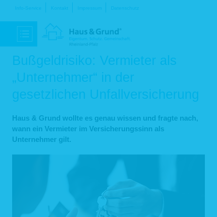
Navigation
Info-Service
Kontakt
Impressum
Datenschutz
überspringen
Bußgeldrisiko: Vermieter als
„Unternehmer“ in der
gesetzlichen Unfallversicherung
Haus & Grund wollte es genau wissen und fragte nach,
wann ein Vermieter im Versicherungssinn als
Unternehmer gilt.