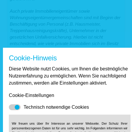
Auch private Immobilieneigentümer sowie
Wohnungseigentümergemeinschaften sind mit Beginn der
Beschäftigung von Personal (z.B. Hausmeister,
Treppenhausreinigungskräfte), Unternehmer in der
gesetzlichen Unfallversicherung. Hierbei ist nicht
entscheidend, wie viele private Immobilien sich im Besitz
befinden bzw. vermietet werden.
Cookie-Hinweis
In der gesetzlichen Unfallversicherung ist jeder
Diese Website nutzt Cookies, um Ihnen die bestmögliche
Beschäftigte ohne Rücksicht auf Alter, Geschlecht, Höhe
seines Einkommens und unabhängig davon, ob es sich
Nutzererfahrung zu ermöglichen. Wenn Sie nachfolgend
um eine ständige oder nur vorübergehende Tätigkeit
zustimmen, werden alle Einstellungen aktiviert.
handelt, nach den Bestimmungen der SS 2 ff. SGB VII
gegen die Folgen von Arbeitsunfällen und
Cookie-Einstellungen
Berufskrankheiten versichert.
Technisch notwendige Cookies
Sobald Mitarbeiter beschäftigt werden, müssen diese bei
der Berufsgenossenschaft angemeldet werden und die
Wir freuen uns über Ihr Interesse an unserer Webseite. Der Schutz Ihrer
Entgelte nachgewiesen werden. Bei der Vermietung
personenbezogenen Daten ist für uns sehr wichtig. Im Folgenden informieren wir