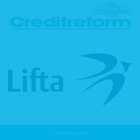
Dienstleistern gehören solche für IT-Dienstleistungen und Marketing, Kredit- und
Finanzdienstleistungsinstitute, Rechtsanwälte und Steuerberater oder
Auskunfteien.
4. Dauer der Speicherung personenbezogener Daten
Die Dauer der Speicherung von personenbezogenen Daten bemisst sich nach
den jeweils einschlägigen gesetzlichen Aufbewahrungsfristen (z.B. aus dem
Handelsrecht und dem Steuerrecht). Nach Ablauf der jeweiligen Frist werden die
entsprechenden Daten routinemäßig gelöscht. Sofern Daten zur
Vertragserfüllung oder Vertragsanbahnung erforderlich sind oder unsererseits ein
berechtigtes Interesse an der Weiterspeicherung besteht, werden die Daten
gelöscht, wenn sie zu diesen Zwecken nicht mehr erforderlich sind oder Sie von
Ihrem Widerrufs- oder Widerspruchsrecht Gebrauch gemacht haben.
5. Verwendung von Cookies
Auf unseren Webseiten setzen wir Cookies ein. Cookies werden auf Ihrem
Rechner gespeichert und von diesem an unsere Webseiten übermittelt. Ein
Cookie enthält eine charakteristische Zeichenfolge, die eine eindeutige
Identifizierung Deines Webbrowsers beim erneuten Aufrufen unserer Webseite
ermöglicht.
Cookies zur Reichweitenmessung ermöglichen es uns, anonyme statistische
Informationen über die Nutzung unserer Webseite zu erhalten und zu verstehen,
wie Besucher mit unseren Webseiten interagieren. Mithilfe dieser Cookies
können wir beispielsweise die Besucherzahlen auf unseren Webseiten ermitteln
und unsere Webseiteninhalte optimieren.
Zum Seitenanfang
6. Ihre Betroffenenrechte