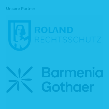
Kommunikation mit Ihnen beendet ist, d.h. sobald sich aus den Umständen
entnehmen lässt, dass der betroffene Sachverhalt abschließend geklärt ist. Die
Unsere Partner
während des Absendevorgangs zusätzlich erhobenen personenbezogenen
Daten werden spätestens nach einer Frist von sieben Tagen gelöscht.
3. Datenweitergabe und Empfänger
Eine Übermittlung Ihrer personenbezogenen Daten an Dritte findet nicht statt,
außer
wenn wir in der Beschreibung der jeweiligen Datenverarbeitung explizit
darauf hingewiesen haben,
wenn Sie Ihre ausdrückliche Einwilligung nach Art. 6 Abs. 1 S. 1 lit. a
DSGVO dazu erteilt haben,
die Weitergabe nach Art. 6 Abs. 1 S. 1 lit. f DSGVO zur Geltendmachung,
Ausübung oder Verteidigung von Rechtsansprüchen erforderlich ist und
kein Grund zur Annahme besteht, dass Sie ein überwiegendes
schutzwürdiges Interesse an der Nichtweitergabe Ihrer Daten haben,
im Fall, dass für die Weitergabe nach Art. 6 Abs. 1 S. 1 lit. c DSGVO eine
gesetzliche Verpflichtung besteht und soweit dies nach Art. 6 Abs. 1 S. 1
lit. b DSGVO für die Abwicklung von Vertragsverhältnissen mit Ihnen
erforderlich ist.
Für die Abwicklung unserer Services nutzen wir darüber hinaus externe
Dienstleister, die wir sorgfältig ausgewählt und schriftlich beauftragt haben. Sie
sind an unsere Weisungen gebunden und werden von uns regelmäßig
kontrolliert. Mit den externen Dienstleistern haben wir erforderlichenfalls
Auftragsverarbeitungsverträge gem. Art. 28 DSGVO geschlossen. Zu den