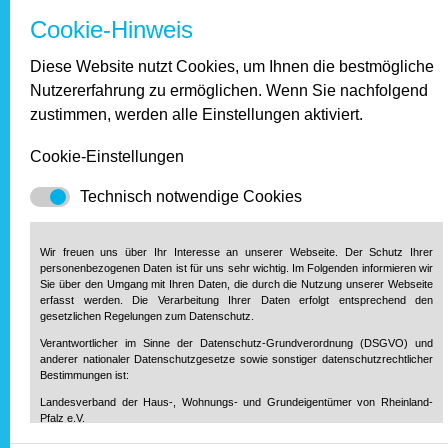
stritten die Parteien zudem über den von der Mieterin
Cookie-Hinweis
verlegten Laminatfußboden. Diesen ließ sie bei ihrem Auszug
in der Wohnung zurück und verlangte dafür im Gegenzug
Diese Website nutzt Cookies, um Ihnen die bestmögliche
Kostenersatz. Doch auch in dieser Frage entschied das
Nutzererfahrung zu ermöglichen. Wenn Sie nachfolgend
Amtsgericht im Sinne der Vermieter: Spätestens bei der
zustimmen, werden alle Einstellungen aktiviert.
Rückgabe der Wohnung müssen Einrichtungen, die Mieter
eingebracht haben, grundsätzlich entfernt werden. Das gelte
Cookie-Einstellungen
auch für Laminat. Vermieter können zudem das Entfernen
und die Wegnahme dieser Einbauten verlangen. Sie müssen
Technisch notwendige Cookies
nur dann die Kosten erstatten, wenn das entweder vorher
vereinbart wurde oder sie die Wegnahme verweigern. Beides
war hier jedoch nicht der Fall.
Wir freuen uns über Ihr Interesse an unserer Webseite. Der Schutz Ihrer
personenbezogenen Daten ist für uns sehr wichtig. Im Folgenden informieren wir
Sie über den Umgang mit Ihren Daten, die durch die Nutzung unserer Webseite
erfasst werden. Die Verarbeitung Ihrer Daten erfolgt entsprechend den
Mehr Informationen
gesetzlichen Regelungen zum Datenschutz.
Verantwortlicher im Sinne der Datenschutz-Grundverordnung (DSGVO) und
Tipp: Übergabeprotokoll verwenden
anderer nationaler Datenschutzgesetze sowie sonstiger datenschutzrechtlicher
Bestimmungen ist:
Haus & Grund rät allen Vermietern, den Zustand der
Landesverband der Haus-, Wohnungs- und Grundeigentümer von Rheinland-
Wohnung bei der Übergabe stets in einem Protokoll
Pfalz e.V.
Diether-von-Isenburg-Str. 9-11
festzuhalten und dieses auch vom Mieter unterschreiben