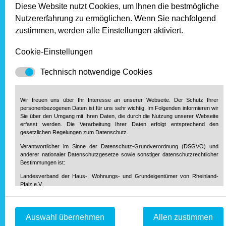
Diese Website nutzt Cookies, um Ihnen die bestmögliche
insbesondere in bestehenden Mietverhältnissen. Es zeigt
Nutzererfahrung zu ermöglichen. Wenn Sie nachfolgend
sich, dass nur bei einem Viertel aller Mietverhältnisse die
zustimmen, werden alle Einstellungen aktiviert.
Miete nachträglich erhöht wurde. Dabei nehmen die Anteile
der Mietverhältnisse mit Mieterhöhung mit zunehmendem
Cookie-Einstellungen
Alter des Mietvertrags naturgemäß zu. Aber auch noch bei
älteren Verträgen, die vor 2009 abgeschlossen wurden,
Technisch notwendige Cookies
wurde in 36 Prozent der Fälle die Miete nicht erhöht. Als
Rechtsgrundlage für Mieterhöhungen wählen
Privateigentümer mit 42 Prozent häufig den Weg der
Wir freuen uns über Ihr Interesse an unserer Webseite. Der Schutz Ihrer
einvernehmlichen Mieterhöhung nach § 557 BGB, der bei
personenbezogenen Daten ist für uns sehr wichtig. Im Folgenden informieren wir
Sie über den Umgang mit Ihren Daten, die durch die Nutzung unserer Webseite
anderen Anbietergruppen auf dem Mietwohnungsmarkt keine
erfasst werden. Die Verarbeitung Ihrer Daten erfolgt entsprechend den
Rolle spielt. Die detaillierte Analyse der konkreten Anlässe für
gesetzlichen Regelungen zum Datenschutz.
die Mieterhöhung verdeutlicht allerdings, dass häufig auch
Verantwortlicher im Sinne der Datenschutz-Grundverordnung (DSGVO) und
bei Modernisierungsmaßnahmen Mieterhöhungen nach §
anderer nationaler Datenschutzgesetze sowie sonstiger datenschutzrechtlicher
Bestimmungen ist:
557 BGB und nicht über eine Modernisierungsumlage nach §
559 BGB vereinbart werden.
Landesverband der Haus-, Wohnungs- und Grundeigentümer von Rheinland-
Pfalz e.V.
Diether-von-Isenburg-Str. 9-11
Fazit: Private Vermieter werden
55116 Mainz
Telefon: 0 61 31 / 61 97 20
dringender denn je gebraucht!
Auswahl übernehmen
Allen zustimmen
Telefax: 0 61 31 / 61 98 68
info@hausundgrund-rlp.de
E-Mail: