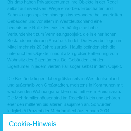
Bis dato haben Privateigentümer ihre Objekte in der Regel
selbst auf investivem Wege erworben. Erbschaften und
Schenkungen spielen hingegen insbesondere bei ungeteilten
Gebäuden und vor allem in Westdeutschland eine
bedeutsame Rolle. Es existiert häufig eine hohe
Verbundenheit zum Vermietungsobjekt, die in einer hohen
Bestandsorientierung Ausdruck findet: Die Erwerbe liegen im
Mittel mehr als 20 Jahre zurück. Häufig befinden sich die
untersuchten Objekte in nicht allzu großer Entfernung vom
Wohnsitz des Eigentümers. Bei Gebäuden lebt der
Eigentümer in jedem vierten Fall sogar selbst in dem Objekt.
Die Bestände liegen dabei größtenteils in Westdeutschland
und außerhalb von Großstädten, meistens in Kommunen mit
wachsenden Wohnungsmärkten und mittlerem Preisniveau.
Die Mehrfamilienhäuser sind im Regelfall klein und gehören
eher den mittleren bis älteren Baujahren an. So wurden
lediglich 5 Prozent der Mehrfamilienhäuser nach 2004
errichtet.
Cookie-Hinweis
Privateigentümer erhöhen relativ selten die Miete,