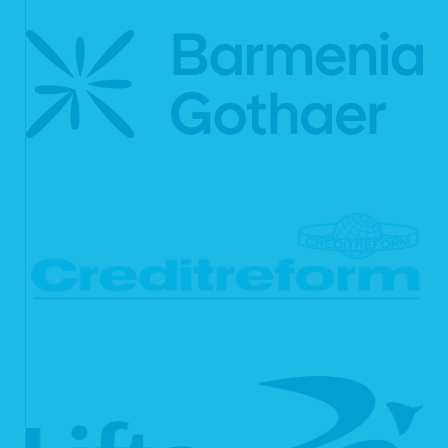
Ihnen steht das Recht zu, Auskunft darüber zu verlangen, ob die Sie
betreffenden personenbezogenen Daten in ein Drittland oder an eine
internationale Organisation übermittelt werden. In diesem Zusammenhang
können Sie verlangen, über die geeigneten Garantien gem. Art. 46 DSGVO im
Zusammenhang mit der Übermittlung unterrichtet zu werden.
6.2 Recht auf Berichtigung
Sie haben gemäß Art. 16 DSGVO das Recht, von uns die Berichtigung und/oder
Vervollständigung Ihrer unrichtigen personenbezogenen Daten zu verlangen.
6.3 Recht auf Löschung
Sie können von uns gemäß Art. 17 DSGVO verlangen, dass Ihre
personenbezogenen Daten unverzüglich gelöscht werden. Wir sind verpflichtet,
Ihre Daten unverzüglich zu löschen, sofern einer der folgenden Gründe zutrifft:
Ihre personenbezogenen Daten sind für die Zwecke, für die sie erhoben
oder auf sonstige Weise verarbeitet wurden, nicht mehr notwendig.
Sie widerrufen Ihre Einwilligung, auf die wir die Verarbeitung gemäß Art. 6
Abs. 1 lit. a DSGVO oder Art. 9 Abs. 2 lit. a DSGVO stützen, und es fehlt
an einer anderweitigen Rechtsgrundlage für die Verarbeitung.
Sie legen gemäß Art. 21 Abs. 1 DSGVO Widerspruch gegen die
Verarbeitung ein und es liegen keine vorrangigen berechtigten Gründe
für die Verarbeitung vor, oder Sie legen gemäß Art. 21 Abs. 2 DSGVO
Widerspruch gegen die Verarbeitung ein.
Ihre personenbezogenen Daten wurden unrechtmäßig verarbeitet.
Die Löschung Ihrer personenbezogenen Daten ist zur Erfüllung einer
rechtlichen Verpflichtung nach dem Unionsrecht oder dem Recht der