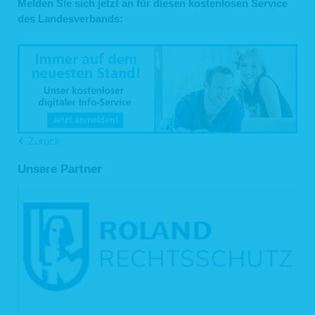
Melden Sie sich jetzt an für diesen kostenlosen Service
6.1 Auskunft
des Landesverbands:
Sie können von uns gemäß Art. 15 DSGVO eine Bestätigung darüber verlangen,
ob personenbezogene Daten, die Sie betreffen, von uns verarbeitet werden.
Sofern wir Ihre personenbezogenen Daten verarbeiten, können Sie von uns über
folgende Informationen Auskunft verlangen:
die Verarbeitungszwecke;
die Kategorien Ihrer personenbezogenen Daten, die wir verarbeiten;
die Empfänger bzw. die Kategorien von Empfängern, gegenüber denen
wir Ihre personenbezogenen Daten offengelegt haben bzw. offenlegen
werden;
Zurück
(sofern möglich) die geplante Dauer, für die wir Ihre personenbezogenen
Daten speichern oder, falls dies nicht möglich ist, die Kriterien für die
Festlegung der Speicherdauer;
Unsere Partner
das Bestehen eines Rechts auf Berichtigung oder Löschung der Sie
betreffenden personenbezogenen Daten, eines Rechts auf
Einschränkung der Verarbeitung durch uns oder eines
Widerspruchsrechts gegen diese Verarbeitung;
das Bestehen eines Beschwerderechts bei einer Aufsichtsbehörde;
alle verfügbaren Informationen über die Herkunft der Daten, sofern die
personenbezogenen Daten nicht bei Ihnen erhoben wurden;
das Bestehen einer automatisierten Entscheidungsfindung einschließlich
Profiling (Art. 22 Abs. 1 und 4 DSGVO) und – zumindest in diesen Fällen
– aussagekräftige Informationen über die involvierte Logik sowie die
Tragweite und die angestrebten Auswirkungen einer derartigen
Verarbeitung für Sie.