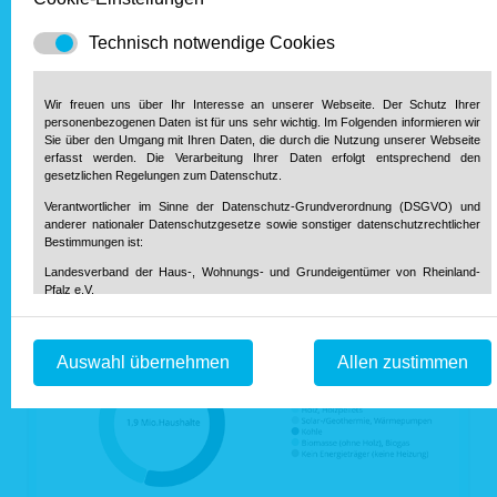
Technisch notwendige Cookies
Wir freuen uns über Ihr Interesse an unserer Webseite. Der Schutz Ihrer
personenbezogenen Daten ist für uns sehr wichtig. Im Folgenden informieren wir
Sie über den Umgang mit Ihren Daten, die durch die Nutzung unserer Webseite
erfasst werden. Die Verarbeitung Ihrer Daten erfolgt entsprechend den
gesetzlichen Regelungen zum Datenschutz.
Verantwortlicher im Sinne der Datenschutz-Grundverordnung (DSGVO) und
anderer nationaler Datenschutzgesetze sowie sonstiger datenschutzrechtlicher
Bestimmungen ist:
Landesverband der Haus-, Wohnungs- und Grundeigentümer von Rheinland-
Pfalz e.V.
Diether-von-Isenburg-Str. 9-11
55116 Mainz
Telefon: 0 61 31 / 61 97 20
Auswahl übernehmen
Allen zustimmen
Telefax: 0 61 31 / 61 98 68
info@hausundgrund-rlp.de
E-Mail:
1. Bereitstellung der Webseite und Speicherung in Logfiles
Bei Aufruf unserer Webseite ist es technisch notwendig, dass über Ihren
Internetbrowser Daten an unseren Webserver übermittelt werden. So werden
während einer laufenden Verbindung zur Kommunikation zwischen Ihrem