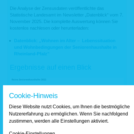
Die Analyse der Zensusdaten veröffentlichte das
Statistische Landesamt im Newsletter „Datenblick“ vom 7.
November 2025. Die komplette Auswertung können Sie
kostenlos nachlesen oder herunterladen:
Datenblick: „Wohnen im Alter – Lebenssituation
und Wohnbedingungen der Seniorenhaushalte in
Rheinland-Pfalz“
Ergebnisse auf einen Blick
Cookie-Hinweis
Diese Website nutzt Cookies, um Ihnen die bestmögliche
Nutzererfahrung zu ermöglichen. Wenn Sie nachfolgend
zustimmen, werden alle Einstellungen aktiviert.
Cookie-Einstellungen