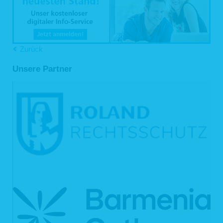
wenn wir in der Beschreibung der jeweiligen Datenverarbeitung explizit
darauf hingewiesen haben,
wenn Sie Ihre ausdrückliche Einwilligung nach Art. 6 Abs. 1 S. 1 lit. a
DSGVO dazu erteilt haben,
die Weitergabe nach Art. 6 Abs. 1 S. 1 lit. f DSGVO zur Geltendmachung,
Ausübung oder Verteidigung von Rechtsansprüchen erforderlich ist und
Zurück
kein Grund zur Annahme besteht, dass Sie ein überwiegendes
schutzwürdiges Interesse an der Nichtweitergabe Ihrer Daten haben,
Unsere Partner
im Fall, dass für die Weitergabe nach Art. 6 Abs. 1 S. 1 lit. c DSGVO eine
gesetzliche Verpflichtung besteht und soweit dies nach Art. 6 Abs. 1 S. 1
lit. b DSGVO für die Abwicklung von Vertragsverhältnissen mit Ihnen
erforderlich ist.
Für die Abwicklung unserer Services nutzen wir darüber hinaus externe
Dienstleister, die wir sorgfältig ausgewählt und schriftlich beauftragt haben. Sie
sind an unsere Weisungen gebunden und werden von uns regelmäßig
kontrolliert. Mit den externen Dienstleistern haben wir erforderlichenfalls
Auftragsverarbeitungsverträge gem. Art. 28 DSGVO geschlossen. Zu den
Dienstleistern gehören solche für IT-Dienstleistungen und Marketing, Kredit- und
Finanzdienstleistungsinstitute, Rechtsanwälte und Steuerberater oder
Auskunfteien.
4. Dauer der Speicherung personenbezogener Daten
Die Dauer der Speicherung von personenbezogenen Daten bemisst sich nach
den jeweils einschlägigen gesetzlichen Aufbewahrungsfristen (z.B. aus dem
Handelsrecht und dem Steuerrecht). Nach Ablauf der jeweiligen Frist werden die
entsprechenden Daten routinemäßig gelöscht. Sofern Daten zur