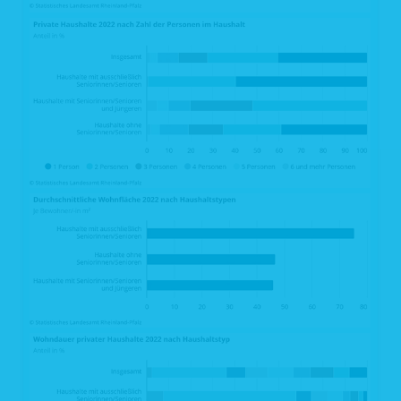
Internetbrowser und unserem Webserver folgende Daten aufgezeichnet:
Datum und Uhrzeit des Zugriffs auf unsere Webseite
Name der auf unserer Webseite abgerufene Dateien
Verwendeter Internetbrowser und verwendetes Betriebssystem
Internetserviceprovider des Nutzers
IP-Adresse des anfordernden Rechners
Webseite, von der aus der Nutzer auf unsere Webseite gelangt ist
Webseite, die der Nutzer über unsere Webseite aufruft
Die aufgelisteten Daten erheben wir, um einen reibungslosen Verbindungsaufbau
der Webseite zu gewährleisten und eine komfortable Nutzung unserer Webseite
durch die Nutzer zu ermöglichen.
Rechtsgrundlage für die Verarbeitung der Daten ist unser berechtigtes Interesse
an einer korrekten Darstellung und Funktionsfähigkeit unserer Webseite gemäß
Art. 6 Abs. 1 lit. f DSGVO bzw. § 25 Abs. 1 S. 1, Abs. 2 Nr. 2 TTDSG.
Zudem dienen die Logfiles der Auswertung der Systemsicherheit und -stabilität
sowie administrativen Zwecken. Rechtsgrundlage für die vorübergehende
Speicherung der Daten bzw. der Logfiles ist ebenfalls Art. 6 Abs. 1 lit. f DSGVO
bzw. § 25 Abs. 1 S. 1, Abs. 2 Nr. 2 TTDSG.
Aus Gründen der technischen Sicherheit, insbesondere zur Abwehr von
Angriffsversuchen auf unseren Webserver, werden diese Daten von uns
kurzzeitig gespeichert. Anhand dieser Daten ist uns ein Rückschluss auf
einzelne Personen nicht möglich. Nach spätestens sieben Tagen werden die
Daten durch Verkürzung der IP-Adresse auf Domainebene anonymisiert, sodass
es nicht mehr möglich ist, einen Bezug zum einzelnen Nutzer herzustellen. In
anonymisierter Form werden die Daten daneben ggf. zu statistischen Zwecken
verarbeitet. Eine Speicherung dieser Daten zusammen mit anderen
personenbezogenen Daten des Nutzers, ein Abgleich mit anderen