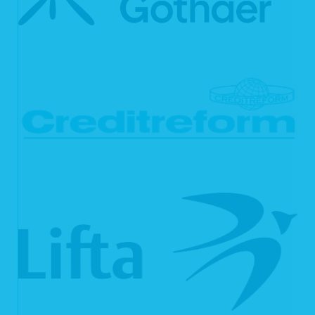
Vertragserfüllung oder Vertragsanbahnung erforderlich sind oder unsererseits ein
berechtigtes Interesse an der Weiterspeicherung besteht, werden die Daten
gelöscht, wenn sie zu diesen Zwecken nicht mehr erforderlich sind oder Sie von
Ihrem Widerrufs- oder Widerspruchsrecht Gebrauch gemacht haben.
5. Verwendung von Cookies
Auf unseren Webseiten setzen wir Cookies ein. Cookies werden auf Ihrem
Rechner gespeichert und von diesem an unsere Webseiten übermittelt. Ein
Cookie enthält eine charakteristische Zeichenfolge, die eine eindeutige
Identifizierung Deines Webbrowsers beim erneuten Aufrufen unserer Webseite
ermöglicht.
Cookies zur Reichweitenmessung ermöglichen es uns, anonyme statistische
Informationen über die Nutzung unserer Webseite zu erhalten und zu verstehen,
wie Besucher mit unseren Webseiten interagieren. Mithilfe dieser Cookies
können wir beispielsweise die Besucherzahlen auf unseren Webseiten ermitteln
und unsere Webseiteninhalte optimieren.
6. Ihre Betroffenenrechte
Verarbeiten wir Ihre personenbezogenen Daten, sind Sie eine betroffene Person
gemäß Art. 4 Nr. 1 DSGVO mit folgenden Rechten gegenüber uns:
6.1 Auskunft
Sie können von uns gemäß Art. 15 DSGVO eine Bestätigung darüber verlangen,
ob personenbezogene Daten, die Sie betreffen, von uns verarbeitet werden.
Sofern wir Ihre personenbezogenen Daten verarbeiten, können Sie von uns über
folgende Informationen Auskunft verlangen: