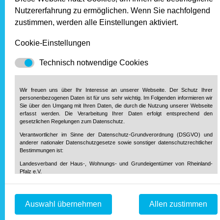
Gebäudemodernisierungsgesetzes ist der zukünftige
Nutzererfahrung zu ermöglichen. Wenn Sie nachfolgend
Abschnitt „Modernisierung der Wärmeversorgung in
zustimmen, werden alle Einstellungen aktiviert.
Gebäuden“ mit den neuen §§ 42 bis 46 GModG. Dessen
Inhalt lautet (Stand 13. Mai 2026) wie folgt:
Cookie-Einstellungen
§ 42 GModG-E – Grundsatz
Technisch notwendige Cookies
(1) Wird eine Heizungsanlage in einem bestehenden
Wir freuen uns über Ihr Interesse an unserer Webseite. Der Schutz Ihrer
Gebäude oder Gebäudenetz ersetzt und der Eigentümer
personenbezogenen Daten ist für uns sehr wichtig. Im Folgenden informieren wir
entscheidet sich für eine der in Absatz 2 genannten
Sie über den Umgang mit Ihren Daten, die durch die Nutzung unserer Webseite
Optionen oder für eine Kombination daraus, sind die
erfasst werden. Die Verarbeitung Ihrer Daten erfolgt entsprechend den
gesetzlichen Regelungen zum Datenschutz.
Maßgaben der §§ 43 bis 47 zu beachten.
Verantwortlicher im Sinne der Datenschutz-Grundverordnung (DSGVO) und
anderer nationaler Datenschutzgesetze sowie sonstiger datenschutzrechtlicher
(2) Optionen für den Ersatz einer Heizungsanlage sind:
Bestimmungen ist:
Landesverband der Haus-, Wohnungs- und Grundeigentümer von Rheinland-
eine Heizungsanlage, die mit Gas, Heizöl oder
Pfalz e.V.
Flüssiggas beschickt wird,
Diether-von-Isenburg-Str. 9-11
eine elektrisch angetriebene Wärmepumpe,
55116 Mainz
Telefon: 0 61 31 / 61 97 20
eine solarthermische Anlage,
Auswahl übernehmen
Allen zustimmen
Telefax: 0 61 31 / 61 98 68
eine Heizungsanlage zur Nutzung von Biomasse oder
info@hausundgrund-rlp.de
E-Mail:
grünem, blauem, orangenem oder türkisem