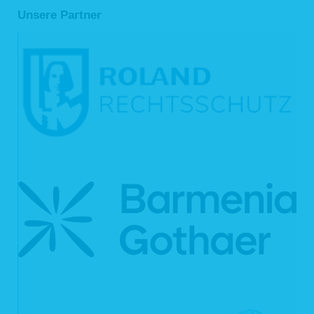
Unsere Partner
Haben Sie das Recht auf Berichtigung, Löschung oder Einschränkung der
Verarbeitung gegenüber uns geltend gemacht, sind wir gemäß Art. 19 DSGVO
verpflichtet, allen Empfängern, denen Ihre personenbezogenen Daten von uns
offengelegt wurden, diesen Umstand mitzuteilen, es sei denn, dies erweist sich
als unmöglich oder ist mit einem unverhältnismäßigen Aufwand verbunden. Ihnen
steht uns gegenüber das Recht zu, über diese Empfänger unterrichtet zu
werden.
6.6 Recht auf Datenübertragbarkeit
Sie haben gemäß Art. 20 DSGVO das Recht, Ihre personenbezogenen Daten,
die Sie uns bereitgestellt haben, in einem strukturierten, gängigen und
maschinenlesbaren Format zu erhalten. Außerdem haben Sie das Recht, diese
Daten einem anderen Verantwortlichen ohne Behinderung durch uns zu
übermitteln, sofern
die Verarbeitung auf einer Einwilligung (Art. 6 Abs. 1 lit. a DSGVO bzw.
Art. 9 Abs. 2 lit. DSGVO) oder auf einem Vertrag gem. Art. 6 Abs. 1 lit. b
DSGVO beruht und
die Verarbeitung mithilfe automatisierter Verfahren erfolgt.
In Ausübung dieses Rechts haben Sie ferner das Recht, zu erwirken, dass Ihre
personenbezogenen Daten direkt von uns einem anderen Verantwortlichen
übermittelt werden, soweit dies technisch machbar ist. Freiheiten und Rechte
anderer Personen dürfen hierdurch nicht beeinträchtigt werden. Das Recht auf
Datenübertragbarkeit gilt nicht für eine Verarbeitung personenbezogener Daten,
die für die Wahrnehmung einer Aufgabe erforderlich ist, die im öffentlichen
Interesse liegt oder in Ausübung öffentlicher Gewalt erfolgt, die uns übertragen