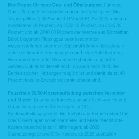
Bio-Treppe für neue Gas- und Ölheizungen:
Für neue
Gas-, Öl- und Flüssiggasheizungen soll künftig eine Bio-
Treppe gelten (§ 43 Absatz 1 GModG-E). Ab 2029 müssen
mindestens 10 Prozent, ab 2030 15 Prozent, ab 2035 30
Prozent und ab 2040 60 Prozent der Wärme aus Biomethan,
Bioöl, biogenem Flüssiggas oder bestimmten
Wasserstoffarten stammen. Optional können diese Anteile
unter bestimmten Bedingungen durch eine Solarthermie-,
Wärmepumpen- oder Biomasse-Hybridheizung erfüllt
werden. Unklar ist derzeit noch, ob auch nach 2040 der
Betrieb solcher Heizungen möglich ist und damit bis zu 40
Prozent fossiler Energie weiterhin erlaubt sind.
Pauschale 50/50-Kostenaufteilung zwischen Vermieter
und Mieter:
Besonders kritisch sind aus Sicht von Haus &
Grund die geplanten Änderungen im CO₂-
Kostenaufteilungsgesetz. Bei Einbau und Betrieb neuer Gas-
oder Ölheizungen sollen Vermieter und Mieter bestimmte
Kosten pauschal je zur Hälfte tragen: ab 2028
Gasnetzentgelte und CO₂-Kosten, ab 2029 zusätzlich