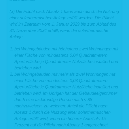
3. Datenweitergabe und Empfänger
(3) Die Pflicht nach Absatz 1 kann auch durch die Nutzung
Eine Übermittlung Ihrer personenbezogenen Daten an Dritte findet nicht statt,
einer solarthermischen Anlage erfüllt werden. Die Pflicht
außer
wird im Zeitraum vom 1. Januar 2029 bis zum Ablauf des
wenn wir in der Beschreibung der jeweiligen Datenverarbeitung explizit
31. Dezember 2034 erfüllt, wenn die solarthermische
darauf hingewiesen haben,
Anlage
wenn Sie Ihre ausdrückliche Einwilligung nach Art. 6 Abs. 1 S. 1 lit. a
DSGVO dazu erteilt haben,
die Weitergabe nach Art. 6 Abs. 1 S. 1 lit. f DSGVO zur Geltendmachung,
bei Wohngebäuden mit höchstens zwei Wohnungen mit
Ausübung oder Verteidigung von Rechtsansprüchen erforderlich ist und
einer Fläche von mindestens 0,04 Quadratmetern
kein Grund zur Annahme besteht, dass Sie ein überwiegendes
schutzwürdiges Interesse an der Nichtweitergabe Ihrer Daten haben,
Aperturfläche je Quadratmeter Nutzfläche installiert und
im Fall, dass für die Weitergabe nach Art. 6 Abs. 1 S. 1 lit. c DSGVO eine
betrieben wird,
gesetzliche Verpflichtung besteht und soweit dies nach Art. 6 Abs. 1 S. 1
bei Wohngebäuden mit mehr als zwei Wohnungen mit
lit. b DSGVO für die Abwicklung von Vertragsverhältnissen mit Ihnen
erforderlich ist.
einer Fläche von mindestens 0,03 Quadratmetern
Aperturfläche je Quadratmeter Nutzfläche installiert und
Für die Abwicklung unserer Services nutzen wir darüber hinaus externe
Dienstleister, die wir sorgfältig ausgewählt und schriftlich beauftragt haben. Sie
betrieben wird. Im Übrigen hat der Gebäudeeigentümer
sind an unsere Weisungen gebunden und werden von uns regelmäßig
durch eine fachkundige Person nach § 88
kontrolliert. Mit den externen Dienstleistern haben wir erforderlichenfalls
nachzuweisen, zu welchem Anteil die Pflicht nach
Auftragsverarbeitungsverträge gem. Art. 28 DSGVO geschlossen. Zu den
Dienstleistern gehören solche für IT-Dienstleistungen und Marketing, Kredit- und
Absatz 1 durch die Nutzung einer solarthermischen
Finanzdienstleistungsinstitute, Rechtsanwälte und Steuerberater oder
Anlage erfüllt wird, wenn ein höherer Anteil als 15
Auskunfteien.
Prozent auf die Pflicht nach Absatz 1 angerechnet
4. Dauer der Speicherung personenbezogener Daten