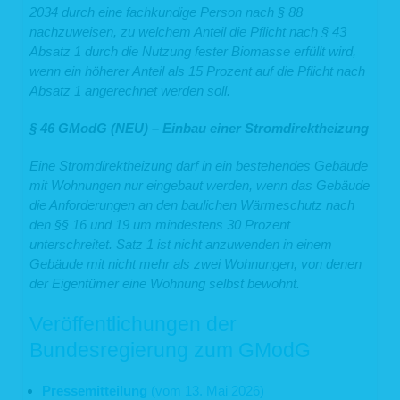
2034 durch eine fachkundige Person nach § 88
Ihre personenbezogenen Daten wurden in Bezug auf angebotene
Dienste der Informationsgesellschaft gemäß Art. 8 Abs. 1 DSGVO
nachzuweisen, zu welchem Anteil die Pflicht nach § 43
erhoben.
Absatz 1 durch die Nutzung fester Biomasse erfüllt wird,
Haben wir Ihre personenbezogenen Daten öffentlich gemacht und sind wir
wenn ein höherer Anteil als 15 Prozent auf die Pflicht nach
gemäß Art. 17 Abs. 1 DSGVO zu deren Löschung verpflichtet, so treffen wir
Absatz 1 angerechnet werden soll.
unter Berücksichtigung der verfügbaren Technologie und der
Implementierungskosten angemessene Maßnahmen, auch technischer Art, um
die für die Datenverarbeitung Verantwortlichen, die die personenbezogenen
§ 46 GModG (NEU) – Einbau einer Stromdirektheizung
Daten verarbeiten, darüber zu informieren, dass Sie als betroffene Person von
ihnen die Löschung aller Links zu Ihren personenbezogenen Daten oder von
Eine Stromdirektheizung darf in ein bestehendes Gebäude
Kopien oder Replikationen Ihrer personenbezogenen Daten verlangt haben.
mit Wohnungen nur eingebaut werden, wenn das Gebäude
Das Recht auf Löschung besteht nicht, soweit die Verarbeitung erforderlich ist
die Anforderungen an den baulichen Wärmeschutz nach
zur Ausübung des Rechts auf freie Meinungsäußerung und Information;
den §§ 16 und 19 um mindestens 30 Prozent
zur Erfüllung einer rechtlichen Verpflichtung, der wir unterliegen, oder zur
Wahrnehmung einer Aufgabe, die im öffentlichen Interesse liegt oder in
unterschreitet. Satz 1 ist nicht anzuwenden in einem
Ausübung öffentlicher Gewalt erfolgt, die uns übertragen wurde;
Gebäude mit nicht mehr als zwei Wohnungen, von denen
aus Gründen des öffentlichen Interesses im Bereich der öffentlichen
der Eigentümer eine Wohnung selbst bewohnt.
Gesundheit (Art. 9 Abs. 2 lit. h und i sowie Art. 9 Abs. 3 DSGVO);
für im öffentlichen Interesse liegende Archivzwecke, wissenschaftliche
oder historische Forschungszwecke oder für statistische Zwecke gem.
Veröffentlichungen der
Art. 89 Abs. 1 DS-GVO, soweit das genannte Recht voraussichtlich die
Verwirklichung der Ziele dieser Verarbeitung unmöglich macht oder
Bundesregierung zum GModG
ernsthaft beeinträchtigt, oder
zur Geltendmachung, Ausübung oder Verteidigung von
Rechtsansprüchen.
Pressemitteilung
(vom 13. Mai 2026)