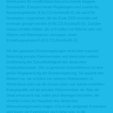
Mehrkosten für verpflichtend beizumischende biogene
Brennstoffe. Entsprechende Regelungen sind sowohl für
Bestandsgebäude (§ 5a CO₂KostAufG-E) als auch für
Neubauten vorgesehen, die bis Ende 2029 errichtet und
erstmals genutzt werden (§ 5b CO₂KostAufG-E). Darüber
hinaus erhalten Mieter, die sich selbst mit Wärme oder mit
Wärme und Warmwasser versorgen, einen
Erstattungsanspruch (§ 6 CO₂KostAufG-E).
Mit den geplanten Kostenregelungen droht eine massive
Belastung privater Kleinvermieter und damit eine weitere
Gefährdung der Zukunftsfähigkeit des deutschen
Gebäudebestands. Die so genannte Kostenbremse ist eine
große Mogelpackung der Bundesregierung. Sie gaukelt den
Mietern vor, sie schütze vor höheren Wohnkosten. In
Wirklichkeit wälzt sie die Kosten einer seit Jahren verfehlten
Energiepolitik auf die privaten Kleinvermieter ab. Was der
Staat verursacht hat, sollen jetzt diejenigen bezahlen, die
ohnehin schon die Hauptlast des deutschen
Mietwohnungsmarkts tragen. Durch die steigende Kostenlast
wird kaum ein Eigentümer noch fähig sein, in die