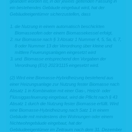
geändert worden ist, in der jeweils geltenden Fassung in
betreffenden personenbezogenen Daten in ein Drittland oder an eine
ein bestehendes Gebäude eingebaut wird, hat der
internationale Organisation übermittelt werden. In diesem Zusammenhang
können Sie verlangen, über die geeigneten Garantien gem. Art. 46 DSGVO im
Gebäudeeigentümer sicherzustellen, dass
Zusammenhang mit der Übermittlung unterrichtet zu werden.
6.2 Recht auf Berichtigung
die Nutzung in einem automatisch beschickten
Biomasseofen oder einem Biomassekessel erfolgt,
Sie haben gemäß Art. 16 DSGVO das Recht, von uns die Berichtigung und/oder
nur Biomasse nach § 3 Absatz 1 Nummer 4, 5, 5a, 6, 7,
Vervollständigung Ihrer unrichtigen personenbezogenen Daten zu verlangen.
8 oder Nummer 13 der Verordnung über kleine und
6.3 Recht auf Löschung
mittlere Feuerungsanlagen eingesetzt wird
Sie können von uns gemäß Art. 17 DSGVO verlangen, dass Ihre
und Biomasse entsprechend den Vorgaben der
personenbezogenen Daten unverzüglich gelöscht werden. Wir sind verpflichtet,
Verordnung (EU) 2023/1115 eingesetzt wird.
Ihre Daten unverzüglich zu löschen, sofern einer der folgenden Gründe zutrifft:
Ihre personenbezogenen Daten sind für die Zwecke, für die sie erhoben
(2) Wird eine Biomasse-Hybridheizung bestehend aus
oder auf sonstige Weise verarbeitet wurden, nicht mehr notwendig.
einer Heizungsanlage zur Nutzung fester Biomasse nach
Sie widerrufen Ihre Einwilligung, auf die wir die Verarbeitung gemäß Art. 6
Abs. 1 lit. a DSGVO oder Art. 9 Abs. 2 lit. a DSGVO stützen, und es fehlt
Absatz 1 in Kombination mit einer Gas-, Heizöl- oder
an einer anderweitigen Rechtsgrundlage für die Verarbeitung.
Flüssiggasfeuerung eingebaut, wird die Pflicht nach § 43
Sie legen gemäß Art. 21 Abs. 1 DSGVO Widerspruch gegen die
Verarbeitung ein und es liegen keine vorrangigen berechtigten Gründe
Absatz 1 durch die Nutzung fester Biomasse erfüllt. Wird
für die Verarbeitung vor, oder Sie legen gemäß Art. 21 Abs. 2 DSGVO
eine Biomasse-Hybridheizung nach Satz 1 in einem
Widerspruch gegen die Verarbeitung ein.
Gebäude mit mindestens drei Wohnungen oder einem
Ihre personenbezogenen Daten wurden unrechtmäßig verarbeitet.
Die Löschung Ihrer personenbezogenen Daten ist zur Erfüllung einer
Nichtwohngebäude eingebaut, hat der
rechtlichen Verpflichtung nach dem Unionsrecht oder dem Recht der
Gebäudeeigentümer im Zeitraum nach dem 31. Dezember
Mitgliedsstaaten erforderlich, dem wir unterliegen.