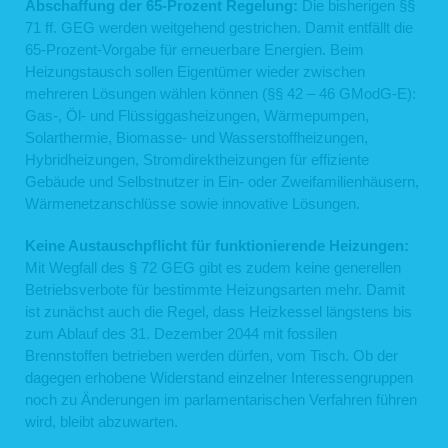
Abschaffung der 65-Prozent Regelung:
Die bisherigen §§
71 ff. GEG werden weitgehend gestrichen. Damit entfällt die
65-Prozent-Vorgabe für erneuerbare Energien. Beim
Heizungstausch sollen Eigentümer wieder zwischen
mehreren Lösungen wählen können (§§ 42 – 46 GModG-E):
Gas-, Öl- und Flüssiggasheizungen, Wärmepumpen,
Solarthermie, Biomasse- und Wasserstoffheizungen,
Hybridheizungen, Stromdirektheizungen für effiziente
Gebäude und Selbstnutzer in Ein- oder Zweifamilienhäusern,
Wärmenetzanschlüsse sowie innovative Lösungen.
Keine Austauschpflicht für funktionierende Heizungen:
Mit Wegfall des § 72 GEG gibt es zudem keine generellen
Betriebsverbote für bestimmte Heizungsarten mehr. Damit
ist zunächst auch die Regel, dass Heizkessel längstens bis
zum Ablauf des 31. Dezember 2044 mit fossilen
Brennstoffen betrieben werden dürfen, vom Tisch. Ob der
dagegen erhobene Widerstand einzelner Interessengruppen
noch zu Änderungen im parlamentarischen Verfahren führen
wird, bleibt abzuwarten.