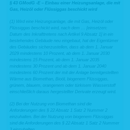
einzelne Personen nicht möglich. Nach spätestens sieben Tagen werden die
§ 43 GModG -E – Einbau einer Heizungsanlage, die mit
Daten durch Verkürzung der IP-Adresse auf Domainebene anonymisiert, sodass
Gas, Heizöl oder Flüssiggas beschickt wird
es nicht mehr möglich ist, einen Bezug zum einzelnen Nutzer herzustellen. In
anonymisierter Form werden die Daten daneben ggf. zu statistischen Zwecken
verarbeitet. Eine Speicherung dieser Daten zusammen mit anderen
(1) Wird eine Heizungsanlage, die mit Gas, Heizöl oder
personenbezogenen Daten des Nutzers, ein Abgleich mit anderen
Flüssiggas beschickt wird, nach dem … [einsetzen:
Datenbeständen oder eine Weitergabe an Dritte findet zu keinem Zeitpunkt statt.
Datum des Inkrafttretens nach Artikel 9 Absatz 1] in ein
2. Kontaktformular
bestehendes Gebäude neu eingebaut, hat der Eigentümer
des Gebäudes sicherzustellen, dass ab dem 1. Januar
Auf unserer Webseite ist ein Kontaktformular eingebunden, welches Sie für die
elektronische Kontaktaufnahme nutzen können. Nehmen Sie diese Möglichkeit
2029 mindestens 10 Prozent, ab dem 1. Januar 2030
wahr, so werden die von Ihnen in der Eingabemaske eingegebenen Daten an uns
mindestens 15 Prozent, ab dem 1. Januar 2035
übermittelt und gespeichert:
mindestens 30 Prozent und ab dem 1. Januar 2040
Name
mindestens 60 Prozent der mit der Anlage bereitgestellten
E-Mail-Adresse
Wärme aus Biomethan, Bioöl, biogenem Flüssiggas,
der von Ihnen eingegebene Text im Freifeld
grünem, blauem, orangenem oder türkisem Wasserstoff
Rechtsgrundlage für die Verarbeitung der Daten ist Art. 6 Abs. 1 lit. f DSGVO. Die
einschließlich daraus hergestellter Derivate erzeugt wird.
Daten werden ausschließlich zur Bearbeitung der Kontaktaufnahme und der sich
anschließenden Kommunikation verwendet. Es erfolgt in diesem Zusammenhang
keine Weitergabe der Daten an Dritte. Sofern wir die Daten für andere Zwecke
(2) Bei der Nutzung von Biomethan sind die
verwenden, holen wir im Vorfeld Ihre Einwilligung ein. Die personenbezogenen
Anforderungen des § 22 Absatz 1 Satz 2 Nummer 2
Daten aus der Eingabemaske werden gelöscht, wenn die jeweilige
Kommunikation mit Ihnen beendet ist, d.h. sobald sich aus den Umständen
einzuhalten. Bei der Nutzung von biogenem Flüssiggas
entnehmen lässt, dass der betroffene Sachverhalt abschließend geklärt ist. Die
sind die Anforderungen des § 22 Absatz 1 Satz 2 Nummer
während des Absendevorgangs zusätzlich erhobenen personenbezogenen
Daten werden spätestens nach einer Frist von sieben Tagen gelöscht.
3 einzuhalten.