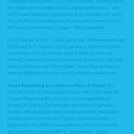
Gebäudeenergiegesetz (GEG) beschlossen. Hintergrund ist
der Ablauf einer wichtigen GEG-Übergangsfrist am 1. Juli
2026. Dann wären für Eigentümer in Großstädten mit mehr
als 100.000 Einwohnern beim Einbau einer neuen Heizung
65 Prozent erneuerbare Energien Pflicht gewesen.
In § 71 Absatz 8 Satz 1 GEG wurde das Wirksamwerden der
Pflicht des § 71 Absatz 1 GEG auf den 1. November 2026
verschoben. Das ist nun der neue Termin, zu dem das
GModG spätestens in Kraft treten soll. Schließlich soll nicht
einmal zeitweise eine Pflicht gelten, deren Abschaffung die
zentrale Motivation für das neue Gesetzesvorhaben war.
Kurze Bewertung aus Sicht von Haus & Grund:
Der
Entwurf ist ein richtiger Kurswechsel, weil er die starre 65-
Prozent-Regel aufgibt und mehr Technologieoffenheit
verspricht. Dieses Ziel wird aber durch neue Nachweis-,
Kosten- und Haftungsrisiken wieder entwertet. Besonders
problematisch sind die Bio-Treppe zulasten einzelner
Eigentümer, die 50/50-Kostenaufteilung im CO₂KostAufG
und zusätzliche mietrechtliche Sonderlasten. Fossil