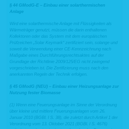
6.1 Auskunft
§ 44 GModG-E – Einbau einer solarthermischen
Sie können von uns gemäß Art. 15 DSGVO eine Bestätigung darüber verlangen,
Anlage
ob personenbezogene Daten, die Sie betreffen, von uns verarbeitet werden.
Sofern wir Ihre personenbezogenen Daten verarbeiten, können Sie von uns über
Wird eine solarthermische Anlage mit Flüssigkeiten als
folgende Informationen Auskunft verlangen:
Wärmeträger genutzt, müssen die darin enthaltenen
die Verarbeitungszwecke;
Kollektoren oder das System mit dem europäischen
die Kategorien Ihrer personenbezogenen Daten, die wir verarbeiten;
die Empfänger bzw. die Kategorien von Empfängern, gegenüber denen
Prüfzeichen „Solar Keymark“ zertifiziert sein, solange und
wir Ihre personenbezogenen Daten offengelegt haben bzw. offenlegen
soweit die Verwendung einer CE-Kennzeichnung nach
werden;
Maßgabe eines Durchführungsrechtsaktes auf der
(sofern möglich) die geplante Dauer, für die wir Ihre personenbezogenen
Daten speichern oder, falls dies nicht möglich ist, die Kriterien für die
Grundlage der Richtlinie 2009/125/EG nicht zwingend
Festlegung der Speicherdauer;
vorgeschrieben ist. Die Zertifizierung muss nach den
das Bestehen eines Rechts auf Berichtigung oder Löschung der Sie
betreffenden personenbezogenen Daten, eines Rechts auf
anerkannten Regeln der Technik erfolgen.
Einschränkung der Verarbeitung durch uns oder eines
Widerspruchsrechts gegen diese Verarbeitung;
§ 45 GModG (NEU) – Einbau einer Heizungsanlage zur
das Bestehen eines Beschwerderechts bei einer Aufsichtsbehörde;
alle verfügbaren Informationen über die Herkunft der Daten, sofern die
Nutzung fester Biomasse
personenbezogenen Daten nicht bei Ihnen erhoben wurden;
das Bestehen einer automatisierten Entscheidungsfindung einschließlich
(1) Wenn eine Feuerungsanlage im Sinne der Verordnung
Profiling (Art. 22 Abs. 1 und 4 DSGVO) und – zumindest in diesen Fällen
– aussagekräftige Informationen über die involvierte Logik sowie die
über kleine und mittlere Feuerungsanlagen vom 26.
Tragweite und die angestrebten Auswirkungen einer derartigen
Januar 2010 (BGBl. I S. 38), die zuletzt durch Artikel 1 der
Verarbeitung für Sie.
Verordnung vom 13. Oktober 2021 (BGBl. I S. 4676)
Ihnen steht das Recht zu, Auskunft darüber zu verlangen, ob die Sie