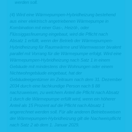
werden soll.
Die Dauer der Speicherung von personenbezogenen Daten bemisst sich nach
den jeweils einschlägigen gesetzlichen Aufbewahrungsfristen (z.B. aus dem
(4) Wird eine Wärmepumpen-Hybridheizung bestehend
Handelsrecht und dem Steuerrecht). Nach Ablauf der jeweiligen Frist werden die
aus einer elektrisch angetriebenen Wärmepumpe in
entsprechenden Daten routinemäßig gelöscht. Sofern Daten zur
Kombination mit einer Gas-, Heizöl-, oder
Vertragserfüllung oder Vertragsanbahnung erforderlich sind oder unsererseits ein
berechtigtes Interesse an der Weiterspeicherung besteht, werden die Daten
Flüssiggasfeuerung eingebaut, wird die Pflicht nach
gelöscht, wenn sie zu diesen Zwecken nicht mehr erforderlich sind oder Sie von
Absatz 1 erfüllt, wenn der Betrieb der Wärmepumpen-
Ihrem Widerrufs- oder Widerspruchsrecht Gebrauch gemacht haben.
Hybridheizung für Raumwärme und Warmwasser bivalent
5. Verwendung von Cookies
parallel mit Vorrang für die Wärmepumpe erfolgt. Wird eine
Auf unseren Webseiten setzen wir Cookies ein. Cookies werden auf Ihrem
Wärmepumpen-Hybridheizung nach Satz 1 in einem
Rechner gespeichert und von diesem an unsere Webseiten übermittelt. Ein
Gebäude mit mindestens drei Wohnungen oder einem
Cookie enthält eine charakteristische Zeichenfolge, die eine eindeutige
Nichtwohngebäude eingebaut, hat der
Identifizierung Deines Webbrowsers beim erneuten Aufrufen unserer Webseite
ermöglicht.
Gebäudeeigentümer im Zeitraum nach dem 31. Dezember
Cookies zur Reichweitenmessung ermöglichen es uns, anonyme statistische
2034 durch eine fachkundige Person nach § 88
Informationen über die Nutzung unserer Webseite zu erhalten und zu verstehen,
nachzuweisen, zu welchem Anteil die Pflicht nach Absatz
wie Besucher mit unseren Webseiten interagieren. Mithilfe dieser Cookies
können wir beispielsweise die Besucherzahlen auf unseren Webseiten ermitteln
1 durch die Wärmepumpe erfüllt wird, wenn ein höherer
und unsere Webseiteninhalte optimieren.
Anteil als 15 Prozent auf die Pflicht nach Absatz 1
6. Ihre Betroffenenrechte
angerechnet werden soll. Für alle anderen Betriebsweisen
der Wärmepumpen-Hybridheizung gilt die Nachweispflicht
Verarbeiten wir Ihre personenbezogenen Daten, sind Sie eine betroffene Person
nach Satz 2 ab dem 1. Januar 2029.
gemäß Art. 4 Nr. 1 DSGVO mit folgenden Rechten gegenüber uns: