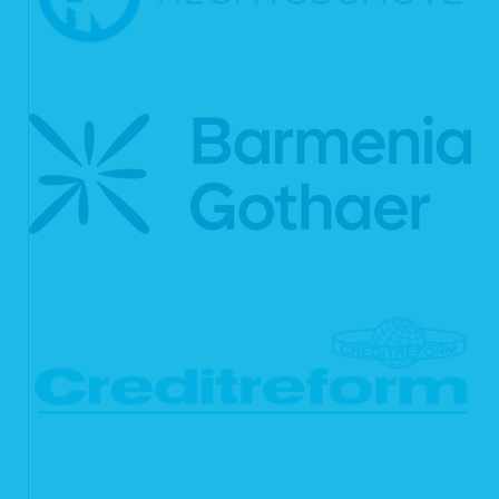
Widerspruch gegen die Verarbeitung ein.
Ihre personenbezogenen Daten wurden unrechtmäßig verarbeitet.
Die Löschung Ihrer personenbezogenen Daten ist zur Erfüllung einer
rechtlichen Verpflichtung nach dem Unionsrecht oder dem Recht der
Mitgliedsstaaten erforderlich, dem wir unterliegen.
Ihre personenbezogenen Daten wurden in Bezug auf angebotene
Dienste der Informationsgesellschaft gemäß Art. 8 Abs. 1 DSGVO
erhoben.
Haben wir Ihre personenbezogenen Daten öffentlich gemacht und sind wir
gemäß Art. 17 Abs. 1 DSGVO zu deren Löschung verpflichtet, so treffen wir
unter Berücksichtigung der verfügbaren Technologie und der
Implementierungskosten angemessene Maßnahmen, auch technischer Art, um
die für die Datenverarbeitung Verantwortlichen, die die personenbezogenen
Daten verarbeiten, darüber zu informieren, dass Sie als betroffene Person von
ihnen die Löschung aller Links zu Ihren personenbezogenen Daten oder von
Kopien oder Replikationen Ihrer personenbezogenen Daten verlangt haben.
Das Recht auf Löschung besteht nicht, soweit die Verarbeitung erforderlich ist
zur Ausübung des Rechts auf freie Meinungsäußerung und Information;
zur Erfüllung einer rechtlichen Verpflichtung, der wir unterliegen, oder zur
Wahrnehmung einer Aufgabe, die im öffentlichen Interesse liegt oder in
Ausübung öffentlicher Gewalt erfolgt, die uns übertragen wurde;
aus Gründen des öffentlichen Interesses im Bereich der öffentlichen
Gesundheit (Art. 9 Abs. 2 lit. h und i sowie Art. 9 Abs. 3 DSGVO);
für im öffentlichen Interesse liegende Archivzwecke, wissenschaftliche
oder historische Forschungszwecke oder für statistische Zwecke gem.
Art. 89 Abs. 1 DS-GVO, soweit das genannte Recht voraussichtlich die