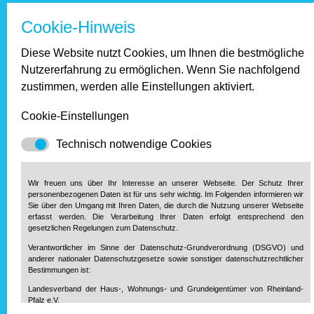
Dezember 2015
Cookie-Hinweis
November 2015
Oktober 2015
Diese Website nutzt Cookies, um Ihnen die bestmögliche
September 2015
Nutzererfahrung zu ermöglichen. Wenn Sie nachfolgend
August 2015
zustimmen, werden alle Einstellungen aktiviert.
Juli 2015
Juni 2015
Cookie-Einstellungen
Mai 2015
April 2015
Technisch notwendige Cookies
März 2015
Februar 2015
Wir freuen uns über Ihr Interesse an unserer Webseite. Der Schutz Ihrer
Januar 2015
personenbezogenen Daten ist für uns sehr wichtig. Im Folgenden informieren wir
Sie über den Umgang mit Ihren Daten, die durch die Nutzung unserer Webseite
erfasst werden. Die Verarbeitung Ihrer Daten erfolgt entsprechend den
gesetzlichen Regelungen zum Datenschutz.
2014
Verantwortlicher im Sinne der Datenschutz-Grundverordnung (DSGVO) und
anderer nationaler Datenschutzgesetze sowie sonstiger datenschutzrechtlicher
September 2014
Bestimmungen ist:
August 2014
Landesverband der Haus-, Wohnungs- und Grundeigentümer von Rheinland-
Juni 2014
Pfalz e.V.
Mai 2014
Diether-von-Isenburg-Str. 9-11