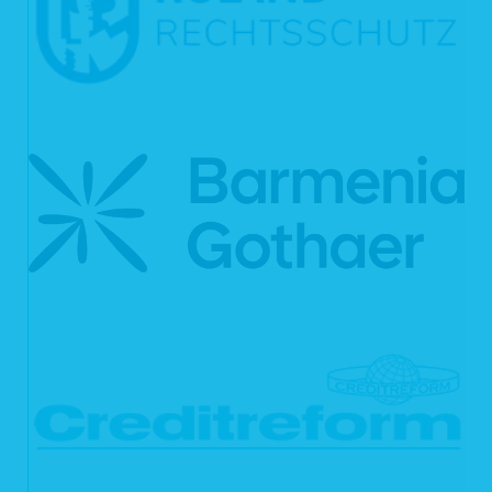
– aussagekräftige Informationen über die involvierte Logik sowie die
Tragweite und die angestrebten Auswirkungen einer derartigen
Verarbeitung für Sie.
Ihnen steht das Recht zu, Auskunft darüber zu verlangen, ob die Sie
betreffenden personenbezogenen Daten in ein Drittland oder an eine
internationale Organisation übermittelt werden. In diesem Zusammenhang
können Sie verlangen, über die geeigneten Garantien gem. Art. 46 DSGVO im
Zusammenhang mit der Übermittlung unterrichtet zu werden.
6.2 Recht auf Berichtigung
Sie haben gemäß Art. 16 DSGVO das Recht, von uns die Berichtigung und/oder
Vervollständigung Ihrer unrichtigen personenbezogenen Daten zu verlangen.
6.3 Recht auf Löschung
Sie können von uns gemäß Art. 17 DSGVO verlangen, dass Ihre
personenbezogenen Daten unverzüglich gelöscht werden. Wir sind verpflichtet,
Ihre Daten unverzüglich zu löschen, sofern einer der folgenden Gründe zutrifft:
Ihre personenbezogenen Daten sind für die Zwecke, für die sie erhoben
oder auf sonstige Weise verarbeitet wurden, nicht mehr notwendig.
Sie widerrufen Ihre Einwilligung, auf die wir die Verarbeitung gemäß Art. 6
Abs. 1 lit. a DSGVO oder Art. 9 Abs. 2 lit. a DSGVO stützen, und es fehlt
an einer anderweitigen Rechtsgrundlage für die Verarbeitung.
Sie legen gemäß Art. 21 Abs. 1 DSGVO Widerspruch gegen die
Verarbeitung ein und es liegen keine vorrangigen berechtigten Gründe
für die Verarbeitung vor, oder Sie legen gemäß Art. 21 Abs. 2 DSGVO