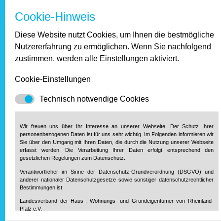
Januar 2017
Cookie-Hinweis
Diese Website nutzt Cookies, um Ihnen die bestmögliche
2016
Nutzererfahrung zu ermöglichen. Wenn Sie nachfolgend
zustimmen, werden alle Einstellungen aktiviert.
Dezember 2016
November 2016
Cookie-Einstellungen
Oktober 2016
September 2016
Technisch notwendige Cookies
August 2016
Juli 2016
Juni 2016
Wir freuen uns über Ihr Interesse an unserer Webseite. Der Schutz Ihrer
personenbezogenen Daten ist für uns sehr wichtig. Im Folgenden informieren wir
Mai 2016
Sie über den Umgang mit Ihren Daten, die durch die Nutzung unserer Webseite
April 2016
erfasst werden. Die Verarbeitung Ihrer Daten erfolgt entsprechend den
gesetzlichen Regelungen zum Datenschutz.
März 2016
Februar 2016
Verantwortlicher im Sinne der Datenschutz-Grundverordnung (DSGVO) und
anderer nationaler Datenschutzgesetze sowie sonstiger datenschutzrechtlicher
Januar 2016
Bestimmungen ist:
Landesverband der Haus-, Wohnungs- und Grundeigentümer von Rheinland-
Pfalz e.V.
2015
Diether-von-Isenburg-Str. 9-11