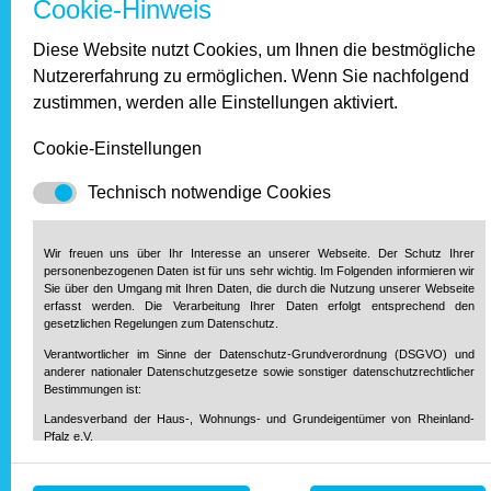
Cookie-Hinweis
Januar 2017
Diese Website nutzt Cookies, um Ihnen die bestmögliche
Nutzererfahrung zu ermöglichen. Wenn Sie nachfolgend
2016
zustimmen, werden alle Einstellungen aktiviert.
Dezember 2016
Cookie-Einstellungen
November 2016
Oktober 2016
Technisch notwendige Cookies
September 2016
August 2016
Wir freuen uns über Ihr Interesse an unserer Webseite. Der Schutz Ihrer
Juli 2016
personenbezogenen Daten ist für uns sehr wichtig. Im Folgenden informieren wir
Juni 2016
Sie über den Umgang mit Ihren Daten, die durch die Nutzung unserer Webseite
Mai 2016
erfasst werden. Die Verarbeitung Ihrer Daten erfolgt entsprechend den
gesetzlichen Regelungen zum Datenschutz.
April 2016
März 2016
Verantwortlicher im Sinne der Datenschutz-Grundverordnung (DSGVO) und
anderer nationaler Datenschutzgesetze sowie sonstiger datenschutzrechtlicher
Februar 2016
Bestimmungen ist:
Januar 2016
Landesverband der Haus-, Wohnungs- und Grundeigentümer von Rheinland-
Pfalz e.V.
Diether-von-Isenburg-Str. 9-11
55116 Mainz
2015
Telefon: 0 61 31 / 61 97 20