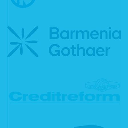
Verarbeitung für Sie.
Ihnen steht das Recht zu, Auskunft darüber zu verlangen, ob die Sie
betreffenden personenbezogenen Daten in ein Drittland oder an eine
internationale Organisation übermittelt werden. In diesem Zusammenhang
können Sie verlangen, über die geeigneten Garantien gem. Art. 46 DSGVO im
Zusammenhang mit der Übermittlung unterrichtet zu werden.
6.2 Recht auf Berichtigung
Sie haben gemäß Art. 16 DSGVO das Recht, von uns die Berichtigung und/oder
Vervollständigung Ihrer unrichtigen personenbezogenen Daten zu verlangen.
6.3 Recht auf Löschung
Sie können von uns gemäß Art. 17 DSGVO verlangen, dass Ihre
personenbezogenen Daten unverzüglich gelöscht werden. Wir sind verpflichtet,
Ihre Daten unverzüglich zu löschen, sofern einer der folgenden Gründe zutrifft:
Ihre personenbezogenen Daten sind für die Zwecke, für die sie erhoben
oder auf sonstige Weise verarbeitet wurden, nicht mehr notwendig.
Sie widerrufen Ihre Einwilligung, auf die wir die Verarbeitung gemäß Art. 6
Abs. 1 lit. a DSGVO oder Art. 9 Abs. 2 lit. a DSGVO stützen, und es fehlt
an einer anderweitigen Rechtsgrundlage für die Verarbeitung.
Sie legen gemäß Art. 21 Abs. 1 DSGVO Widerspruch gegen die
Verarbeitung ein und es liegen keine vorrangigen berechtigten Gründe
für die Verarbeitung vor, oder Sie legen gemäß Art. 21 Abs. 2 DSGVO
Widerspruch gegen die Verarbeitung ein.
Ihre personenbezogenen Daten wurden unrechtmäßig verarbeitet.