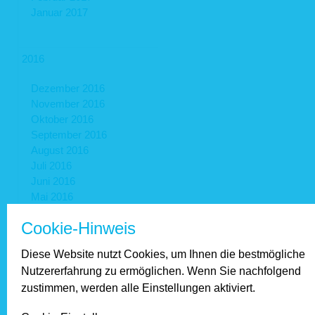
Januar 2017
2016
Dezember 2016
November 2016
Oktober 2016
September 2016
August 2016
Juli 2016
Juni 2016
Mai 2016
April 2016
Cookie-Hinweis
März 2016
Februar 2016
Diese Website nutzt Cookies, um Ihnen die bestmögliche
Januar 2016
Nutzererfahrung zu ermöglichen. Wenn Sie nachfolgend
zustimmen, werden alle Einstellungen aktiviert.
2015