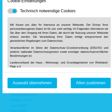
Cookie-Einstellungen
Dezember 2015
Technisch notwendige Cookies
November 2015
Oktober 2015
September 2015
Wir freuen uns über Ihr Interesse an unserer Webseite. Der Schutz Ihrer
August 2015
personenbezogenen Daten ist für uns sehr wichtig. Im Folgenden informieren wir
Sie über den Umgang mit Ihren Daten, die durch die Nutzung unserer Webseite
Juli 2015
erfasst werden. Die Verarbeitung Ihrer Daten erfolgt entsprechend den
Juni 2015
gesetzlichen Regelungen zum Datenschutz.
Mai 2015
Verantwortlicher im Sinne der Datenschutz-Grundverordnung (DSGVO) und
April 2015
anderer nationaler Datenschutzgesetze sowie sonstiger datenschutzrechtlicher
Bestimmungen ist:
März 2015
Februar 2015
Landesverband der Haus-, Wohnungs- und Grundeigentümer von Rheinland-
Pfalz e.V.
Januar 2015
Diether-von-Isenburg-Str. 9-11
55116 Mainz
Telefon: 0 61 31 / 61 97 20
Auswahl übernehmen
Allen zustimmen
Telefax: 0 61 31 / 61 98 68
2014
info@hausundgrund-rlp.de
E-Mail:
September 2014
1. Bereitstellung der Webseite und Speicherung in Logfiles
August 2014
Bei Aufruf unserer Webseite ist es technisch notwendig, dass über Ihren
Juni 2014
Internetbrowser Daten an unseren Webserver übermittelt werden. So werden
Mai 2014
während einer laufenden Verbindung zur Kommunikation zwischen Ihrem