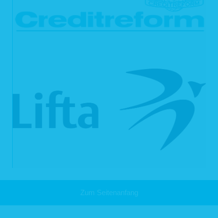
gemäß Art. 17 Abs. 1 DSGVO zu deren Löschung verpflichtet, so treffen wir
unter Berücksichtigung der verfügbaren Technologie und der
Implementierungskosten angemessene Maßnahmen, auch technischer Art, um
die für die Datenverarbeitung Verantwortlichen, die die personenbezogenen
Daten verarbeiten, darüber zu informieren, dass Sie als betroffene Person von
ihnen die Löschung aller Links zu Ihren personenbezogenen Daten oder von
Kopien oder Replikationen Ihrer personenbezogenen Daten verlangt haben.
Das Recht auf Löschung besteht nicht, soweit die Verarbeitung erforderlich ist
zur Ausübung des Rechts auf freie Meinungsäußerung und Information;
zur Erfüllung einer rechtlichen Verpflichtung, der wir unterliegen, oder zur
Wahrnehmung einer Aufgabe, die im öffentlichen Interesse liegt oder in
Ausübung öffentlicher Gewalt erfolgt, die uns übertragen wurde;
aus Gründen des öffentlichen Interesses im Bereich der öffentlichen
Gesundheit (Art. 9 Abs. 2 lit. h und i sowie Art. 9 Abs. 3 DSGVO);
für im öffentlichen Interesse liegende Archivzwecke, wissenschaftliche
oder historische Forschungszwecke oder für statistische Zwecke gem.
Art. 89 Abs. 1 DS-GVO, soweit das genannte Recht voraussichtlich die
Verwirklichung der Ziele dieser Verarbeitung unmöglich macht oder
ernsthaft beeinträchtigt, oder
zur Geltendmachung, Ausübung oder Verteidigung von
Rechtsansprüchen.
6.4 Recht auf Einschränkung der Verarb
eitung
Zum Seitenanfang
Unter den folgenden Voraussetzungen können Sie gemäß Art. 18 DSGVO die
Einschränkung der Verarbeitung Ihrer personenbezogenen Daten verlangen: